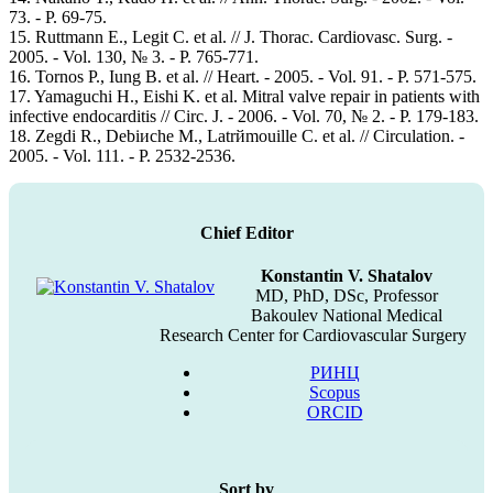
73. - P. 69-75.
15. Ruttmann E., Legit C. et al. // J. Thorac. Cardiovasc. Surg. -
2005. - Vol. 130, № 3. - P. 765-771.
16. Tornos P., Iung B. et al. // Heart. - 2005. - Vol. 91. - P. 571-575.
17. Yamaguchi H., Eishi K. et al. Mitral valve repair in patients with
infective endocarditis // Circ. J. - 2006. - Vol. 70, № 2. - P. 179-183.
18. Zegdi R., Debiиche M., Latrйmouille C. et al. // Circulation. -
2005. - Vol. 111. - P. 2532-2536.
Chief Editor
Konstantin V. Shatalov
MD, PhD, DSc, Professor
Bakoulev National Medical
Research Center for Cardiovascular Surgery
РИНЦ
Scopus
ORCID
Sort by