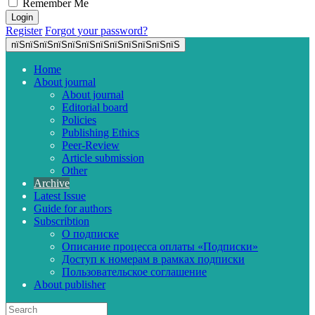
Remember Me
Register
Forgot your password?
пїЅпїЅпїЅпїЅпїЅпїЅпїЅпїЅпїЅпїЅпїЅпїЅ
Home
About journal
About journal
Editorial board
Policies
Publishing Ethics
Peer-Review
Article submission
Other
Archive
Latest Issue
Guide for authors
Subscribtion
О подписке
Описание процесса оплаты «Подписки»
Доступ к номерам в рамках подписки
Пользовательское соглашение
About publisher