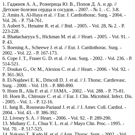
1. Гаджиев А. А., Рознерица Ю. В., Попов Д. А. и др. //
Детские болезни сердца и сосудов. - 2007. - № 1. - С. 3-8.
2. Amira A. Al-Haya et al. // Eur. J. Cardiothorac. Surg. - 2004. -
Vol. 26. - P. 754-761.
3. Aubert S., Henaine R. et al. // Ibid. - 2005. - Vol. 28, № 2. - P.
223-228.
4. Bhattacharyya S., Hickman M. et al. // Heart. - 2005. - Vol. 91. -
P. 43.
5. Boening A., Scheewe J. et al. // Eur. J. Cardiothorac. Surg. -
2002. - Vol. 22. - P. 167-173.
6. Cope J. T., Fraser G. D. et al. // Ann. Surg. - 2002. - Vol. 236. - P.
514-521.
7. Doukas G., Oc M., Alexiou C. et al. // Heart. - 2006. - Vol. 92. -
P. 361-363.
8. El-Najdawi E. K., Driscoll D. J. et al. // J. Thorac. Cardiovasc.
Surg. - 2000. - Vol. 119. - P. 880-890.
9. Hoen B., Alla F. et al. // JAMA. - 2002. - Vol. 288. - P. 75-81.
10. Hoen B., Chirouze C. et al. // Eur. J. Clin. Microbiol. Infect. Dis.
- 2005. - Vol. 1. - P. 12-16.
11. Iung B., Rousseau-Paziaud J. et al. // J. Amer. Coll. Cardiol. -
2004. - Vol. 43. - P. 386-392.
12. Livesey S. A. // Heart. - 2006. - Vol. 92. - P. 289-290.
13. Mullany C. J., Chua Y. L. et al. // Mayo Clin. Proc. - 1995. -
Vol. 70. - P. 517-525.
14. Nakano T., Kado H. et al. // Ann. Thorac. Surg. - 2002. - Vol.