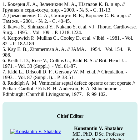
1. Бокерия Л. А., Зеленикин М. А., Шаталов К. В. и лр. //
Грудная и серд.-сосуд. хир. - 2000. - № 5. - С. 11-13.
2. Дземешкевич С. А., Синицин В. Е., Королев С. В. и др. //
Там же. - 2001. - № 2. - С. 40-45.
3. Ikawa S., Shimazaki Y., Nakano S. et al. // J. Thorac. Cardiovasc.
Surg. - 1995. - Vol. 109. - P. 1218-1224.
4. Karpowich P., Mullins C., Cooley D. et al. // Ibid. - 1981. - Vol.
82. - P. 182-189.
5. Kay E. B., Zimmerman A. A. // JAMA. - 1954. - Vol. 154. - P.
986.
6. Keith J. D., Rose V., Collins G., Kidd B. S. // Brit. Heart J. -
1971. - Vol. 33 (Suppl.). - Vol. 81-87.
7. Kidd L., Driscoll D. F., Gersony W. M. et al. // Circulation. -
1993. - Vol. 87 (Suppl. l). - P. 38-51.
8. Rudolph A. M. Ventricular septal defect: operate or not operate //
Pediatr. Cardiol. / Eds R. H. Anderson, E. A. Shincbourne. -
Edinburgh: Churchill Livingstone, 1977. - P. 99-102.
Chief Editor
Konstantin V. Shatalov
MD, PhD, DSc, Professor
Bakoulev National Medical