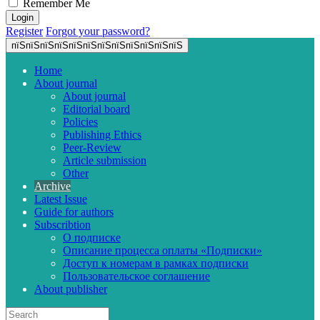
Remember Me
Register
Forgot your password?
пїЅпїЅпїЅпїЅпїЅпїЅпїЅпїЅпїЅпїЅпїЅпїЅ
Home
About journal
About journal
Editorial board
Policies
Publishing Ethics
Peer-Review
Article submission
Other
Archive
Latest Issue
Guide for authors
Subscribtion
О подписке
Описание процесса оплаты «Подписки»
Доступ к номерам в рамках подписки
Пользовательское соглашение
About publisher