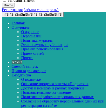
Запомнить меня
Регистрация
Забыли свой пароль?
пїЅпїЅпїЅпїЅпїЅпїЅпїЅпїЅпїЅпїЅпїЅпїЅ
Главная
О журнале
О журнале
Персоналии
Политика журнала
Этика научных публикаций
Правила рецензирования
Прием статей
Прочее
Архив
Свежий выпуск
Правила для авторов
E-подписка
О подписке
Описание процесса оплаты «Подписки»
Доступ к номерам в рамках подписки
Пользовательское соглашение
Политика обработки персональных данных
Согласие на обработку персональных данных при
регистрации на сайте