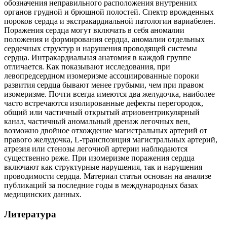
обозначения неправильного расположения внутренних
органов грудной и брюшной полостей. Спектр врожденных
пороков сердца и экстракардиальной патологии вариабелен.
Поражения сердца могут включать в себя аномалии
положения и формирования сердца, аномалии отдельных
сердечных структур и нарушения проводящей системы
сердца. Интракардиальная анатомия в каждой группе
отличается. Как показывают исследования, при
левопредсердном изомеризме ассоциированные пороки
развития сердца бывают менее грубыми, чем при правом
изомеризме. Почти всегда имеются два желудочка, наиболее
часто встречаются изолированные дефекты перегородок,
общий или частичный открытый атриовентрикулярный
канал, частичный аномальный дренаж легочных вен,
возможно двойное отхождение магистральных артерий от
правого желудочка, L-транспозиция магистральных артерий,
атрезия или стенозы легочной артерии наблюдаются
существенно реже. При изомеризме поражения сердца
включают как структурные нарушения, так и нарушения
проводимости сердца. Материал статьи основан на анализе
публикаций за последние годы в международных базах
медицинских данных.
Литература