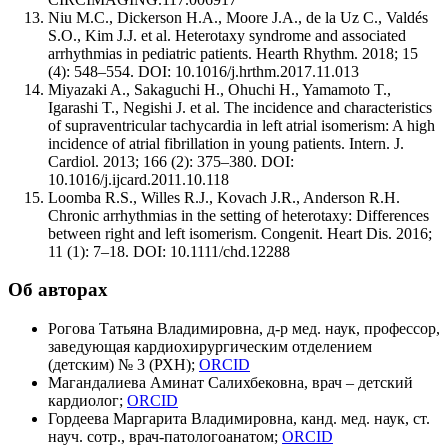
Niu M.C., Dickerson H.A., Moore J.A., de la Uz C., Valdés
S.O., Kim J.J. et al. Heterotaxy syndrome and associated
arrhythmias in pediatric patients. Hearth Rhythm. 2018; 15
(4): 548–554. DOI: 10.1016/j.hrthm.2017.11.013
Miyazaki A., Sakaguchi H., Ohuchi H., Yamamoto T.,
Igarashi T., Negishi J. et al. The incidence and characteristics
of supraventricular tachycardia in left atrial isomerism: A high
incidence of atrial fibrillation in young patients. Intern. J.
Cardiol. 2013; 166 (2): 375–380. DOI:
10.1016/j.ijcard.2011.10.118
Loomba R.S., Willes R.J., Kovach J.R., Anderson R.H.
Chronic arrhythmias in the setting of heterotaxy: Differences
between right and left isomerism. Congenit. Heart Dis. 2016;
11 (1): 7–18. DOI: 10.1111/chd.12288
Об авторах
Рогова Татьяна Владимировна, д-р мед. наук, профессор,
заведующая кардиохирургическим отделением
(детским) № 3 (РХН);
ORCID
Магандалиева Аминат Салихбековна, врач – детский
кардиолог;
ORCID
Гордеева Маргарита Владимировна, канд. мед. наук, ст.
науч. сотр., врач-патологоанатом;
ORCID