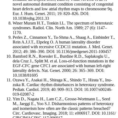
novel autosomal dominant condition consisting of congenital
heart defects and low atrial rhythm maps to chromosome 9q.
Eur. J. Hum. Genet. 2011; 19: 820–826. DOI:
10.1038/ejhg.2011.33
Winer Muram H.T., Tonkin I.L. The spectrum of heterotaxic
syndromes. Radiol. Clin. North Am. 1989; 27 (6): 1147–
1170.
Perles Z., Cinnamon Y., Ta-Shma A., Shaag A., Einbinder T.,
Rein A.J.J.T., Elpeleg O. A human laterality disorder
associated with recessive CCDC11 mutation. J. Med. Genet.
2012; 49: 386–390. DOI: 10.1136/jmedgenet-2011-100457
Bamford R.N., Roessler E., Burdine R.D., Saplakoglu U.,
dela Cruz J., Splitt M. et al. Loss-of-function mutations in the
EGF-CFC gene CFC1 are associated with human left-right
laterality defects. Nat. Genet. 2000; 26: 365–369. DOI:
10.1038/81695
Ozawa Y., Asakai H., Shiraga K., Shindo T., Hirata Y., Inu-
zuka R. Cardiac rhythm disturbances in heterotaxy syndrome.
Pediatr. Cardiol. 2019; 40: 909–913. DOI: 10.1007/s00246-
019-02087-2
Yim D., Nagata H., Lam C.Z., Grosse-Wortmann L., Seed
M., Jaeggi E., Yoo S.J. Disharmonious patterns of heterotaxy
and isomerism how often are the classic patterns breached?
Circ. Cardiovasc. Imaging. 2018; 11: e006917. DOI: 10.1161/
CIRCIMAGING.117.006917