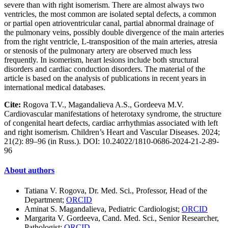
severe than with right isomerism. There are almost always two
ventricles, the most common are isolated septal defects, a common
or partial open atrioventricular canal, partial abnormal drainage of
the pulmonary veins, possibly double divergence of the main arteries
from the right ventricle, L-transposition of the main arteries, atresia
or stenosis of the pulmonary artery are observed much less
frequently. In isomerism, heart lesions include both structural
disorders and cardiac conduction disorders. The material of the
article is based on the analysis of publications in recent years in
international medical databases.
Cite:
Rogova T.V., Magandalieva A.S., Gordeeva M.V.
Cardiovascular manifestations of heterotaxy syndrome, the structure
of congenital heart defects, cardiac arrhythmias associated with left
and right isomerism. Children’s Heart and Vascular Diseases. 2024;
21(2): 89–96 (in Russ.). DOI: 10.24022/1810-0686-2024-21-2-89-
96
About authors
Tatiana V. Rogova, Dr. Med. Sci., Professor, Head of the
Department;
ORCID
Aminat S. Magandalieva, Pediatric Cardiologist;
ORCID
Margarita V. Gordeeva, Cand. Med. Sci., Senior Researcher,
Pathologist;
ORCID