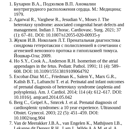
Бухарин В.А., Подзолков В.П. Аномалии
внутригрудного расположения сердца. М.: Медицина;
1979.
Agarwal R., Varghese R., Jesudian V., Moses J. The
heterotaxy syndrome: associated congenital heart defects and
management. Indian J. Thorac. Cardiovasc. Surg. 2021; 37
(1): 67–81. DOI: 10.1007/s12055-020-00935-y
Жуков И.В. Николаев Л.Т. Пренатальная диагностика
синдрома гетеротаксии с полиспленией в сочетании с
агенезией венозного протока и гипоплазией тимуса.
Йошкар-Ола; 2009.
Ho S.Y., Cook A., Anderson R.H. Isomerism of the atrial
appendages in the fetus. Pediatr. Pathol. 1991; 11 (4): 589–
608. DOI: 10.3109/15513819109064792
Escobar-Diaz M.C., Friedman K., Salem Y., Marx G.R.,
Kalish B.T., Lafranchi T. et al. Perinatal and infant outcomes
of prenatal diagnosis of heterotaxy syndrome (asplenia and
polysplenia). Am. J. Cardiol. 2014; 114 (4): 612–617. DOI:
10.1016/j. amjcard.2014.05.042
Berg C., Geipel A., Smrcek J. et al. Prenatal diagnosis of
cardiosplenic syndromes: a 10 year experience. Ultrasound
Obstet. Gynecol. 2003; 22 (5): 451–459. DOI:
10.1002/uog.904
Van de Meerakker J.B.A., van Engelen K., Mathijssen I.B.,
Lekanne dit Deprez R.H., Lam J., Wilde A.A.M. et al. A