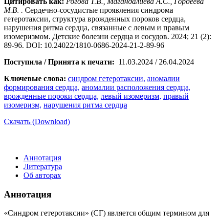
Цитировать как:
Рогова Т.В., Магандалиева А.С., Гордеева
М.В. .
Сердечно-сосудистые проявления синдрома
гетеротаксии, структура врожденных пороков сердца,
нарушения ритма сердца, связанные с левым и правым
изомеризмом. Детские болезни сердца и сосудов. 2024; 21 (2):
89-96. DOI: 10.24022/1810-0686-2024-21-2-89-96
Поступила / Принята к печати:
11.03.2024 / 26.04.2024
Ключевые слова:
синдром гетеротаксии,
аномалии
формирования сердца,
аномалии расположения сердца,
врожденные пороки сердца,
левый изомеризм,
правый
изомеризм,
нарушения ритма сердца
Скачать (Download)
Аннотация
Литература
Об авторах
Аннотация
«Синдром гетеротаксии» (СГ) является общим термином для