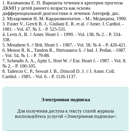
1. Калачанова Е. П. Варианты течения и критерии прогноза
ДКМП у детей раннего возраста как основа
дифференциальной диагностики и лечения: Автореф. дис.
2. Мухарлямов Н. М. Кардиомиопатии. - М.: Медицина, 1990.
3. Fuster V., Gerch B. J., Giuliani E. R. et al. // Amer. J. Cardiol. -
1981. - Vol. 47, № 3. - P. 525-531.
4. Levis A. B. // Amer. Heart J. - 1999. - Vol. 138, № 2. - P. 334-
338.
5. Menahem S. // Brit. Heart J. - 1987. - Vol. 58, № 4. - P. 420-421.
6. Mеnon R. K., Tandon R., Shrivastava S. // Ind. J. Pediat. - 1987.
- Vol. 54, № 1. - P. 79-88.
7. Schmalts A. A., Apitz I., Hort W. // Eur. Heart J. - 1987. - Vol. 8,
№ 2. - P. 100-105.
8. Taliercio C. P., Sewart J. B., Driscoll D. J. // J. Amer. Cоll.
Cardiol. - 1985. - Vol. 6. - P. 1126-1137.
Электронная подписка
Для получения доступа к тексту статей журнала
воспользуйтесь услугой «Электронная подписка»: