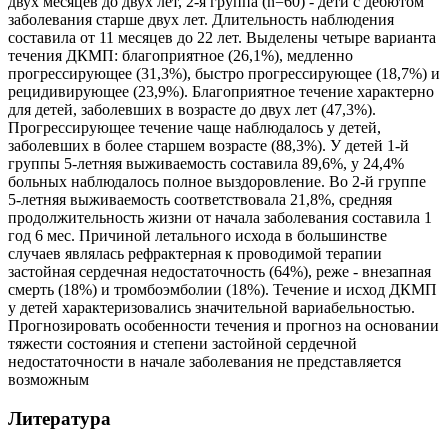
двух месяцев до двух лет, 2-я группа (n=60) - дети с дебютом
заболевания старше двух лет. Длительность наблюдения
составила от 11 месяцев до 22 лет. Выделены четыре варианта
течения ДКМП: благоприятное (26,1%), медленно
прогрессирующее (31,3%), быстро прогрессирующее (18,7%) и
рецидивирующее (23,9%). Благоприятное течение характерно
для детей, заболевших в возрасте до двух лет (47,3%).
Прогрессирующее течение чаще наблюдалось у детей,
заболевших в более старшем возрасте (88,3%). У детей 1-й
группы 5-летняя выживаемость составила 89,6%, у 24,4%
больных наблюдалось полное выздоровление. Во 2-й группе
5-летняя выживаемость соответствовала 21,8%, средняя
продолжительность жизни от начала заболевания составила 1
год 6 мес. Причиной летального исхода в большинстве
случаев являлась рефрактерная к проводимой терапии
застойная сердечная недостаточность (64%), реже - внезапная
смерть (18%) и тромбоэмболии (18%). Течение и исход ДКМП
у детей характеризовались значительной вариабельностью.
Прогнозировать особенности течения и прогноз на основании
тяжести состояния и степени застойной сердечной
недостаточности в начале заболевания не представляется
возможным
Литература