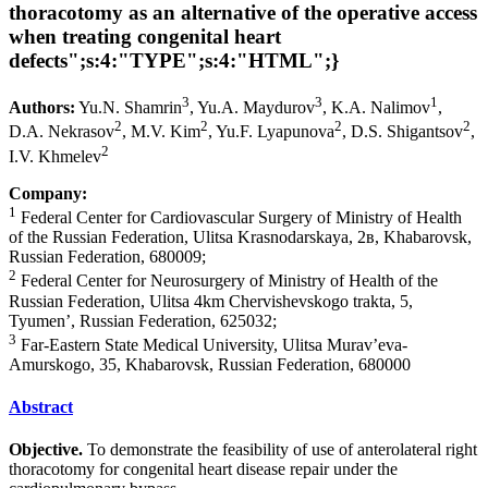
thoracotomy as an alternative of the operative access
when treating congenital heart
defects";s:4:"TYPE";s:4:"HTML";}
3
3
1
Authors:
Yu.N. Shamrin
, Yu.A. Maydurov
, K.A. Nalimov
,
2
2
2
2
D.A. Nekrasov
, M.V. Kim
, Yu.F. Lyapunova
, D.S. Shigantsov
,
2
I.V. Khmelev
Company:
1
Federal Center for Cardiovascular Surgery of Ministry of Health
of the Russian Federation, Ulitsa Krasnodarskaya, 2в, Khabarovsk,
Russian Federation, 680009;
2
Federal Center for Neurosurgery of Ministry of Health of the
Russian Federation, Ulitsa 4km Chervishevskogo trakta, 5,
Tyumen’, Russian Federation, 625032;
3
Far-Eastern State Medical University, Ulitsa Murav’eva-
Amurskogo, 35, Khabarovsk, Russian Federation, 680000
Abstract
Objective.
To demonstrate the feasibility of use of anterolateral right
thoracotomy for congenital heart disease repair under the