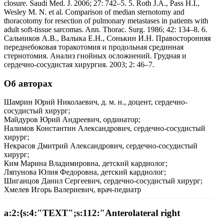
closure. Saudi Med. J. 2006; 27: 742–5. 5. Roth J.A., Pass H.I.,
Wesley M. N. et al. Comparison of median sternotomy and
thoracotomy for resection of pulmonary metastases in patients with
adult soft-tissue sarcomas. Ann. Thorac. Surg. 1986; 42: 134–8. 6.
Сальников А.В., Валыка Е.Н., Сонькин И.Н. Правосторонняя
переднебоковая торакотомия и продольная срединная
стернотомия. Анализ гнойных осложнений. Грудная и
сердечно-сосудистая хирургия. 2003; 2: 46–7.
Об авторах
Шамрин Юрий Николаевич, д. м. н., доцент, сердечно-
сосудистый хирург;
Майдуров Юрий Андреевич, ординатор;
Налимов Константин Александрович, сердечно-сосудистый
хирург;
Некрасов Дмитрий Александрович, сердечно-сосудистый
хирург;
Ким Марина Владимировна, детский кардиолог;
Ляпунова Юлия Федоровна, детский кардиолог;
Шиганцов Данил Сергеевич, сердечно-сосудистый хирург;
Хмелев Игорь Валериевич, врач-педиатр
a:2:{s:4:"TEXT";s:112:"Anterolateral right