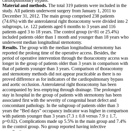
cardiopulmonary bypass.
Material and methods.
The total 319 patients were included in the
study. All patients underwent surgery from January 1, 2011 to
December 31, 2012. The main group comprised 238 patients
(74.6%) with the anterolateral right thoracotomy were divided into 2
subgroups, i.e. 122 patients aged 6 months to 3 years and 116
patients aged 3 to 18 years. The control group (n=81 or 25.4%)
included patients older than 1 month and younger than 18 years who
underwent median longitudinal sternotomy.
Results.
The group with the median longitudinal sternotomy has
reported the prolong time of the operative access. Besides, the
period of operative intervention through the thoracotomy access was
longer in the group of patients older than 3 years in comparison with
that of patients younger than 3 years. Comparison of thoracotomy
and sternotomy methods did not appear practicable as there is no
proved difference as for indicators of the cardiopulmonary bypass
and aortic occlusion. Anterolateral right thoracotomy has been
accompanied by less emptying through drainage. The prolonged
stay in hospital in the group of patients with sternotomy has been
associated first with the severity of congenital heart defect and
concomitant pathology. In the subgroup of patients older than 3
years the “Bed days” occupancy indicator was higher in comparison
with patients younger than 3 years (7.3 ± 0.8 versus 7.9 ± 1.7,
p=0.02). Complications made up 5.5% in the main group and 7.4%
in the control group. No group reported having infective