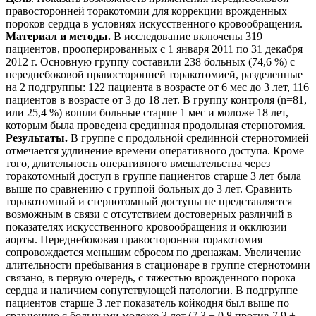
правосторонней торакотомии для коррекции врожденных
пороков сердца в условиях искусственного кровообращения.
Материал и методы.
В исследование включены 319
пациентов, прооперированных с 1 января 2011 по 31 декабря
2012 г. Основную группу составили 238 больных (74,6 %) с
переднебоковой правосторонней торакотомией, разделенные
на 2 подгруппы: 122 пациента в возрасте от 6 мес до 3 лет, 116
пациентов в возрасте от 3 до 18 лет. В группу контроля (n=81,
или 25,4 %) вошли больные старше 1 мес и моложе 18 лет,
которым была проведена срединная продольная стернотомия.
Результаты.
В группе с продольной срединной стернотомией
отмечается удлинение времени оперативного доступа. Кроме
того, длительность оперативного вмешательства через
торакотомный доступ в группе пациентов старше 3 лет была
выше по сравнению с группой больных до 3 лет. Сравнить
торакотомный и стернотомный доступы не представляется
возможным в связи с отсутствием достоверных различий в
показателях искусственного кровообращения и окклюзии
аорты. Переднебоковая правосторонняя торакотомия
сопровождается меньшим сбросом по дренажам. Увеличение
длительности пребывания в стационаре в группе стернотомии
связано, в первую очередь, с тяжестью врожденного порока
сердца и наличием сопутствующей патологии. В подгруппе
пациентов старше 3 лет показатель койкодня был выше по
сравнению с больными моложе 3 лет (7,3 ± 0,8 против 7,9 ±