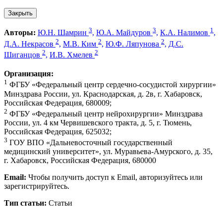
Закрыть
3
3
1
Авторы:
Ю.Н. Шамрин
,
Ю.А. Майдуров
,
К.А. Налимов
,
2
2
2
Д.А. Некрасов
,
М.В. Ким
,
Ю.Ф. Ляпунова
,
Д.С.
2
2
Шиганцов
,
И.В. Хмелев
Организация:
1
ФГБУ «Федеральный центр сердечно-сосудистой хирургии»
Минздрава России, ул. Краснодарская, д. 2в, г. Хабаровск,
Российская Федерация, 680009;
2
ФГБУ «Федеральный центр нейрохирургии» Минздрава
России, ул. 4 км Червишевского тракта, д. 5, г. Тюмень,
Российская Федерация, 625032;
3
ГОУ ВПО «Дальневосточный государственный
медицинский университет», ул. Муравьева-Амурского, д. 35,
г. Хабаровск, Российская Федерация, 680000
Email:
Чтобы получить доступ к Email, авторизуйтесь или
зарегистрируйтесь.
Тип статьи:
Статьи