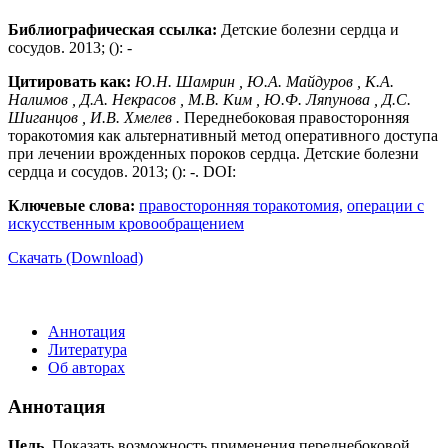
Библиографическая ссылка:
Детские болезни сердца и
сосудов. 2013; (): -
Цитировать как:
Ю.Н. Шамрин , Ю.А. Майдуров , К.А.
Налимов , Д.А. Некрасов , М.В. Ким , Ю.Ф. Ляпунова , Д.С.
Шиганцов , И.В. Хмелев .
Переднебоковая правосторонняя
торакотомия как альтернативный метод оперативного доступа
при лечении врожденных пороков сердца. Детские болезни
сердца и сосудов. 2013; (): -. DOI:
Ключевые слова:
правосторонняя торакотомия,
операции с
искусственным кровообращением
Скачать (Download)
Аннотация
Литература
Об авторах
Аннотация
Цель
. Показать возможность применения переднебоковой