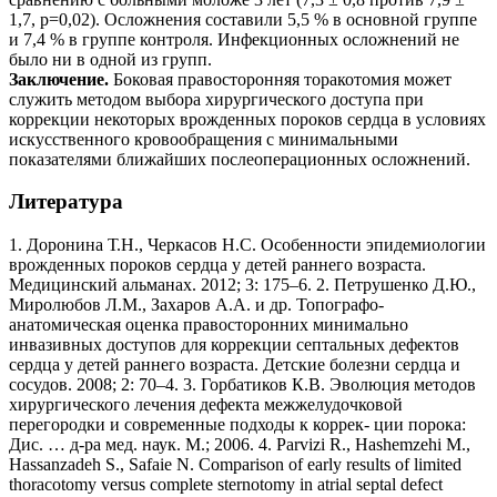
1,7, p=0,02). Осложнения составили 5,5 % в основной группе
и 7,4 % в группе контроля. Инфекционных осложнений не
было ни в одной из групп.
Заключение.
Боковая правосторонняя торакотомия может
служить методом выбора хирургического доступа при
коррекции некоторых врожденных пороков сердца в условиях
искусственного кровообращения с минимальными
показателями ближайших послеоперационных осложнений.
Литература
1. Доронина Т.Н., Черкасов Н.С. Особенности эпидемиологии
врожденных пороков сердца у детей раннего возраста.
Медицинский альманах. 2012; 3: 175–6. 2. Петрушенко Д.Ю.,
Миролюбов Л.М., Захаров А.А. и др. Топографо-
анатомическая оценка правосторонних минимально
инвазивных доступов для коррекции септальных дефектов
сердца у детей раннего возраста. Детские болезни сердца и
сосудов. 2008; 2: 70–4. 3. Горбатиков К.В. Эволюция методов
хирургического лечения дефекта межжелудочковой
перегородки и современные подходы к коррек- ции порока:
Дис. … д-ра мед. наук. М.; 2006. 4. Parvizi R., Hashemzehi M.,
Hassanzadeh S., Safaie N. Comparison of early results of limited
thoracotomy versus complete sternotomy in atrial septal defect