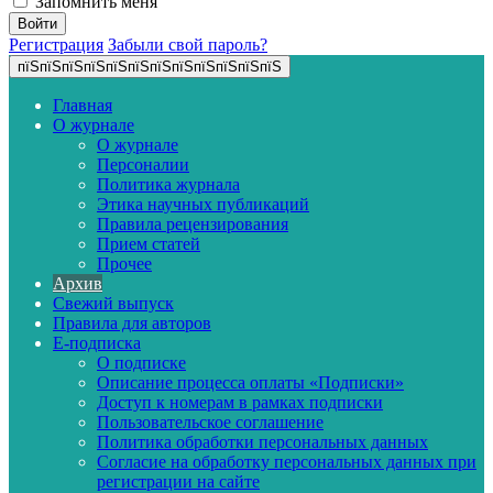
Запомнить меня
Регистрация
Забыли свой пароль?
пїЅпїЅпїЅпїЅпїЅпїЅпїЅпїЅпїЅпїЅпїЅпїЅ
Главная
О журнале
О журнале
Персоналии
Политика журнала
Этика научных публикаций
Правила рецензирования
Прием статей
Прочее
Архив
Свежий выпуск
Правила для авторов
E-подписка
О подписке
Описание процесса оплаты «Подписки»
Доступ к номерам в рамках подписки
Пользовательское соглашение
Политика обработки персональных данных
Согласие на обработку персональных данных при
регистрации на сайте