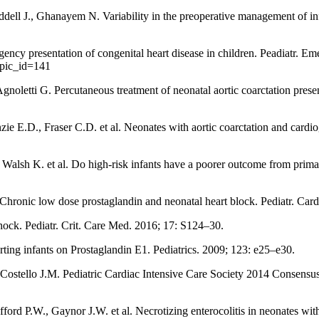
 J., Ghanayem N. Variability in the preoperative management of infant
ncy presentation of congenital heart disease in children. Peadiatr. Eme
opic_id=141
oletti G. Percutaneous treatment of neonatal aortic coarctation presenti
 E.D., Fraser C.D. et al. Neonates with aortic coarctation and cardi
Walsh K. et al. Do high-risk infants have a poorer outcome from primar
onic low dose prostaglandin and neonatal heart block. Pediatr. Card
shock. Pediatr. Crit. Care Med. 2016; 17: S124–30.
ting infants on Prostaglandin E1. Pediatrics. 2009; 123: e25–e30.
ello J.M. Pediatric Cardiac Intensive Care Society 2014 Consensus Sta
d P.W., Gaynor J.W. et al. Necrotizing enterocolitis in neonates with 