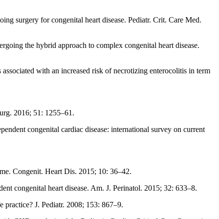
ing surgery for congenital heart disease. Pediatr. Crit. Care Med.
ergoing the hybrid approach to complex congenital heart disease.
associated with an increased risk of necrotizing enterocolitis in term
Surg. 2016; 51: 1255–61.
ndent congenital cardiac disease: international survey on current
ome. Congenit. Heart Dis. 2015; 10: 36–42.
dent congenital heart disease. Am. J. Perinatol. 2015; 32: 633–8.
e practice? J. Pediatr. 2008; 153: 867–9.