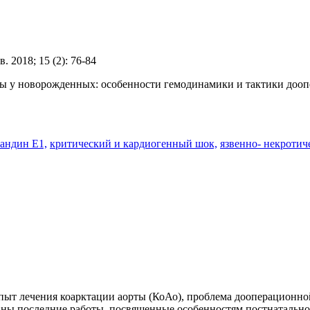
. 2018; 15 (2): 76-84
ы у новорожденных: особенности гемодинамики и тактики доопер
ландин Е1,
критический и кардиогенный шок,
язвенно- некротич
т лечения коарктации аорты (КоАо), проблема дооперационной
ваны последние работы, посвященные особенностям постнатальн