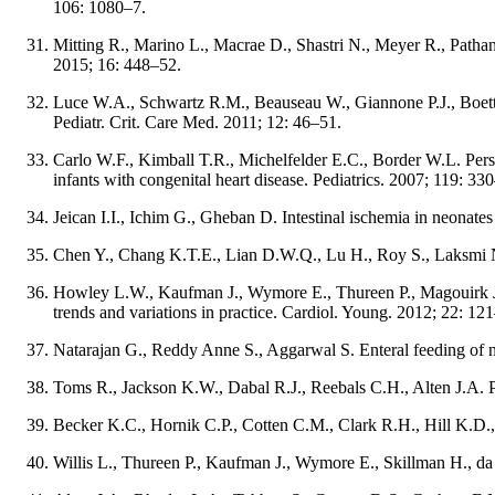
106: 1080–7.
Mitting R., Marino L., Macrae D., Shastri N., Meyer R., Pathan 
2015; 16: 448–52.
Luce W.A., Schwartz R.M., Beauseau W., Giannone P.J., Boettner
Pediatr. Crit. Care Med. 2011; 12: 46–51.
Carlo W.F., Kimball T.R., Michelfelder E.C., Border W.L. Persist
infants with congenital heart disease. Pediatrics. 2007; 119: 33
Jeican I.I., Ichim G., Gheban D. Intestinal ischemia in neonate
Chen Y., Chang K.T.E., Lian D.W.Q., Lu H., Roy S., Laksmi N.K.
Howley L.W., Kaufman J., Wymore E., Thureen P., Magouirk J.K.
trends and variations in practice. Cardiol. Young. 2012; 22: 12
Natarajan G., Reddy Anne S., Aggarwal S. Enteral feeding of n
Toms R., Jackson K.W., Dabal R.J., Reebals C.H., Alten J.A. Pr
Becker K.C., Hornik C.P., Cotten C.M., Clark R.H., Hill K.D., S
Willis L., Thureen P., Kaufman J., Wymore E., Skillman H., da C