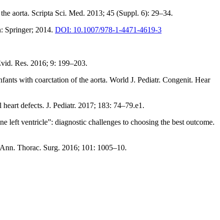
he aorta. Scripta Sci. Med. 2013; 45 (Suppl. 6): 29–34.
n: Springer; 2014.
DOI: 10.1007/978-1-4471-4619-3
Evid. Res. 2016; 9: 199–203.
nts with coarctation of the aorta. World J. Pediatr. Congenit. Hear
 heart defects. J. Pediatr. 2017; 183: 74–79.e1.
e left ventricle”: diagnostic challenges to choosing the best outcome.
s. Ann. Thorac. Surg. 2016; 101: 1005–10.