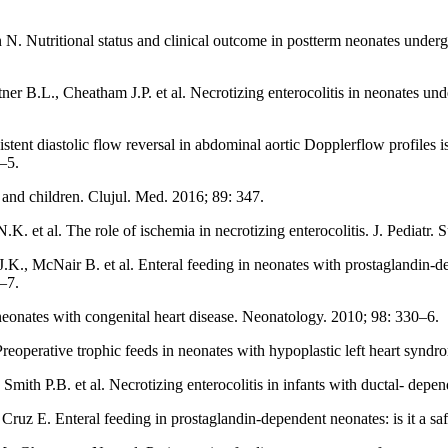
N. Nutritional status and clinical outcome in postterm neonates undergo
 B.L., Cheatham J.P. et al. Necrotizing enterocolitis in neonates und
ent diastolic flow reversal in abdominal aortic Dopplerflow profiles is 
0–5.
s and children. Clujul. Med. 2016; 89: 347.
 et al. The role of ischemia in necrotizing enterocolitis. J. Pediatr. 
, McNair B. et al. Enteral feeding in neonates with prostaglandin-depe
1–7.
eonates with congenital heart disease. Neonatology. 2010; 98: 330–6.
eoperative trophic feeds in neonates with hypoplastic left heart syndr
mith P.B. et al. Necrotizing enterocolitis in infants with ductal- depen
ruz E. Enteral feeding in prostaglandin-dependent neonates: is it a saf