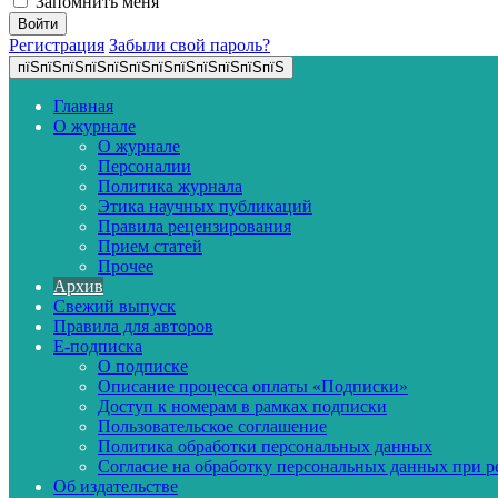
Запомнить меня
Регистрация
Забыли свой пароль?
пїЅпїЅпїЅпїЅпїЅпїЅпїЅпїЅпїЅпїЅпїЅпїЅ
Главная
О журнале
О журнале
Персоналии
Политика журнала
Этика научных публикаций
Правила рецензирования
Прием статей
Прочее
Архив
Свежий выпуск
Правила для авторов
E-подписка
О подписке
Описание процесса оплаты «Подписки»
Доступ к номерам в рамках подписки
Пользовательское соглашение
Политика обработки персональных данных
Согласие на обработку персональных данных при р
Об издательстве