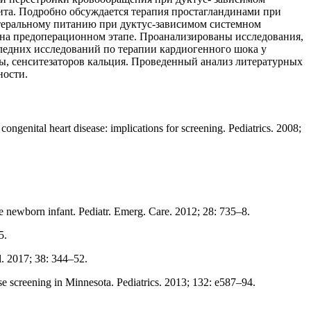
ита. Подробно обсуждается терапия простагландинами при
нтеральному питанию при дуктус-зависимом системном
 на предоперационном этапе. Проанализированы исследования,
ледних исследований по терапии кардиогенного шока у
, сенситезаторов кальция. Проведенный анализ литературных
ности.
ongenital heart disease: implications for screening. Pediatrics. 2008;
he newborn infant. Pediatr. Emerg. Care. 2012; 28: 735–8.
5.
l. 2017; 38: 344–52.
se screening in Minnesota. Pediatrics. 2013; 132: e587–94.