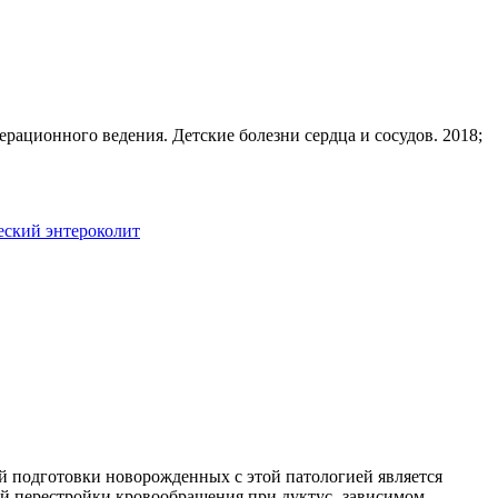
ационного ведения. Детские болезни сердца и сосудов. 2018;
еский энтероколит
 подготовки новорожденных с этой патологией является
ой перестройки кровообращения при дуктус- зависимом