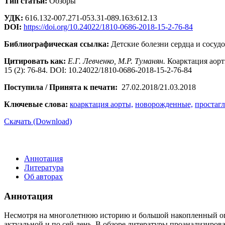
Тип статьи:
Обзоры
УДК:
616.132-007.271-053.31-089.163:612.13
DOI:
https://doi.org/10.24022/1810-0686-2018-15-2-76-84
Библиографическая ссылка:
Детские болезни сердца и сосудов
Цитировать как:
Е.Г. Левченко, М.Р. Туманян.
Коарктация аорт
15 (2): 76-84. DOI: 10.24022/1810-0686-2018-15-2-76-84
Поступила / Принята к печати:
27.02.2018/21.03.2018
Ключевые слова:
коарктация аорты,
новорожденные,
простаг
Скачать (Download)
Аннотация
Литература
Об авторах
Аннотация
Несмотря на многолетнюю историю и большой накопленный опы
актуальной и по сей день. В обзоре литературы проанализиро