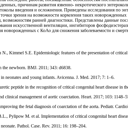
денных, причинам развития язвенно- некротического энтерокол
ротоколы введения и осложнения. Приведены исследования по э
 точки зрения на возможности кормления таких новорожденных
, возможностям ранней диагностики. Представлены данные пос
вания искусственной вентиляции, ингибиторов фосфодиэстеразы
ия новорожденных с КоАо для снижения заболеваемости и смерт
N., Kimmel S.E. Epidemiologic features of the presentation of critical c
 in the newborn. BMJ. 2011; 343: d6838.
n neonates and young infants. Avicenna. J. Med. 2017; 7: 1–6.
ic peptide in the recognition of critical congenital heart disease in t
d clinical management of aortic coarctation. Heart. 2017; 103: 1148–5
oving the fetal diagnosis of coarctation of the aorta. Pediatr. Cardio
, Pylipow M. et al. Implementation of critical congenital heart disea
 neonate. Pathol. Case. Rev. 2011; 16: 198–204.