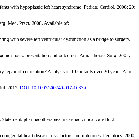
s with hypoplastic left heart syndrome. Pediatr. Cardiol. 2008; 29:
rg. Med. Pract. 2008. Available of:
ng with severe left ventricular dysfunction as a bridge to surgery.
ogenic shock: presentation and outcomes. Ann. Thorac. Surg. 2005;
y repair of coarctation? Analysis of 192 infants over 20 years. Ann.
iol. 2017.
DOI: 10.1007/s00246-017-1633-6
tement: pharmacotherapies in cardiac critical care fluid
congenital heart disease: risk factors and outcomes. Pediatrics. 2000;