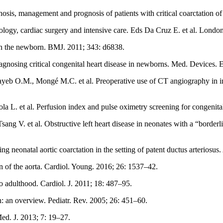
s, management and prognosis of patients with critical coarctation of t
iology, cardiac surgery and intensive care. Eds Da Cruz E. et al. Londo
 in the newborn. BMJ. 2011; 343: d6838.
agnosing critical congenital heart disease in newborns. Med. Devices. 
eb O.M., Mongé M.C. et al. Preoperative use of CT angiography in infa
ola L. et al. Perfusion index and pulse oximetry screening for congenital
 V. et al. Obstructive left heart disease in neonates with a “borderlin
neonatal aortic coarctation in the setting of patent ductus arteriosu
n of the aorta. Cardiol. Young. 2016; 26: 1537–42.
to adulthood. Cardiol. J. 2011; 18: 487–95.
: an overview. Pediatr. Rev. 2005; 26: 451–60.
ed. J. 2013; 7: 19–27.