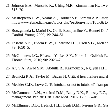
Johnson B.A., Mussatto K., Uhing M.R., Zimmerman H., Tweddell
515–20.
Mastropietro C.W., Adams A., Tourner S.P., Sarnaik A.P. Emerge
http://www.ebmedicine.net/topics.php?paction=showTopic& t
Bouzguenda I., Marini D., Ou P., Boudjemline Y., Bonnet D., Agn
Cardiol. Young. 2009; 19: 244–51.
Fesseha A.K., Eidem B.W., Dibardino D.J., Cron S.G., McKenzie
79: 1650–5.
McGuinness J.G., Elhassan Y., Lee S.Y., Nolke L., Oslizlok P., 
Thorac. Surg. 2010; 90: 2023–7.
Aly S.A., Awad S.M., Abdulla R., Kazmouz S., Nguyen H.H. Chr
Bronicki R.A., Taylor M., Baden H. Critical heart failure and 
Meckler G.D., Lowe C. To intubate or not to intubate? Transpor
McCammond A.N., Axelrod D.M., Bailly D.K., Ramsey E.Z., Cost
management. Pediatr. Crit. Care Med. 2016; 17: S35–48.
McElhinney D.B., Hedrick H.L., Bush D.M., Pereira G.R., Staffor