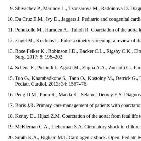
Shivachev P., Marinov L., Tzonsarova M., Radoinova D. Diagnosi
Da Cruz E.M., Ivy D., Jaggers J. Pediatric and congenital card
Punukollu M., Harnden A., Tulloh R. Coarctation of the aorta
Engel M., Kochilas L. Pulse oximetry screening: a review of di
Rose-Felker K., Robinson J.D., Backer C.L., Rigsby C.K., Eltay
Surg. 2017; 8: 196–202.
Schena F., Picciolli I., Agosti M., Zuppa A.A., Zuccotti G., Par
Tuo G., Khambadkone S., Tann O., Kostolny M., Derrick G., Tsang
Pediatr. Cardiol. 2013; 34: 1567–76.
Peng D.M., Punn R., Maeda K., Selamet Tierney E.S. Diagnosing 
Boris J.R. Primary-care management of patients with coarctatio
Kenny D., Hijazi Z.M. Coarctation of the aorta: from fetal life 
McKiernan C.A., Lieberman S.A. Circulatory shock in children
Smith K.A., Bigham M.T. Cardiogenic shock. Open. Pediatr. M