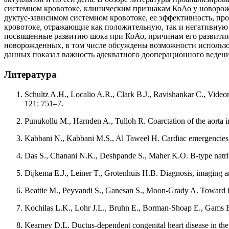
системном кровотоке, клиническим признакам КоАо у новорож
дуктус-зависимом системном кровотоке, ее эффективность, п
кровотоке, отражающие как положительную, так и негативную
посвященные развитию шока при КоАо, причинам его развития
новорожденных, в том числе обсуждены возможности использо
данных показал важность адекватного дооперационного веден
Литература
Schultz A.H., Localio A.R., Clark B.J., Ravishankar C., Videon 
121: 751–7.
Punukollu M., Harnden A., Tulloh R. Coarctation of the aorta
Kabbani N., Kabbani M.S., Al Taweel H. Cardiac emergencies i
Das S., Chanani N.K., Deshpande S., Maher K.O. B-type natriuret
Dijkema E.J., Leiner T., Grotenhuis H.B. Diagnosis, imaging an
Beattie M., Peyvandi S., Ganesan S., Moon-Grady A. Toward impr
Kochilas L.K., Lohr J.L., Bruhn E., Borman-Shoap E., Gams B.L.
Kearney D.L. Ductus-dependent congenital heart disease in the