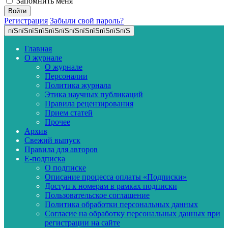
Запомнить меня
Регистрация
Забыли свой пароль?
пїЅпїЅпїЅпїЅпїЅпїЅпїЅпїЅпїЅпїЅпїЅпїЅ
Главная
О журнале
О журнале
Персоналии
Политика журнала
Этика научных публикаций
Правила рецензирования
Прием статей
Прочее
Архив
Свежий выпуск
Правила для авторов
E-подписка
О подписке
Описание процесса оплаты «Подписки»
Доступ к номерам в рамках подписки
Пользовательское соглашение
Политика обработки персональных данных
Согласие на обработку персональных данных при
регистрации на сайте