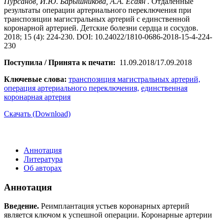
Пурсанов, И.Ю. Барышникова, А.А. Есаян .
Отдаленные
результаты операции артериального переключения при
транспозиции магистральных артерий с единственной
коронарной артерией. Детские болезни сердца и сосудов.
2018; 15 (4): 224-230. DOI: 10.24022/1810-0686-2018-15-4-224-
230
Поступила / Принята к печати:
11.09.2018/17.09.2018
Ключевые слова:
транспозиция магистральных артерий,
операция артериального переключения,
единственная
коронарная артерия
Скачать (Download)
Аннотация
Литература
Об авторах
Аннотация
Введение.
Реимплантация устьев коронарных артерий
является ключом к успешной операции. Коронарные артерии