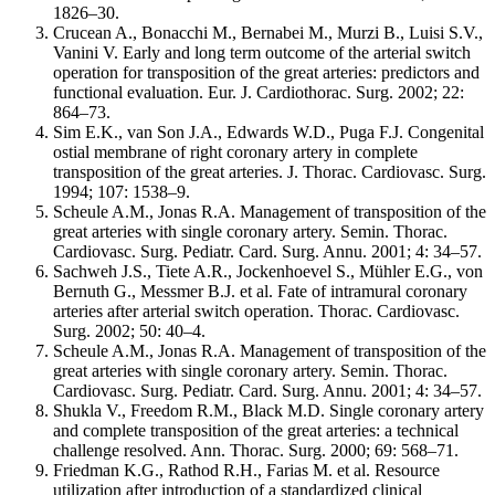
1826–30.
Crucean A., Bonacchi M., Bernabei M., Murzi B., Luisi S.V.,
Vanini V. Early and long term outcome of the arterial switch
operation for transposition of the great arteries: predictors and
functional evaluation. Eur. J. Cardiothorac. Surg. 2002; 22:
864–73.
Sim E.K., van Son J.A., Edwards W.D., Puga F.J. Congenital
ostial membrane of right coronary artery in complete
transposition of the great arteries. J. Thorac. Cardiovasc. Surg.
1994; 107: 1538–9.
Scheule A.M., Jonas R.A. Management of transposition of the
great arteries with single coronary artery. Semin. Thorac.
Cardiovasc. Surg. Pediatr. Card. Surg. Annu. 2001; 4: 34–57.
Sachweh J.S., Tiete A.R., Jockenhoevel S., Mühler E.G., von
Bernuth G., Messmer B.J. et al. Fate of intramural coronary
arteries after arterial switch operation. Thorac. Cardiovasc.
Surg. 2002; 50: 40–4.
Scheule A.M., Jonas R.A. Management of transposition of the
great arteries with single coronary artery. Semin. Thorac.
Cardiovasc. Surg. Pediatr. Card. Surg. Annu. 2001; 4: 34–57.
Shukla V., Freedom R.M., Black M.D. Single coronary artery
and complete transposition of the great arteries: a technical
challenge resolved. Ann. Thorac. Surg. 2000; 69: 568–71.
Friedman K.G., Rathod R.H., Farias M. et al. Resource
utilization after introduction of a standardized clinical