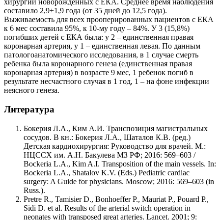
хирургии новорожденных с ЕКА. Среднее время наблюдения
составило 2,9±1,9 года (от 35 дней до 12,5 года).
Выживаемость для всех прооперированных пациентов с ЕКА
к 6 мес составила 95%, к 10-му году – 84%. У 3 (15,8%)
погибших детей с ЕКА была: у 2 – единственная правая
коронарная артерия, у 1 – единственная левая. По данным
патологоанатомического исследования, в 1 случае смерть
ребенка была коронарного генеза (единственная правая
коронарная артерия) в возрасте 9 мес, 1 ребенок погиб в
результате несчастного случая в 1 год, 1 – на фоне инфекции
неясного генеза.
Литература
Бокерия Л.А., Ким А.И. Транспозиция магистральных
сосудов. В кн.: Бокерия Л.А., Шаталов К.В. (ред.)
Детская кардиохирургия: Руководство для врачей. М.:
НЦССХ им. А.Н. Бакулева МЗ РФ; 2016: 569–603 /
Boсkeria L.A., Kim A.I. Transposition of the main vessels. In:
Bockeria L.A., Shatalov K.V. (Eds.) Pediatric cardiac
surgery: A Guide for physicians. Moscow; 2016: 569–603 (in
Russ.).
Pretre R., Tamisier D., Bonhoeffer P., Mauriat P., Pouard P.,
Sidi D. et al. Results of the arterial switch operation in
neonates with transposed great arteries. Lancet. 2001; 9: