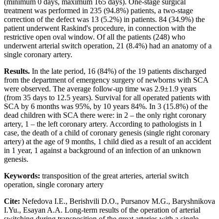
(minimum 0 days, maximum 165 days). One-stage surgical
treatment was performed in 235 (94.8%) patients, a two-stage
correction of the defect was 13 (5.2%) in patients. 84 (34.9%) the
patient underwent Raskind's procedure, in connection with the
restrictive open oval window. Of all the patients (248) who
underwent arterial switch operation, 21 (8.4%) had an anatomy of a
single coronary artery.
Results.
In the late period, 16 (84%) of the 19 patients discharged
from the department of emergency surgery of newborns with SCA
were observed. The average follow-up time was 2.9±1.9 years
(from 35 days to 12.5 years). Survival for all operated patients with
SCA by 6 months was 95%, by 10 years 84%. In 3 (15.8%) of the
dead children with SCA there were: in 2 – the only right coronary
artery, 1 – the left coronary artery. According to pathologists in 1
case, the death of a child of coronary genesis (single right coronary
artery) at the age of 9 months, 1 child died as a result of an accident
in 1 year, 1 against a background of an infection of an unknown
genesis.
Keywords:
transposition of the great arteries, arterial switch
operation, single coronary artery
Cite:
Nefedova I.E., Berishvili D.O., Pursanov M.G., Baryshnikova
I.Yu., Esayan A.A. Long-term results of the operation of arterial
switching during transposition of the great arteries with a single