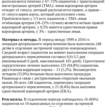
располагаются типично у 67–72% пациентов с транспозицией
магистральных артерий (ТМА): левая коронарная артерия
отходит от синуса, который располагается правее, а правая –
от синуса корня аорты, который расположен слева.
Приблизительно у 1/3 всех пациентов с ТМА левая
огибающая артерия (18–22% случаев) является ветвью правой
коронарной артерии, у 9,5% имеется единственная правая
коронарная артерия, у 3% – единственная левая.
Материал и методы.
В период между 1999 и 2016 гг.
операция артериального переключения была выполнена 248
детям в отделении экстренной хирургии новорожденных.
Средний возраст пациентов на момент выполнения операции
артериального переключения составил 9,9±3,5 дня
(минимальный 0 дней, максимальный 165 дней). Одноэтапное
хирургическое лечение выполнено 235 (94,8%) пациентам,
двухэтапная коррекция порока – 13 (5,2%). Восьмидесяти
четырем (33,9%) больным была выполнена процедура
Рашкинда в связи с рестриктивным открытым овальным
окном. Из всех 248 пациентов, перенесших операцию
артериального переключения, у 21 (8,4%) была анатомия
единственной коронарной артерии (ЕКА).
Результаты.
В отдаленном периоде наблюдалось 16 (84%)
пациентов из 19 выписанных из отделении экстренной