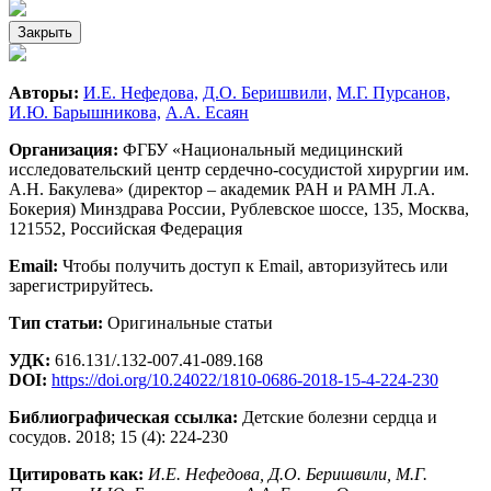
Закрыть
Авторы:
И.Е. Нефедова,
Д.О. Беришвили,
М.Г. Пурсанов,
И.Ю. Барышникова,
А.А. Есаян
Организация:
ФГБУ «Национальный медицинский
исследовательский центр сердечно-сосудистой хирургии им.
А.Н. Бакулева» (директор – академик РАН и РАМН Л.А.
Бокерия) Минздрава России, Рублевское шоссе, 135, Москва,
121552, Российская Федерация
Email:
Чтобы получить доступ к Email, авторизуйтесь или
зарегистрируйтесь.
Тип статьи:
Оригинальные статьи
УДК:
616.131/.132-007.41-089.168
DOI:
https://doi.org/10.24022/1810-0686-2018-15-4-224-230
Библиографическая ссылка:
Детские болезни сердца и
сосудов. 2018; 15 (4): 224-230
Цитировать как:
И.Е. Нефедова, Д.О. Беришвили, М.Г.