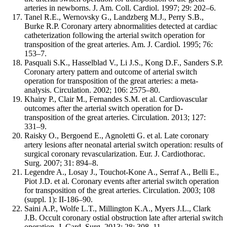
arteries in newborns. J. Am. Coll. Cardiol. 1997; 29: 202–6.
Tanel R.E., Wernovsky G., Landzberg M.J., Perry S.B.,
Burke R.P. Coronary artery abnormalities detected at cardiac
catheterization following the arterial switch operation for
transposition of the great arteries. Am. J. Cardiol. 1995; 76:
153–7.
Pasquali S.K., Hasselblad V., Li J.S., Kong D.F., Sanders S.P.
Coronary artery pattern and outcome of arterial switch
operation for transposition of the great arteries: a meta-
analysis. Circulation. 2002; 106: 2575–80.
Khairy P., Clair M., Fernandes S.M. et al. Cardiovascular
outcomes after the arterial switch operation for D-
transposition of the great arteries. Circulation. 2013; 127:
331–9.
Raisky O., Bergoend E., Agnoletti G. et al. Late coronary
artery lesions after neonatal arterial switch operation: results of
surgical coronary revascularization. Eur. J. Cardiothorac.
Surg. 2007; 31: 894–8.
Legendre A., Losay J., Touchot-Kone A., Serraf A., Belli E.,
Piot J.D. et al. Coronary events after arterial switch operation
for transposition of the great arteries. Circulation. 2003; 108
(suppl. 1): II-186–90.
Saini A.P., Wolfe L.T., Millington K.A., Myers J.L., Clark
J.B. Occult coronary ostial obstruction late after arterial switch
operation. J. Card. Surg. 2013; 28: 308–11.