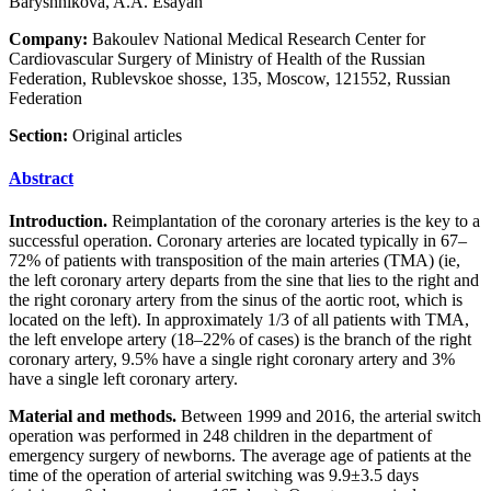
Baryshnikova, A.A. Esayan
Company:
Bakoulev National Medical Research Center for
Cardiovascular Surgery of Ministry of Health of the Russian
Federation, Rublevskoe shosse, 135, Moscow, 121552, Russian
Federation
Section:
Original articles
Abstract
Introduction.
Reimplantation of the coronary arteries is the key to a
successful operation. Coronary arteries are located typically in 67–
72% of patients with transposition of the main arteries (TMA) (ie,
the left coronary artery departs from the sine that lies to the right and
the right coronary artery from the sinus of the aortic root, which is
located on the left). In approximately 1/3 of all patients with TMA,
the left envelope artery (18–22% of cases) is the branch of the right
coronary artery, 9.5% have a single right coronary artery and 3%
have a single left coronary artery.
Material and methods.
Between 1999 and 2016, the arterial switch
operation was performed in 248 children in the department of
emergency surgery of newborns. The average age of patients at the
time of the operation of arterial switching was 9.9±3.5 days