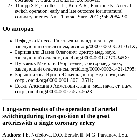
Thrupp S.F., Gentles T.L., Kerr A.R., Finucane K. Arterial
switch operation: early and late outcome for intramural
coronary arteries. Ann. Thorac. Surg. 2012; 94: 2084–90.
Об авторах
Нефедова Инесса Евгеньевна, канд. мед. наук,
заведующий отделением, orcid.org/0000-0002-9221-051X;
Беришвили Давид Олегович, доктор мед. наук,
заведующий отделом, orcid.org/0000-0001-7379-345X;
Пурсанов Манолис Георгиевич, доктор мед. наук,
заведующий отделением, orcid.org/0000-0002-1421-1795;
Барышникова Ирина Юрьевна, канд. мед. наук, науч.
сотр., orcid.org/0000-0001-8071-2531;
Есаян Александр Арменович, канд. мед. наук, ст. науч.
сотр., orcid.org/0000-0002-6675-6623
Long-term results of the operation of arterial
switchingduring transposition of the great
arterieswith a single coronary artery
Authors:
I.E. Nefedova, D.O. Berishvili, M.G. Pursanov, I.Yu.