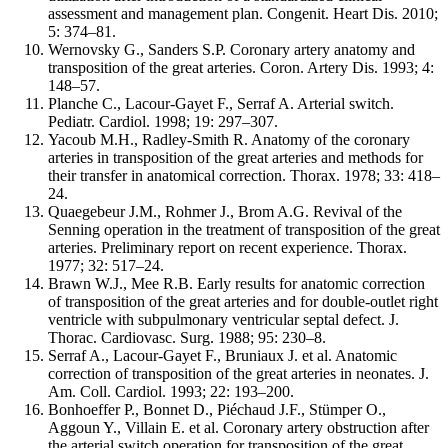
assessment and management plan. Congenit. Heart Dis. 2010;
5: 374–81.
Wernovsky G., Sanders S.P. Coronary artery anatomy and
transposition of the great arteries. Coron. Artery Dis. 1993; 4:
148–57.
Planche C., Lacour-Gayet F., Serraf A. Arterial switch.
Pediatr. Cardiol. 1998; 19: 297–307.
Yacoub M.H., Radley-Smith R. Anatomy of the coronary
arteries in transposition of the great arteries and methods for
their transfer in anatomical correction. Thorax. 1978; 33: 418–
24.
Quaegebeur J.M., Rohmer J., Brom A.G. Revival of the
Senning operation in the treatment of transposition of the great
arteries. Preliminary report on recent experience. Thorax.
1977; 32: 517–24.
Brawn W.J., Mee R.B. Early results for anatomic correction
of transposition of the great arteries and for double-outlet right
ventricle with subpulmonary ventricular septal defect. J.
Thorac. Cardiovasc. Surg. 1988; 95: 230–8.
Serraf A., Lacour-Gayet F., Bruniaux J. et al. Anatomic
correction of transposition of the great arteries in neonates. J.
Am. Coll. Cardiol. 1993; 22: 193–200.
Bonhoeffer P., Bonnet D., Piéchaud J.F., Stümper O.,
Aggoun Y., Villain E. et al. Coronary artery obstruction after
the arterial switch operation for transposition of the great