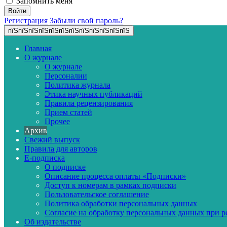
Запомнить меня
Регистрация
Забыли свой пароль?
пїЅпїЅпїЅпїЅпїЅпїЅпїЅпїЅпїЅпїЅпїЅпїЅ
Главная
О журнале
О журнале
Персоналии
Политика журнала
Этика научных публикаций
Правила рецензирования
Прием статей
Прочее
Архив
Свежий выпуск
Правила для авторов
E-подписка
О подписке
Описание процесса оплаты «Подписки»
Доступ к номерам в рамках подписки
Пользовательское соглашение
Политика обработки персональных данных
Согласие на обработку персональных данных при р
Об издательстве