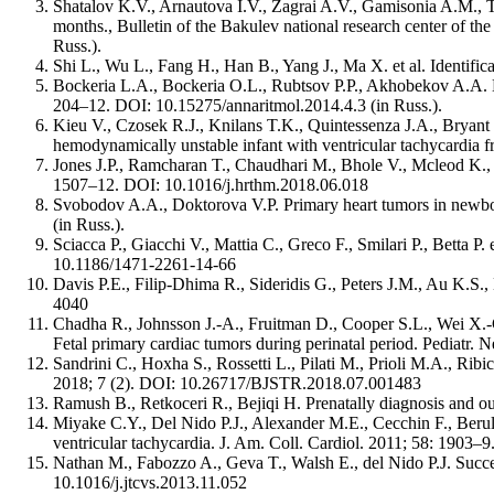
Shatalov K.V., Arnautova I.V., Zagrai A.V., Gamisonia A.M., Tev
months., Bulletin of the Bakulev national research center of 
Russ.).
Shi L., Wu L., Fang H., Han B., Yang J., Ma X. et al. Identific
Bockeria L.A., Bockeria O.L., Rubtsov P.P., Akhobekov A.A. E
204–12. DOI: 10.15275/annaritmol.2014.4.3 (in Russ.).
Kieu V., Czosek R.J., Knilans T.K., Quintessenza J.A., Bryant 
hemodynamically unstable infant with ventricular tachycardia
Jones J.P., Ramcharan T., Chaudhari M., Bhole V., Mcleod K., S
1507–12. DOI: 10.1016/j.hrthm.2018.06.018
Svobodov A.A., Doktorova V.P. Primary heart tumors in newborn
(in Russ.).
Sciacca P., Giacchi V., Mattia C., Greco F., Smilari P., Betta
10.1186/1471-2261-14-66
Davis P.E., Filip-Dhima R., Sideridis G., Peters J.M., Au K.S.,
4040
Chadha R., Johnsson J.-A., Fruitman D., Cooper S.L., Wei X.-C.
Fetal primary cardiac tumors during perinatal period. Pediatr. 
Sandrini C., Hoxha S., Rossetti L., Pilati M., Prioli M.A., Ribi
2018; 7 (2). DOI: 10.26717/BJSTR.2018.07.001483
Ramush B., Retkoceri R., Bejiqi H. Prenatally diagnosis and 
Miyake C.Y., Del Nido P.J., Alexander M.E., Cecchin F., Berul C
ventricular tachycardia. J. Am. Coll. Cardiol. 2011; 58: 1903–
Nathan M., Fabozzo A., Geva T., Walsh E., del Nido P.J. Succe
10.1016/j.jtcvs.2013.11.052