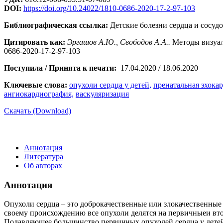
DOI:
https://doi.org/10.24022/1810-0686-2020-17-2-97-103
Библиографическая ссылка:
Детские болезни сердца и сосудов
Цитировать как:
Эргашов А.Ю., Свободов А.А..
Методы визуали
0686-2020-17-2-97-103
Поступила / Принята к печати:
17.04.2020 / 18.06.2020
Ключевые слова:
опухоли сердца у детей,
пренатальная эхока
ангиокардиография,
васкуляризация
Скачать (Download)
Аннотация
Литература
Об авторах
Аннотация
Опухоли сердца – это доброкачественные или злокачественные 
своему происхождению все опухоли делятся на первичныеи вто
Подавляющее большинство первичных опухолей сердца у детей