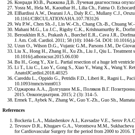
Конради Ю.В., Рыжкова Д.В. Лучевая диагностика опухоле
Yosra M., Hela M., Kaouthar H., Lilia Ch., Fatma O. Echocard
ElBardissi A.W., Dearani J.A., Daly R.C., Mullany C.J., Orszula
10.1161/CIRCULATIONAHA.107.783126
Wu P.W., Chen Sh.-J., Lin W.-Ch., Chang Ch.-B., Chuang W.-Y.
Mahani M.G., Lu J.C., Rigsby C.K., Krishnamurthy R., Dorfma
Beroukhim R.S., Prakash A., Buechel E.R., Cava J.R., Dorfman A
J. Am. Coll. Cardiol. 2011; 58 (10): 1044–54. DOI: 10.1016/j.
Uzun O., Wilson D.G., Vujanic G.M., Parsons J.M., De Giovann
Liu X., Hong H., Zhang H., Xu Zh., Liu J., Qiu L. Treatment str
10.1016/j.athoracsur.2015.06.030
Bu H., Gong Y., Xie L. Partial resection of a huge left ventri
Li T., Liu C., Luo Y., Gong S., Xiao Y., Wang X., Wang Y. Retr
AnatolJCardiol.2018.40325
Careddu L., Oppido G., Petridis F.D., Liberi R., Ragni L., Pac
10.1093/mmcts/mmt013
Оджарова А.А., Долгушин М.Б., Поляков В.Г. Позитронн
2015. Онкопедиатрия. 2015; 2 (3): 314–5.
Ermek T., Aybek N., Zhang W., Guo Y.-Zh., Guo Sh., Mamataly 
References
Bockeria L.A., Malashenkov A.I., Kavsadze V.E., Serov P.A.C
Tevosov D.R., Khugaev G.A., Vorontsova M.M., Sukhacheva T.V
for Cardiovascular Surgery for the period from 2000 to 2016. T