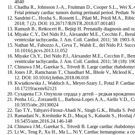
4040
Chadha R., Johnsson J.-A., Fruitman D., Cooper S.L., Wei X.-C.
Fetal primary cardiac tumors during perinatal period. Pediatr. 
Sandrini C., Hoxha S., Rossetti L., Pilati M., Prioli M.A., Ribi
2018; 7 (2). DOI: 10.26717/BJSTR.2018.07.001483
Ramush B., Retkoceri R., Bejiqi H. Prenatally diagnosis and 
Miyake C.Y., Del Nido P.J., Alexander M.E., Cecchin F., Berul C
ventricular tachycardia. J. Am. Coll. Cardiol. 2011; 58: 1903–
Nathan M., Fabozzo A., Geva T., Walsh E., del Nido P.J. Succe
10.1016/j.jtcvs.2013.11.052
Miyake Ch.Y., Del Nido P.J., Alexander M.E., Cecchin F., Berul 
ventricular tachycardia. J. Am. Coll. Cardiol. 2011; 58 (18): 
Chinawa J.M., Garekar S., Trivedi B. Large cardiac rhabdomyom
Jones J.P., Ramcharan T., Chaudhari M., Bhole V., Mcleod K., S
12. DOI: 10.1016/j.hrthm.2018.06.018
Kwiatkowska J., Wałdoch A., Meyer-Szary J., Potaż P. Cardiac t
10.17219/acem/62121
Сухарева Г.Э. Опухоли сердца у детей – редкая врожденная
Penha J.G., Zorzanelli L., Barbosa-Lopes A.A., Aiello V.D., Ca
10.5935/abc.20130024
Tao T.Y., Yahyavi-Firouz-Abadi N., Singh G.K., Bhalla S. Pedi
Ramadani N., Kreshnike K.D., Muçaj S., Kabashi S., Hoxhaj A.,
10.5455/aim.2016.24.146-148
Chinawa J.M., Garekar S., Trivedi B. Large cardiac rhabdomyo
Li W., Teng P., Xu H., Ma L., Ni Y. Cardiac hemangioma: a co