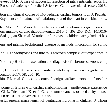
osov D.R. A case of successful resection of interventricular septal fibr
the Russian Academy of medical Sciences. Cardiovascular diseases. 20
ation and clinical course of 166 pediatric cardiac tumors. Eur. J. Ped
xperience of treatment of rhabdomyoma of the heart in combination wit
R., Mohan Sh. Venoarterial extracorporeal membrane oxygenation and im
 from multiple cardiac rhabdomyomas. 2019; 5: 196–200. DOI: 10.1016/
adagopan Sh. et al. Ventricular fibromas in children, arrhythmia risk,
s and infants: background, diagnostic methods, indications for surgic
 P. et al. Rhabdomyomas and tuberous sclerosis complex: our experience
 Northrup H. et al. Presentation and diagnosis of tuberous sclerosis com
, Bernier F. A rare case of cardiac rhabdomyomas in a dizygotic twin 
Neonatol. 2017; 58: 205–10.
chini F.L. et al. Clinical outcome of benign cardiac tumors in infants du
outcome of fetuses with cardiac rhabdomyoma – single centre experienc
h.I., Triedman J.K. et al. Cardiac tumors and associated arrhythmias in
9. DOI: 10.1016/j.jacc.2011.08.005
ssful surgical management of ventricular fibromas in children. J. Thor