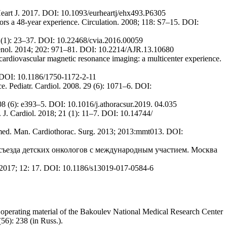
Heart J. 2017. DOI: 10.1093/eurheartj/ehx493.P6305
mors a 48-year experience. Circulation. 2008; 118: S7–15. DOI:
1 (1): 23–37. DOI: 10.22468/cvia.2016.00059
genol. 2014; 202: 971–81. DOI: 10.2214/AJR.13.10680
 cardiovascular magnetic resonance imaging: a multicenter experience.
. DOI: 10.1186/1750-1172-2-11
ce. Pediatr. Cardiol. 2008. 29 (6): 1071–6. DOI:
108 (6): e393–5. DOI: 10.1016/j.athoracsur.2019. 04.035
. J. Cardiol. 2018; 21 (1): 11–7. DOI: 10.14744/
ultimed. Man. Cardiothorac. Surg. 2013; 2013:mmt013. DOI:
съезда детских онкологов с международным участием. Москва
. 2017; 12: 17. DOI: 10.1186/s13019-017-0584-6
perating material of the Bakoulev National Medical Research Center
56): 238 (in Russ.).