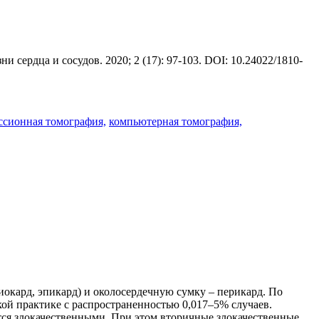
 сердца и сосудов. 2020; 2 (17): 97-103. DOI: 10.24022/1810-
ссионная томография,
компьютерная томография,
иокард, эпикард) и околосердечную сумку – перикард. По
ой практике с распространенностью 0,017–5% случаев.
тся злокачественными. При этом вторичные злокачественные