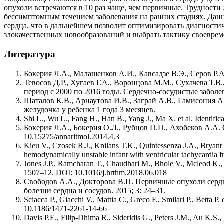
опухоли встречаются в 10 раз чаще, чем первичные. Трудности
бессимптомным течением заболевания на ранних стадиях. Данн
сердца, что в дальнейшем позволит оптимизировать диагност
злокачественных новообразований и выбрать тактику своеврем
Литература
Бокерия Л.А., Малашенков А.И., Кавсадзе В.Э., Серов P
Тевосов Д.Р., Хугаев Г.А., Воронцова М.М., Сухачева Т
период с 2000 по 2016 годы. Сердечно-сосудистые заболе
Шаталов К.В., Арнаутова И.В., Заграй А.В., Гамисония 
желудочка у ребенка 1 года 3 месяцев.
Shi L., Wu L., Fang H., Han B., Yang J., Ma X. et al. Identific
Бокерия Л.А., Бокерия О.Л., Рубцов П.П., Ахобеков А.А.
10.15275/annaritmol.2014.4.3
Kieu V., Czosek R.J., Knilans T.K., Quintessenza J.A., Bryant 
hemodynamically unstable infant with ventricular tachycardia
Jones J.P., Ramcharan T., Chaudhari M., Bhole V., Mcleod K., S
1507–12. DOI: 10.1016/j.hrthm.2018.06.018
Свободов А.А., Докторова В.П. Первичные опухоли сердц
болезни сердца и сосудов. 2015; 3: 24–31.
Sciacca P., Giacchi V., Mattia C., Greco F., Smilari P., Betta
10.1186/1471-2261-14-66
Davis P.E., Filip-Dhima R., Sideridis G., Peters J.M., Au K.S.,