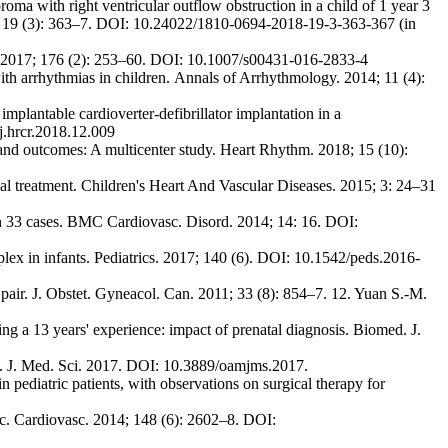
oma with right ventricular outflow obstruction in a child of 1 year 3
18; 19 (3): 363–7. DOI: 10.24022/1810-0694-2018-19-3-363-367 (in
iatr. 2017; 176 (2): 253–60. DOI: 10.1007/s00431-016-2833-4
h arrhythmias in children. Аnnals of Arrhythmology. 2014; 11 (4):
plantable cardioverter-defibrillator implantation in a
j.hrcr.2018.12.009
 and outcomes: A multicenter study. Heart Rhythm. 2018; 15 (10):
al treatment. Children's Heart And Vascular Diseases. 2015; 3: 24–31
 in 33 cases. BMC Cardiovasc. Disord. 2014; 14: 16. DOI:
plex in infants. Pediatrics. 2017; 140 (6). DOI: 10.1542/peds.2016-
pair. J. Obstet. Gyneacol. Can. 2011; 33 (8): 854–7. 12. Yuan S.-M.
ring a 13 years' experience: impact of prenatal diagnosis. Biomed. J.
e. J. Med. Sci. 2017. DOI: 10.3889/oamjms.2017.
 pediatric patients, with observations on surgical therapy for
ac. Cardiovasc. 2014; 148 (6): 2602–8. DOI: