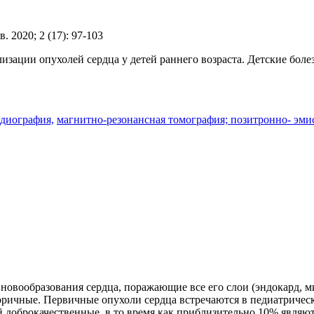
. 2020; 2 (17): 97-103
зации опухолей сердца у детей раннего возраста. Детские болезни
рдиография,
магнитно-резонансная томография; позитронно- эми
новообразования сердца, поражающие все его слои (эндокард, м
ричные. Первичные опухоли сердца встречаются в педиатрическ
 доброкачественные, в то время как приблизительно 10% являю