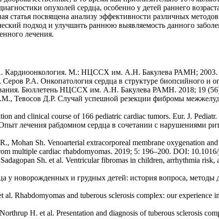
 диагностики опухолей сердца, особенно у детей раннего возра
ая статья посвящена анализу эффективности различных методов 
ический подход и улучшить раннюю выявляемость данного забол
енного лечения.
.A. Кардиоонкология. М.: НЦССХ им. А.Н. Бакулева РАМН; 2003.
.В., Серов Р.А. Онкопатология сердца в структуре биопсийного 
вания. Бюллетень НЦССХ им. А.Н. Бакулева РАМН. 2018; 19 (56)
А.М., Тевосов Д.Р. Случай успешной резекции фибромы межжелу
ation and clinical course of 166 pediatric cardiac tumors. Eur. J. Ped
 Опыт лечения рабдомиом сердца в сочетании с нарушениями ритм
R., Mohan Sh. Venoarterial extracorporeal membrane oxygenation and im
 from multiple cardiac rhabdomyomas. 2019; 5: 196–200. DOI: 10.1016/
adagopan Sh. et al. Ventricular fibromas in children, arrhythmia risk,
а у новорожденных и грудных детей: история вопроса, методы 
 P. et al. Rhabdomyomas and tuberous sclerosis complex: our experience
 Northrup H. et al. Presentation and diagnosis of tuberous sclerosis com