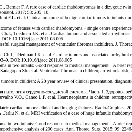
, Bernier F. A rare case of cardiac rhabdomyomas in a dizygotic twin 
Neonatol. 2017; 58: 205–10.
chini F.L. et al. Clinical outcome of benign cardiac tumors in infants du
outcome of fetuses with cardiac rhabdomyoma – single centre experien
h.I., Triedman J.K. et al. Cardiac tumors and associated arrhythmias in
9. DOI: 10.1016/j.jacc.2011.08.005
ssful surgical management of ventricular fibromas inchildren. J. Thor
Ch.I., Triedman J.K. et al. Cardiac tumors and associated arrhythmias i
1903–9. DOI: 10.1016/j.jacc.2011.08.005
a in two infants: Good response to medical management – A brief repo
adagopan Sh. et al. Ventricular fibromas in children, arrhythmia risk
umors in children: A 20-year review of clinical presentation, diagnost
 патология сердечно-сосудистой системы. Часть 1. Здоровье ребен
rvalho V.O., Caneo L.F. et al. Heart neoplasms in children: retrospecti
atric cardiac tumors: clinical and imaging features. Radio-Graphics.
Jerliu N. et al. MRI verification of a case of huge infantile rhabdom
ma in two infants: Good response to medical management – Abrief repor
mprehensive analysis of 200 cases. Ann. Thorac. Surg. 2015; 99: 2246