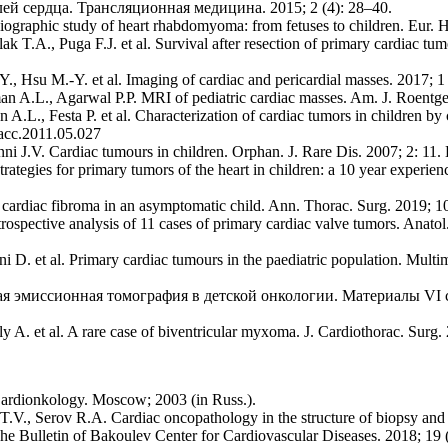
й сердца. Трансляционная медицина. 2015; 2 (4): 28–40.
iographic study of heart rhabdomyoma: from fetuses to children. Eur. 
k T.A., Puga F.J. et al. Survival after resection of primary cardiac tu
, Hsu M.-Y. et al. Imaging of cardiac and pericardial masses. 2017; 
n A.L., Agarwal P.P. MRI of pediatric cardiac masses. Am. J. Roent
.L., Festa P. et al. Characterization of cardiac tumors in children by
jacc.2011.05.027
i J.V. Cardiac tumours in children. Orphan. J. Rare Dis. 2007; 2: 11
ategies for primary tumors of the heart in children: a 10 year experien
cle cardiac fibroma in an asymptomatic child. Ann. Thorac. Surg. 2019; 
ospective analysis of 11 cases of primary cardiac valve tumors. Anatol
ini D. et al. Primary cardiac tumours in the paediatric population. M
ая эмиссионная томография в детской онкологии. Материалы VI 
A. et al. A rare case of biventricular myxoma. J. Cardiothorac. Surg
ardionkology. Moscow; 2003 (in Russ.).
., Serov R.A. Cardiac oncopathology in the structure of biopsy and o
he Bulletin of Bakoulev Center for Cardiovascular Diseases. 2018; 19 (