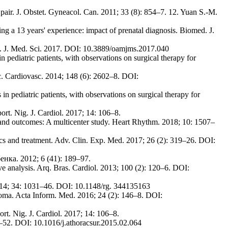
pair. J. Obstet. Gyneacol. Can. 2011; 33 (8): 854–7. 12. Yuan S.-M.
ring a 13 years' experience: impact of prenatal diagnosis. Biomed. J.
ce. J. Med. Sci. 2017. DOI: 10.3889/oamjms.2017.040
 pediatric patients, with observations on surgical therapy for
ac. Cardiovasc. 2014; 148 (6): 2602–8. DOI:
n pediatric patients, with observations on surgical therapy for
rt. Nig. J. Cardiol. 2017; 14: 106–8.
, and outcomes: A multicenter study. Heart Rhythm. 2018; 10: 1507–
ics and treatment. Adv. Clin. Exp. Med. 2017; 26 (2): 319–26. DOI:
ка. 2012; 6 (41): 189–97.
ve analysis. Arq. Bras. Cardiol. 2013; 100 (2): 120–6. DOI:
 2014; 34: 1031–46. DOI: 10.1148/rg. 344135163
yoma. Acta Inform. Med. 2016; 24 (2): 146–8. DOI:
t. Nig. J. Cardiol. 2017; 14: 106–8.
–52. DOI: 10.1016/j.athoracsur.2015.02.064