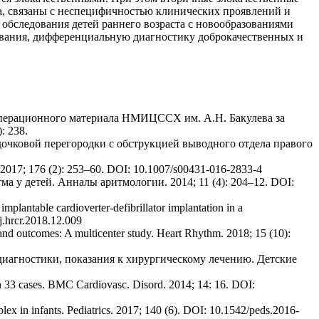
ста, связаны с неспецифичностью клинических проявлений и
обследования детей раннего возраста с новообразованиями
евания, дифференциальную диагностику доброкачественных и
и операционного материала НМИЦССХ им. А.Н. Бакулева за
: 238.
дочковой перегородки с обструкцией выводного отдела правого
iatr. 2017; 176 (2): 253–60. DOI: 10.1007/s00431-016-2833-4
а у детей. Анналы аритмологии. 2014; 11 (4): 204–12. DOI:
plantable cardioverter-defibrillator implantation in a
j.hrcr.2018.12.009
 and outcomes: A multicenter study. Heart Rhythm. 2018; 15 (10):
диагностики, показания к хирургическому лечению. Детские
 in 33 cases. BMC Cardiovasc. Disord. 2014; 14: 16. DOI:
plex in infants. Pediatrics. 2017; 140 (6). DOI: 10.1542/peds.2016-