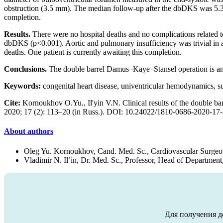
obstruction (3.5 mm). The median follow-up after the dbDKS was 5.3 
completion.
Results.
There were no hospital deaths and no complications related 
dbDKS (p<0.001). Aortic and pulmonary insufficiency was trivial in al
deaths. One patient is currently awaiting this completion.
Conclusions.
The double barrel Damus–Kaye–Stansel operation is an ef
Keywords:
congenital heart disease, univentricular hemodynamics, s
Cite:
Kornoukhov O.Yu., Il'yin V.N. Clinical results of the double bar
2020; 17 (2): 113–20 (in Russ.). DOI: 10.24022/1810-0686-2020-17
About authors
Oleg Yu. Kornoukhov, Cand. Med. Sc., Cardiovascular Surge
Vladimir N. Il’in, Dr. Med. Sc., Professor, Head of Department
Для получения д