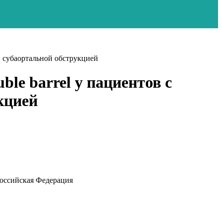
и субаортальной обструкцией
le barrel у пациентов с
кцией
Российская Федерация