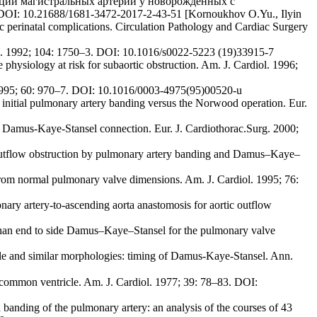
иции магистральных артерий у новорожденных с
: 10.21688/1681-3472-2017-2-43-51 [Kornoukhov O.Yu., Ilyin
ac perinatal complications. Circulation Pathology and Cardiac Surgery
. Surg. 1992; 104: 1750–3. DOI: 10.1016/s0022-5223 (19)33915-7
physiology at risk for subaortic obstruction. Am. J. Cardiol. 1996;
g. 1995; 60: 970–7. DOI: 10.1016/0003-4975(95)00520-u
f initial pulmonary artery banding versus the Norwood operation. Eur.
 Damus-Kaye-Stansel connection. Eur. J. Cardiothorac.Surg. 2000;
 outflow obstruction by pulmonary artery banding and Damus–Kaye–
from normal pulmonary valve dimensions. Am. J. Cardiol. 1995; 76:
nary artery-to-ascending aorta anastomosis for aortic outflow
 than end to side Damus–Kaye–Stansel for the pulmonary valve
icle and similar morphologies: timing of Damus-Kaye-Stansel. Ann.
ommon ventricle. Am. J. Cardiol. 1977; 39: 78–83. DOI:
banding of the pulmonary artery: an analysis of the courses of 43