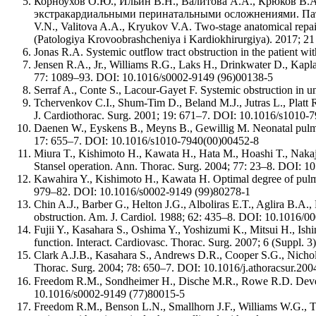
Корноухов О.Ю., Ильин В.Н., Валитова А.А., Крюков В
экстракардиальными перинатальными осложнениями. Патоло
V.N., Valitova A.A., Kryukov V.A. Two-stage anatomical repair 
(Patologiya Krovoobrashcheniya i Kardiokhirurgiya). 2017; 21
Jonas R.A. Systemic outflow tract obstruction in the patient wi
Jensen R.A., Jr., Williams R.G., Laks H., Drinkwater D., Kaplan
77: 1089–93. DOI: 10.1016/s0002-9149 (96)00138-5
Serraf A., Conte S., Lacour-Gayet F. Systemic obstruction in 
Tchervenkov C.I., Shum-Tim D., Beland M.J., Jutras L., Platt R.
J. Cardiothorac. Surg. 2001; 19: 671–7. DOI: 10.1016/s1010-
Daenen W., Eyskens B., Meyns B., Gewillig M. Neonatal pulmon
17: 655–7. DOI: 10.1016/s1010-7940(00)00452-8
Miura T., Kishimoto H., Kawata H., Hata M., Hoashi T., Nakaj
Stansel operation. Ann. Thorac. Surg. 2004; 77: 23–8. DOI: 
Kawahira Y., Kishimoto H., Kawata H. Optimal degree of pulmon
979–82. DOI: 10.1016/s0002-9149 (99)80278-1
Chin A.J., Barber G., Helton J.G., Alboliras E.T., Aglira B.A.
obstruction. Am. J. Cardiol. 1988; 62: 435–8. DOI: 10.1016/
Fujii Y., Kasahara S., Oshima Y., Yoshizumi K., Mitsui H., Is
function. Interact. Cardiovasc. Thorac. Surg. 2007; 6 (Suppl. 3
Clark A.J.B., Kasahara S., Andrews D.R., Cooper S.G., Nicholso
Thorac. Surg. 2004; 78: 650–7. DOI: 10.1016/j.athoracsur.200
Freedom R.M., Sondheimer H., Dische M.R., Rowe R.D. Develo
10.1016/s0002-9149 (77)80015-5
Freedom R.M., Benson L.N., Smallhorn J.F., Williams W.G., Trus