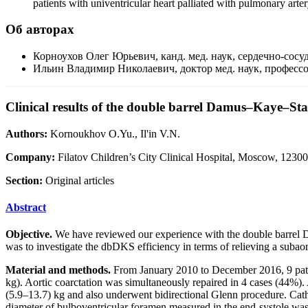
patients with univentricular heart palliated with pulmonary art
Об авторах
Корноухов Олег Юрьевич, канд. мед. наук, сердечно-сосу
Ильин Владимир Николаевич, доктор мед. наук, професс
Clinical results of the double barrel Damus–Kaye–Stan
Authors:
Kornoukhov O.Yu., Il'in V.N.
Company:
Filatov Children’s City Clinical Hospital, Moscow, 12300
Section:
Original articles
Abstract
Objective.
We have reviewed our experience with the double barrel 
was to investigate the dbDKS efficiency in terms of relieving a subaor
Material and methods.
From January 2010 to December 2016, 9 patien
kg). Aortic coarctation was simultaneously repaired in 4 cases (44%)
(5.9–13.7) kg and also underwent bidirectional Glenn procedure. Cathe
diameter of bulboventricular foramen measured in the end-systole wa