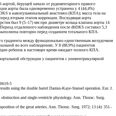
й аортой, берущей начало от рудиментарного правого
тация аорты была одновременно устранена у 4 (44,4%)
dbDKS и кавопульмональный анастомоз (КПА); масса тела на
 перед вторым этапом коррекции. Восходящая аорта
рстия был 9 (5–17) мм при диаметре кольца клапана аорты 14
. Период отдаленного наблюдения после dbDKS составил 5,3
 выполнена повторно перед созданием тотального КПА.
го градиента между функционально единственным желудочком
ивиальной во всех наблюдениях. У 8 (88,9%) пациентов
. Один ребенок в настоящее время ожидает полного КПА.
ортальной обструкции у пациентов с унивентрикулярной
00619-5
results using the double barrel Damus-Kaye-Stansel operation. Eur. J.
 obstruction and single-ventricle physiology. Ann. Thorac. Surg.
position of the great arteries. Ann. Thorac. Surg. 1972; 13 (4): 351–