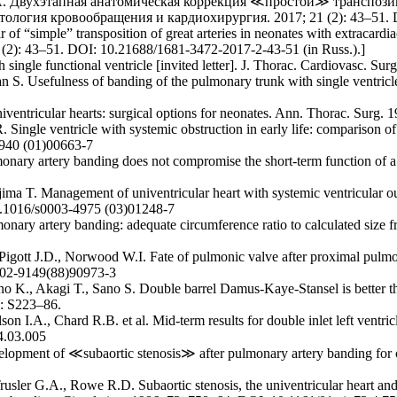
.А. Двухэтапная анатомическая коррекция ≪простой≫ транспоз
гия кровообращения и кардиохирургия. 2017; 21 (2): 43–51. DOI
of “simple” transposition of great arteries in neonates with extracardi
 (2): 43–51. DOI: 10.21688/1681-3472-2017-2-43-51 (in Russ.).]
th single functional ventricle [invited letter]. J. Thorac. Cardiovasc
 S. Usefulness of banding of the pulmonary trunk with single ventricle 
univentricular hearts: surgical options for neonates. Ann. Thorac. Sur
 Single ventricle with systemic obstruction in early life: comparison o
7940 (01)00663-7
ary artery banding does not compromise the short-term function of a
ima T. Management of univentricular heart with systemic ventricular
10.1016/s0003-4975 (03)01248-7
ary artery banding: adequate circumference ratio to calculated size 
, Pigott J.D., Norwood W.I. Fate of pulmonic valve after proximal pulmo
0002-9149(88)90973-3
hino K., Akagi T., Sano S. Double barrel Damus-Kaye-Stansel is better
): S223–86.
n I.A., Chard R.B. et al. Mid-term results for double inlet left ventr
4.03.005
pment of ≪subaortic stenosis≫ after pulmonary artery banding for c
ler G.A., Rowe R.D. Subaortic stenosis, the univentricular heart and 