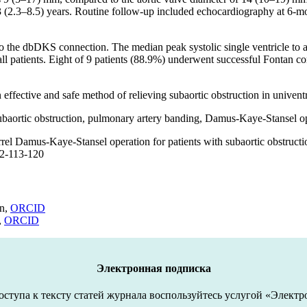
(2.3–8.5) years. Routine follow-up included echocardiography at 6-mo
to the dbDKS connection. The median peak systolic single ventricle to
l patients. Eight of 9 patients (88.9%) underwent successful Fontan co
fective and safe method of relieving subaortic obstruction in univentri
ubaortic obstruction, pulmonary artery banding, Damus-Kaye-Stansel o
rel Damus-Kaye-Stansel operation for patients with subaortic obstructio
-2-113-120
on,
ORCID
,
ORCID
Электронная подписка
оступа к тексту статей журнала воспользуйтесь услугой «Электр