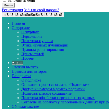
Запомнить меня
Регистрация
Забыли свой пароль?
пїЅпїЅпїЅпїЅпїЅпїЅпїЅпїЅпїЅпїЅпїЅпїЅ
Главная
О журнале
О журнале
Персоналии
Политика журнала
Этика научных публикаций
Правила рецензирования
Прием статей
Прочее
Архив
Свежий выпуск
Правила для авторов
E-подписка
О подписке
Описание процесса оплаты «Подписки»
Доступ к номерам в рамках подписки
Пользовательское соглашение
Политика обработки персональных данных
Согласие на обработку персональных данных при р
Об издательстве