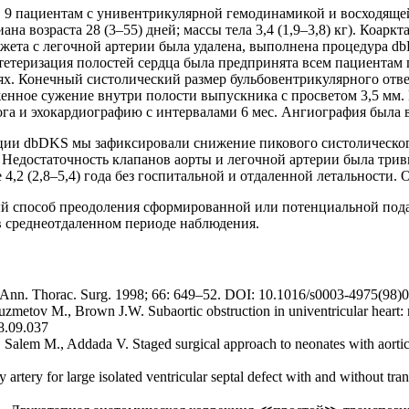
г. 9 пациентам с унивентрикулярной гемодинамикой и восходяще
а возраста 28 (3–55) дней; массы тела 3,4 (1,9–3,8) кг). Коарк
манжета с легочной артерии была удалена, выполнена процедура 
катетеризация полостей сердца была предпринята всем пациентам
ях. Конечный систолический размер бульбовентрикулярного отве
раженное сужение внутри полости выпускника с просветом 3,5 мм
лога и эхокардиографию с интервалами 6 мес. Ангиография была
ации dbDKS мы зафиксировали снижение пикового систолическо
01). Недостаточность клапанов аорты и легочной артерии была тр
 4,2 (2,8–5,4) года без госпитальной и отдаленной летальности
й способ преодоления сформированной или потенциальной пода
 среднеотдаленном периоде наблюдения.
. Ann. Thorac. Surg. 1998; 66: 649–52. DOI: 10.1016/s0003-4975(98)
Ruzmetov M., Brown J.W. Subaortic obstruction in univentricular heart: 
08.09.037
 Salem M., Addada V. Staged surgical approach to neonates with aortic
tery for large isolated ventricular septal defect with and without trans