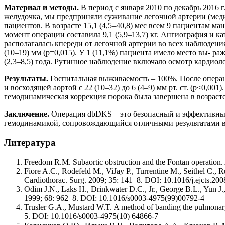
Материал и методы.
В период с января 2010 по декабрь 2016 
желудочка, мы предприняли суживание легочной артерии (медиан
пациентов. В возрасте 15,1 (4,5–40,8) мес всем 9 пациентам 
момент операции составила 9,1 (5,9–13,7) кг. Ангиография и 
располагалась кпереди от легочной артерии во всех наблюдени
(10–19) мм (p=0,015). У 1 (11,1%) пациента имело место вы- 
(2,3–8,5) года. Рутинное наблюдение включало осмотр кардио
Результаты.
Госпитальная выживаемость – 100%. После опер
и восходящей аортой с 22 (10–32) до 6 (4–9) мм рт. ст. (p<0,0
гемодинамическая коррекция порока была завершена в возрасте
Заключение.
Операция dbDKS – это безопасный и эффективны
гемодинамикой, сопровождающийся отличными результатами в
Литература
Freedom R.M. Subaortic obstruction and the Fontan operation
Fiore A.C., Rodefeld M., ViJay P., Turrentine M., Seithel C., 
Cardiothorac. Surg. 2009; 35: 141–8. DOI: 10.1016/j.ejcts.20
Odim J.N., Laks H., Drinkwater D.C., Jr., George B.L., Yun J.,
1999; 68: 962–8. DOI: 10.1016/s0003-4975(99)00792-4
Trusler G.A., Mustard W.T. A method of banding the pulmonary ar
5. DOI: 10.1016/s0003-4975(10) 64866-7