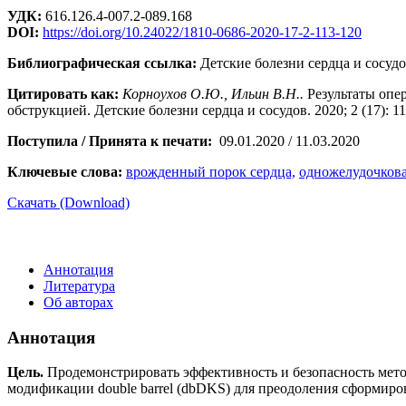
УДК:
616.126.4-007.2-089.168
DOI:
https://doi.org/10.24022/1810-0686-2020-17-2-113-120
Библиографическая ссылка:
Детские болезни сердца и сосудов
Цитировать как:
Корноухов О.Ю., Ильин В.Н..
Результаты опер
обструкцией. Детские болезни сердца и сосудов. 2020; 2 (17): 1
Поступила / Принята к печати:
09.01.2020 / 11.03.2020
Ключевые слова:
врожденный порок сердца,
одножелудочкова
Скачать (Download)
Аннотация
Литература
Об авторах
Аннотация
Цель.
Продемонстрировать эффективность и безопасность мето
модификации double barrel (dbDKS) для преодоления сформиро