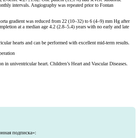
nthly intervals. Angiography was repeated prior to Fontan
 aorta gradient was reduced from 22 (10–32) to 6 (4–9) mm Hg after
mpletion at a median age 4.2 (2.8–5.4) years with no early and late
cular hearts and can be performed with excellent mid-term results.
peration
n in univentricular heart. Children’s Heart and Vascular Diseases.
онная подписка»: