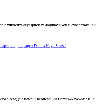
нтов с унивентрикулярной гемодинамикой и субаортальной
й артерии,
операция Damus-Kaye-Stansel
рного сердца с помощью операции Damus–Kaye–Stansel в