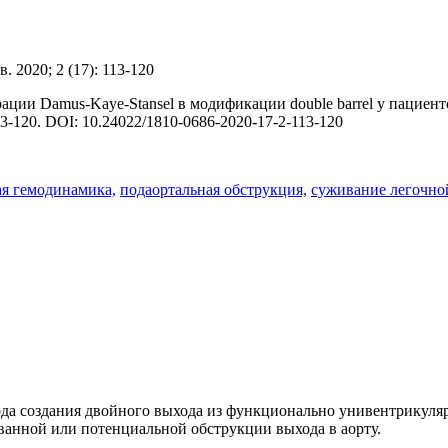
. 2020; 2 (17): 113-120
ации Damus-Kaye-Stansel в модификации double barrel у пацие
13-120. DOI: 10.24022/1810-0686-2020-17-2-113-120
я гемодинамика,
подаортальная обструкция,
суживание легочно
да создания двойного выхода из функционально унивентрикуля
ванной или потенциальной обструкции выхода в аорту.