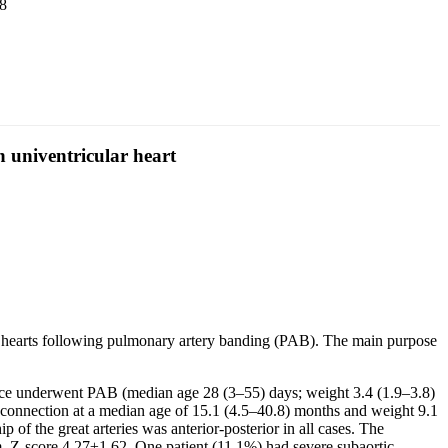
58
n univentricular heart
 hearts following pulmonary artery banding (PAB). The main purpose
ance underwent PAB (median age 28 (3–55) days; weight 3.4 (1.9–3.8)
 connection at a median age of 15.1 (4.5–40.8) months and weight 9.1
f the great arteries was anterior-posterior in all cases. The
, Z-score 4.27±1.62. One patient (11,1%) had severe subaortic