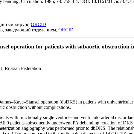
ery banding. Circulation. 1986; 73: 758–64. DOI: 10.1161/01.cir.73.4.7
дистый хирург,
ORCID
ор, заведующий отделением,
ORCID
sel operation for patients with subaortic obstruction i
1, Russian Federation
Damus–Kaye–Stansel operation (dbDKS) in patiens with univentricular
tic obstruction without complications.
ts with functionally single ventricle and ventriculo-arterial discord
. All 9 patients subsequently underwent PA debanding, creation of DKS
terization angiography was performed prior to dbDKS. The relationship o
s 9 (5–17) mm, compared to the aortic valve diameter of 14 (10–19) mm