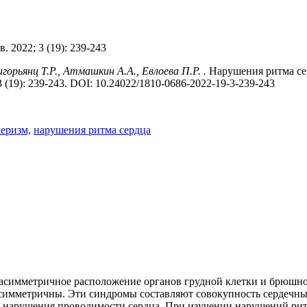
. 2022; 3 (19): 239-243
игорьянц Т.Р., Атмашкин А.А., Евлоева П.Р. .
Нарушения ритма се
 (19): 239-243. DOI: 10.24022/1810-0686-2022-19-3-239-243
еризм,
нарушения ритма сердца
т асимметричное расположение органов грудной клетки и брюшн
 асимметричны. Эти синдромы составляют совокупность сердечн
и нарушения проводимости сердца. При изучении нарушений рит