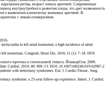
 нарушения ритма, возраст начала аритмий. Современные
ериод внутриутробного развития плода, это дает возможность
нного выявления клинически значимых аритмий. В
пациентки с левым изомеризмом.
 2016.
achycardia in left atrial isomerism: a high incidence of atrial
 left isomerism. Congenit. Heart Dis. 2016; 11 (1): 7–18. DOI:
нозного протока и гипоплазией тимуса. ЙошкарОла; 2009.
Pediatr. Cardiol. 2019; 40: 909–13. DOI: 10.1007/s00246-019-02087-2
atients with heterotaxy syndromes. Eur. J. Cardio-Thorac. Surg.
rotaxy syndrome: a 25-year follow-up experience. Intern. J. Cardiol.