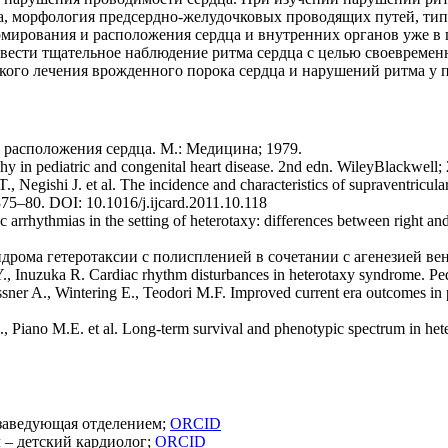
а, морфология предсердно-желудочковых проводящих путей, тип
ирования и расположения сердца и внутренних органов уже в п
 вести тщательное наблюдение ритма сердца с целью своевреме
кого лечения врожденного порока сердца и нарушений ритма у 
 расположения сердца. М.: Медицина; 1979.
 in pediatric and congenital heart disease. 2nd edn. WileyBlackwell;
egishi J. et al. The incidence and characteristics of supraventricular t
): 375–80. DOI: 10.1016/j.ijcard.2011.10.118
rrhythmias in the setting of heterotaxy: differences between right and
ндрома гетеротаксии с полиспленией в сочетании с агенезией ве
 Y., Inuzuka R. Cardiac rhythm disturbances in heterotaxy syndrome. 
ner A., Wintering E., Teodori M.F. Improved current era outcomes in p
, Piano M.E. et al. Long-term survival and phenotypic spectrum in hete
 заведующая отделением;
ORCID
ч – детский кардиолог;
ORCID