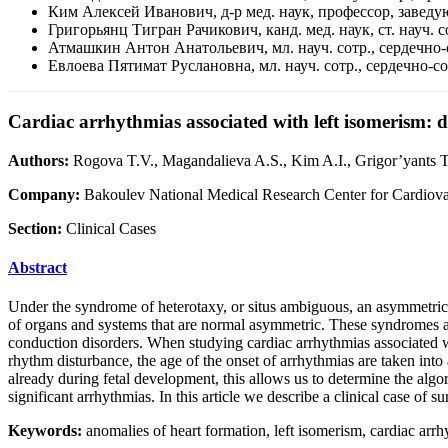
Ким Алексей Иванович, д-р мед. наук, профессор, завед
Григорьянц Тигран Рачикович, канд. мед. наук, ст. науч. 
Атмашкин Антон Анатольевич, мл. науч. сотр., сердечно
Евлоева Пятимат Руслановна, мл. науч. сотр., сердечно-
Cardiac arrhythmias associated with left isomerism: des
Authors:
Rogova T.V., Magandalieva A.S., Kim A.I., Grigor’yants T
Company:
Bakoulev National Medical Research Center for Cardiova
Section:
Clinical Cases
Abstract
Under the syndrome of heterotaxy, or situs ambiguous, an asymmetric
of organs and systems that are normal asymmetric. These syndromes are
conduction disorders. When studying cardiac arrhythmias associated wit
rhythm disturbance, the age of the onset of arrhythmias are taken int
already during fetal development, this allows us to determine the algor
significant arrhythmias. In this article we describe a clinical case of 
Keywords:
anomalies of heart formation, left isomerism, cardiac arr