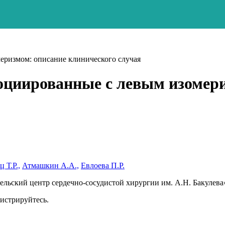
еризмом: описание клинического случая
оциированные с левым изомер
 Т.Р.,
Атмашкин А.А.,
Евлоева П.Р.
ьский центр сердечно-сосудистой хирургии им. А.Н. Бакулева
гистрируйтесь.