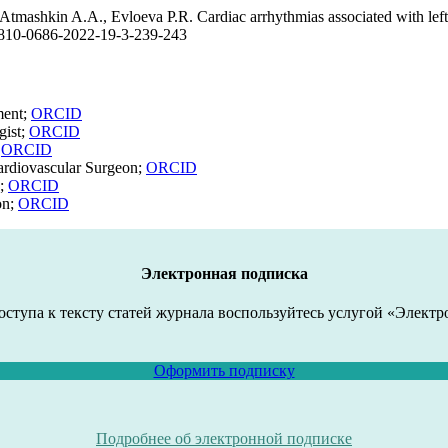
mashkin A.A., Evloeva P.R. Cardiac arrhythmias associated with left is
/1810-0686-2022-19-3-239-243
ment;
ORCID
gist;
ORCID
;
ORCID
Cardiovascular Surgeon;
ORCID
n;
ORCID
on;
ORCID
Электронная подписка
оступа к тексту статей журнала воспользуйтесь услугой «Электр
Оформить подписку
Подробнее об электронной подписке