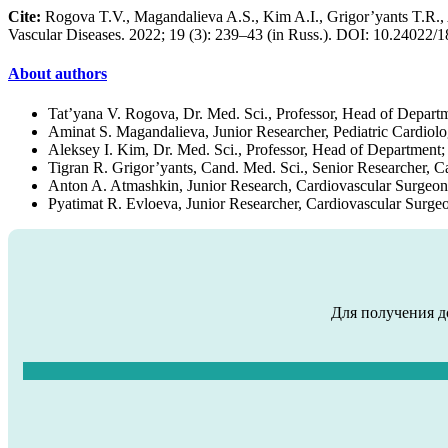
Cite:
Rogova T.V., Magandalieva A.S., Kim A.I., Grigor’yants T.R., At
Vascular Diseases. 2022; 19 (3): 239–43 (in Russ.). DOI: 10.24022
About authors
Tat’yana V. Rogova, Dr. Med. Sci., Professor, Head of Depart
Aminat S. Magandalieva, Junior Researcher, Pediatric Cardiolo
Aleksey I. Kim, Dr. Med. Sci., Professor, Head of Department
Tigran R. Grigor’yants, Cand. Med. Sci., Senior Researcher, 
Anton A. Atmashkin, Junior Research, Cardiovascular Surgeo
Pyatimat R. Evloeva, Junior Researcher, Cardiovascular Surge
Для получения д