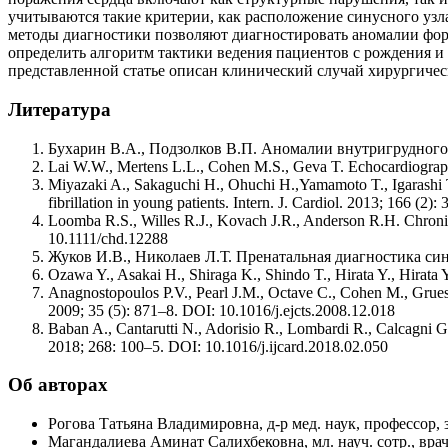
учитываются такие критерии, как расположение синусного узл
методы диагностики позволяют диагностировать аномалии форм
определить алгоритм тактики ведения пациентов с рождения и
представленной статье описан клинический случай хирургичес
Литература
Бухарин В.А., Подзолков В.П. Аномалии внутригрудного
Lai W.W., Mertens L.L., Cohen M.S., Geva T. Echocardiography
Miyazaki A., Sakaguchi H., Ohuchi H.,Yamamoto T., Igarashi T., N
fibrillation in young patients. Intern. J. Cardiol. 2013; 166 (2
Loomba R.S., Willes R.J., Kovach J.R., Anderson R.H. Chronic a
10.1111/chd.12288
Жуков И.В., Николаев Л.Т. Пренатальная диагностика си
Ozawa Y., Asakai H., Shiraga K., Shindo T., Hirata Y., Hirata
Anagnostopoulos P.V., Pearl J.M., Octave C., Cohen M., Gruess
2009; 35 (5): 871–8. DOI: 10.1016/j.ejcts.2008.12.018
Baban A., Cantarutti N., Adorisio R., Lombardi R., Calcagni G.
2018; 268: 100–5. DOI: 10.1016/j.ijcard.2018.02.050
Об авторах
Рогова Татьяна Владимировна, д-р мед. наук, профессор,
Магандалиева Аминат Салихбековна, мл. науч. сотр., вра