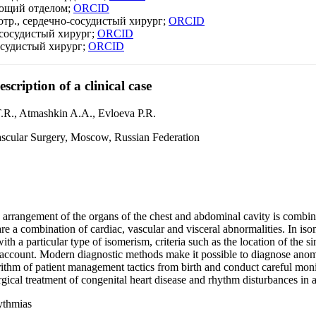
ующий отделом;
ORCID
сотр., сердечно-сосудистый хирург;
ORCID
-сосудистый хирург;
ORCID
сосудистый хирург;
ORCID
cription of a clinical case
.R., Atmashkin A.A., Evloeva P.R.
scular Surgery, Moscow, Russian Federation
 arrangement of the organs of the chest and abdominal cavity is combi
 a combination of cardiac, vascular and visceral abnormalities. In isome
h a particular type of isomerism, criteria such as the location of the s
o account. Modern diagnostic methods make it possible to diagnose anomal
ithm of patient management tactics from birth and conduct careful monito
surgical treatment of congenital heart disease and rhythm disturbances in a
hythmias