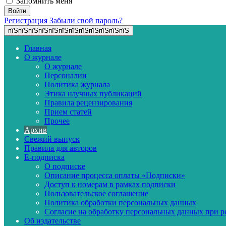
Запомнить меня
Регистрация
Забыли свой пароль?
пїЅпїЅпїЅпїЅпїЅпїЅпїЅпїЅпїЅпїЅпїЅпїЅ
Главная
О журнале
О журнале
Персоналии
Политика журнала
Этика научных публикаций
Правила рецензирования
Прием статей
Прочее
Архив
Свежий выпуск
Правила для авторов
E-подписка
О подписке
Описание процесса оплаты «Подписки»
Доступ к номерам в рамках подписки
Пользовательское соглашение
Политика обработки персональных данных
Согласие на обработку персональных данных при р
Об издательстве