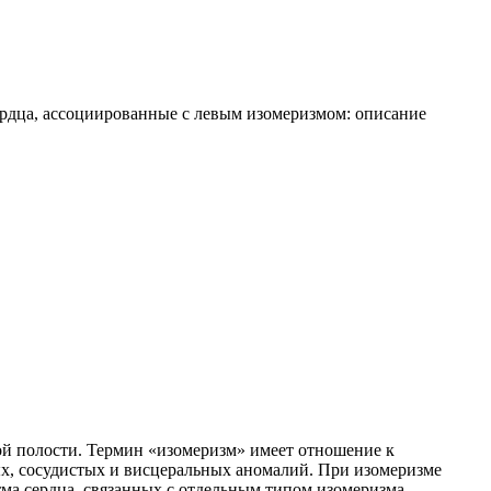
рдца, ассоциированные с левым изомеризмом: описание
ой полости. Термин «изомеризм» имеет отношение к
ых, сосудистых и висцеральных аномалий. При изомеризме
ма сердца, связанных с отдельным типом изомеризма,