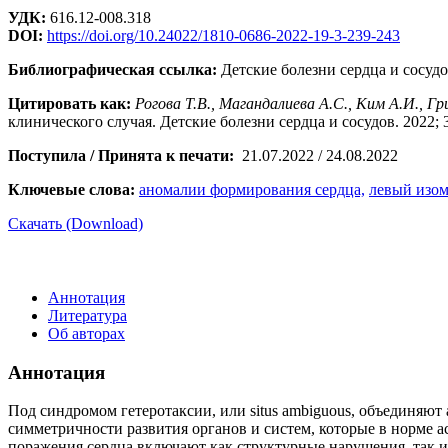
УДК:
616.12-008.318
DOI:
https://doi.org/10.24022/1810-0686-2022-19-3-239-243
Библиографическая ссылка:
Детские болезни сердца и сосудов
Цитировать как:
Рогова Т.В., Магандалиева А.С., Ким А.И., Гр
клинического случая. Детские болезни сердца и сосудов. 2022; 3
Поступила / Принята к печати:
21.07.2022 / 24.08.2022
Ключевые слова:
аномалии формирования сердца,
левый изом
Скачать (Download)
Аннотация
Литература
Об авторах
Аннотация
Под синдромом гетеротаксии, или situs ambiguous, объединяю
симметричности развития органов и систем, которые в норме
поражения сердца включают как структурные нарушения, так 