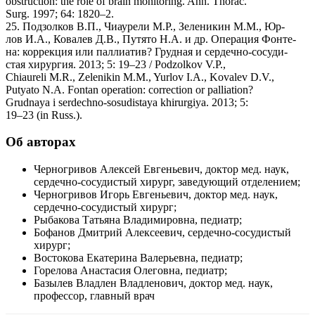
obstruction: the role of brain monitoring. Ann. Thorac.
Surg. 1997; 64: 1820–2.
25. Подзолков В.П., Чиаурели М.Р., Зеленикин М.М., Юр-
лов И.А., Ковалев Д.В., Путято Н.А. и др. Операция Фонте-
на: коррекция или паллиатив? Грудная и сердечно-сосуди-
стая хирургия. 2013; 5: 19–23 / Podzolkov V.P.,
Chiaureli M.R., Zelenikin M.M., Yurlov I.A., Kovalev D.V.,
Putyato N.A. Fontan operation: correction or palliation?
Grudnaya i serdechno-sosudistaya khirurgiya. 2013; 5:
19–23 (in Russ.).
Об авторах
Черногривов Алексей Евгеньевич, доктор мед. наук,
сердечно-сосудистый хирург, заведующий отделением;
Черногривов Игорь Евгеньевич, доктор мед. наук,
сердечно-сосудистый хирург;
Рыбакова Татьяна Владимировна, педиатр;
Бофанов Дмитрий Алексеевич, сердечно-сосудистый
хирург;
Востокова Екатерина Валерьевна, педиатр;
Горелова Анастасия Олеговна, педиатр;
Базылев Владлен Владленович, доктор мед. наук,
профессор, главный врач