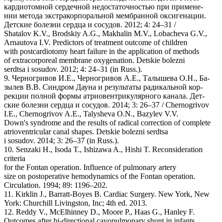
кардиотомной сердечной недостаточностью при примене-
нии метода экстракорпоральной мембранной оксигенации.
Детские болезни сердца и сосудов. 2012; 4: 24–31 /
Shatalov K.V., Brodskiy A.G., Makhalin M.V., Lobacheva G.V.,
Arnautova I.V. Predictors of treatment outcome of children
with postcardiotomy heart failure in the application of methods
of extracorporeal membrane oxygenation. Detskie bolezni
serdtsa i sosudov. 2012; 4: 24–31 (in Russ.).
9. Черногривов И.Е., Черногривов А.Е., Талышева О.Н., Ба-
зылев В.В. Синдром Дауна и результаты радикальной кор-
рекции полной формы атриовентрикулярного канала. Дет-
ские болезни сердца и сосудов. 2014; 3: 26–37 / Chernogrivov
I.E., Chernogrivov A.E., Talysheva O.N., Bazylev V.V.
Down's syndrome and the results of radical correction of complete
atrioventricular canal shapes. Detskie bolezni serdtsa
i sosudov. 2014; 3: 26–37 (in Russ.).
10. Senzaki H., Isoda T., Ishizawa A., Hishi T. Reconsideration
criteria
for the Fontan operation. Influence of pulmonary artery
size on postoperative hemodynamics of the Fontan operation.
Circulation. 1994; 89: 1196–202.
11. Kirklin J., Barratt-Boyes B. Cardiac Surgery. New York, New
York: Churchill Livingston, Inc; 4th ed. 2013.
12. Reddy V., McElhinney D., Moore P., Haas G., Hanley F.
Outcomes after bi-directional cavopulmonary shunt in infants