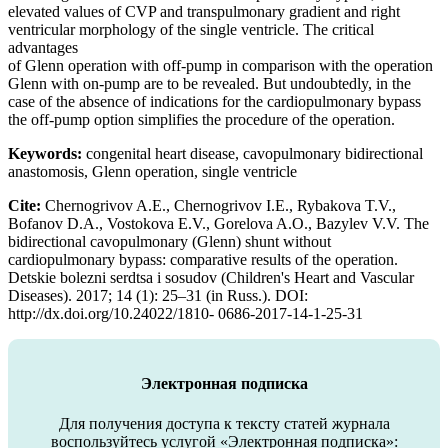
elevated values of CVP and transpulmonary gradient and right
ventricular morphology of the single ventricle. The critical
advantages
of Glenn operation with off-pump in comparison with the operation
Glenn with on-pump are to be revealed. But undoubtedly, in the
case of the absence of indications for the cardiopulmonary bypass
the off-pump option simplifies the procedure of the operation.
Keywords:
congenital heart disease, cavopulmonary bidirectional
anastomosis, Glenn operation, single ventricle
Cite:
Chernogrivov A.E., Chernogrivov I.E., Rybakova T.V.,
Bofanov D.A., Vostokova E.V., Gorelova A.O., Bazylev V.V. The
bidirectional cavopulmonary (Glenn) shunt without
cardiopulmonary bypass: сomparative results of the operation.
Detskie bolezni serdtsa i sosudov (Children's Heart and Vascular
Diseases). 2017; 14 (1): 25–31 (in Russ.). DOI:
http://dx.doi.org/10.24022/1810- 0686-2017-14-1-25-31
Электронная подписка
Для получения доступа к тексту статей журнала
воспользуйтесь услугой «Электронная подписка»: