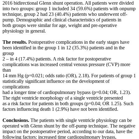
2016 bidirectional Glenn shunt operation. All patients were divided
into two groups: group 1 included 34 (59.6%) patients with onpump
technique, group 2 had 23 (40.4%) patients who underwent off-
pump. Demographic and clinical characteristics of patients in
both groups were similar for age, weight and pre-operative
physiology in general.
The results.
Postoperative complications in the early stages have
been identified in the group 1 in 12 (35.3%) patients and in the
group
2 – in 4 (17.4%) patients. A risk factor for postoperative
complications was increased central venous pressure (CVP) more
than
14 mm Hg (p=0.021; odds ratio (OR), 2.18). For patients of group 1
statistically significant influence on the development of
complications
had a longer time of cardiopulmonary bypass (p=0.04; OR, 1.23).
The right ventricle morphology of a single ventricle presented
as a risk factor for patients in both groups (p=0.04; OR 1.25). Such
factors influencing death 1 (2.9%) have not been identified.
Conclusions.
The patients with single ventricle physiology can be
operated with Glenn shunt by the off-pump technique. The negative
impact on the postoperative period, according to our data, have the
following factors: increased time cardiopulmonary bypass,