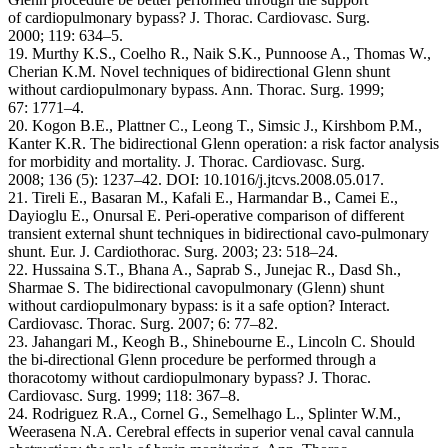
of cardiopulmonary bypass? J. Thorac. Cardiovasc. Surg.
2000; 119: 634–5.
19. Murthy K.S., Coelho R., Naik S.K., Punnoose A., Thomas W.,
Cherian K.M. Novel techniques of bidirectional Glenn shunt
without cardiopulmonary bypass. Ann. Thorac. Surg. 1999;
67: 1771–4.
20. Kogon B.E., Plattner C., Leong T., Simsic J., Kirshbom P.M.,
Kanter K.R. The bidirectional Glenn operation: a risk factor analysis
for morbidity and mortality. J. Thorac. Cardiovasc. Surg.
2008; 136 (5): 1237–42. DOI: 10.1016/j.jtcvs.2008.05.017.
21. Tireli E., Basaran M., Kafali E., Harmandar B., Camei E.,
Dayioglu E., Onursal E. Peri-operative comparison of different
transient external shunt techniques in bidirectional cavo-pulmonary
shunt. Eur. J. Cardiothorac. Surg. 2003; 23: 518–24.
22. Hussaina S.T., Bhana A., Saprab S., Junejac R., Dasd Sh.,
Sharmae S. The bidirectional cavopulmonary (Glenn) shunt
without cardiopulmonary bypass: is it a safe option? Interact.
Cardiovasc. Thorac. Surg. 2007; 6: 77–82.
23. Jahangari M., Keogh B., Shinebourne E., Lincoln C. Should
the bi-directional Glenn procedure be performed through a
thoracotomy without cardiopulmonary bypass? J. Thorac.
Cardiovasc. Surg. 1999; 118: 367–8.
24. Rodriguez R.A., Cornel G., Semelhago L., Splinter W.M.,
Weerasena N.A. Cerebral effects in superior venal caval cannula