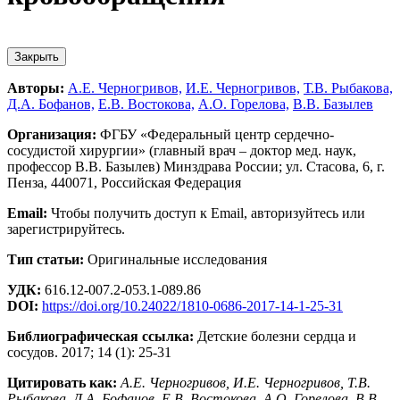
Закрыть
Авторы:
А.Е. Черногривов,
И.Е. Черногривов,
Т.В. Рыбакова,
Д.А. Бофанов,
Е.В. Востокова,
А.О. Горелова,
В.В. Базылев
Организация:
ФГБУ «Федеральный центр сердечно-
сосудистой хирургии» (главный врач – доктор мед. наук,
профессор В.В. Базылев) Минздрава России; ул. Стасова, 6, г.
Пенза, 440071, Российская Федерация
Email:
Чтобы получить доступ к Email, авторизуйтесь или
зарегистрируйтесь.
Тип статьи:
Оригинальные исследования
УДК:
616.12-007.2-053.1-089.86
DOI:
https://doi.org/10.24022/1810-0686-2017-14-1-25-31
Библиографическая ссылка:
Детские болезни сердца и
сосудов. 2017; 14 (1): 25-31
Цитировать как:
А.Е. Черногривов, И.Е. Черногривов, Т.В.
Рыбакова, Д.А. Бофанов, Е.В. Востокова, А.О. Горелова, В.В.