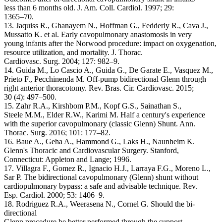
less than 6 months old. J. Am. Coll. Cardiol. 1997; 29:
1365–70.
13. Jaquiss R., Ghanayem N., Hoffman G., Fedderly R., Cava J.,
Mussatto K. et al. Early cavopulmonary anastomosis in very
young infants after the Norwood procedure: impact on oxygenation,
resource utilization, and mortality. J. Thorac.
Cardiovasc. Surg. 2004; 127: 982–9.
14. Guida M., Lo Cascio A., Guida G., De Garate E., Vasquez M.,
Prieto F., Pecchinenda M. Off-pump bidirectional Glenn through
right anterior thoracotomy. Rev. Bras. Cir. Cardiovasc. 2015;
30 (4): 497–500.
15. Zahr R.A., Kirshbom P.M., Kopf G.S., Sainathan S.,
Steele M.M., Elder R.W., Karimi M. Half a century's experience
with the superior cavopulmonary (classic Glenn) Shunt. Ann.
Thorac. Surg. 2016; 101: 177–82.
16. Baue A., Geha A., Hammond G., Laks H., Naunheim K.
Glenn's Thoracic and Cardiovascular Surgery. Stanford,
Connecticut: Appleton and Lange; 1996.
17. Villagra F., Gomez R., Ignacio H.J., Larraya F.G., Moreno L.,
Sar P. The bidirectional cavopulmonary (Glenn) shunt without
cardiopulmonary bypass: a safe and advisable technique. Rev.
Esp. Cardiol. 2000; 53: 1406–9.
18. Rodriguez R.А., Weerasena N., Cornel G. Should the bi-
directional
Glenn procedure be better performed through the support