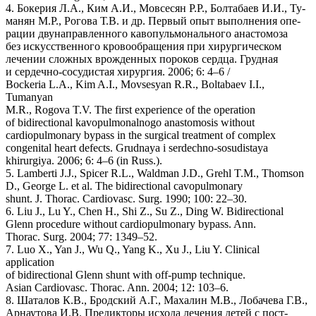
4. Бокерия Л.А., Ким А.И., Мовсесян Р.Р., Болтабаев И.И., Ту-
манян М.Р., Рогова Т.В. и др. Первый опыт выполнения опе-
рации двунаправленного кавопульмонального анастомоза
без искусственного кровообращения при хирургическом
лечении сложных врожденных пороков сердца. Грудная
и сердечно-сосудистая хирургия. 2006; 6: 4–6 /
Bockeria L.A., Kim A.I., Movsesyan R.R., Boltabaev I.I.,
Tumanyan
M.R., Rogova T.V. The first experience of the operation
of bidirectional kavopulmonalnogo anastomosis without
cardiopulmonary bypass in the surgical treatment of complex
congenital heart defects. Grudnaya i serdechno-sosudistaya
khirurgiya. 2006; 6: 4–6 (in Russ.).
5. Lamberti J.J., Spicer R.L., Waldman J.D., Grehl T.M., Thomson
D., George L. et al. The bidirectional cavopulmonary
shunt. J. Thorac. Cardiovasc. Surg. 1990; 100: 22–30.
6. Liu J., Lu Y., Chen H., Shi Z., Su Z., Ding W. Bidirectional
Glenn procedure without cardiopulmonary bypass. Ann.
Thorac. Surg. 2004; 77: 1349–52.
7. Luo X., Yan J., Wu Q., Yang K., Xu J., Liu Y. Clinical
application
of bidirectional Glenn shunt with off-pump technique.
Asian Cardiovasc. Thorac. Ann. 2004; 12: 103–6.
8. Шаталов К.В., Бродский А.Г., Махалин М.В., Лобачева Г.В.,
Арнаутова И.В. Предикторы исхода лечения детей с пост-