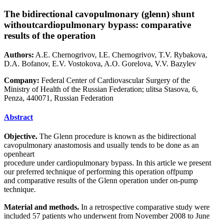
The bidirectional cavopulmonary (glenn) shunt
withoutcardiopulmonary bypass: сomparative
results of the operation
Authors:
A.E. Chernogrivov, I.E. Chernogrivov, T.V. Rybakova,
D.A. Bofanov, E.V. Vostokova, A.O. Gorelova, V.V. Bazylev
Company:
Federal Center of Cardiovascular Surgery of the
Ministry of Health of the Russian Federation; ulitsa Stasova, 6,
Penza, 440071, Russian Federation
Abstract
Objective.
The Glenn procedure is known as the bidirectional
cavopulmonary anastomosis and usually tends to be done as an
openheart
procedure under cardiopulmonary bypass. In this article we present
our preferred technique of performing this operation offpump
and comparative results of the Glenn operation under on-pump
technique.
Material and methods.
In a retrospective comparative study were
included 57 patients who underwent from November 2008 to June