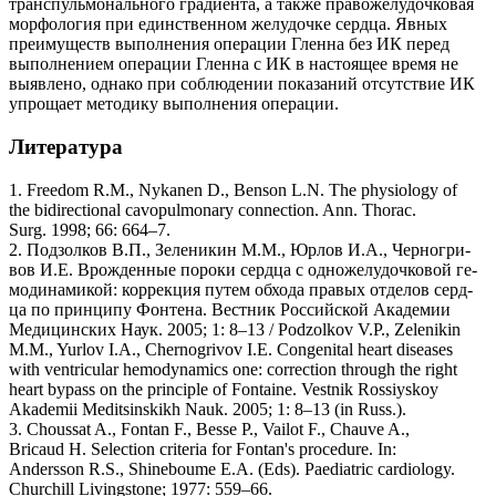
транспульмонального градиента, а также правожелудочковая
морфология при единственном желудочке сердца. Явных
преимуществ выполнения операции Гленна без ИК перед
выполнением операции Гленна с ИК в настоящее время не
выявлено, однако при соблюдении показаний отсутствие ИК
упрощает методику выполнения операции.
Литература
1. Freedom R.M., Nykanen D., Benson L.N. The physiology of
the bidirectional cavopulmonary connection. Ann. Thorac.
Surg. 1998; 66: 664–7.
2. Подзолков В.П., Зеленикин М.М., Юрлов И.А., Черногри-
вов И.Е. Врожденные пороки сердца с одножелудочковой ге-
модинамикой: коррекция путем обхода правых отделов серд-
ца по принципу Фонтена. Вестник Российской Академии
Медицинских Наук. 2005; 1: 8–13 / Podzolkov V.P., Zelenikin
M.M., Yurlov I.A., Chernogrivov I.E. Congenital heart diseases
with ventricular hemodynamics one: correction through the right
heart bypass on the principle of Fontaine. Vestnik Rossiyskoy
Akademii Meditsinskikh Nauk. 2005; 1: 8–13 (in Russ.).
3. Choussat A., Fontan F., Besse P., Vailot F., Chauve A.,
Bricaud H. Selection criteria for Fontan's procedure. In:
Andersson R.S., Shineboume E.A. (Eds). Paediatric cardiology.
Churchill Livingstone; 1977: 559–66.