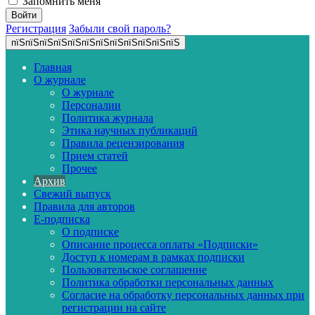
Запомнить меня
Регистрация
Забыли свой пароль?
пїЅпїЅпїЅпїЅпїЅпїЅпїЅпїЅпїЅпїЅпїЅпїЅ
Главная
О журнале
О журнале
Персоналии
Политика журнала
Этика научных публикаций
Правила рецензирования
Прием статей
Прочее
Архив
Свежий выпуск
Правила для авторов
E-подписка
О подписке
Описание процесса оплаты «Подписки»
Доступ к номерам в рамках подписки
Пользовательское соглашение
Политика обработки персональных данных
Согласие на обработку персональных данных при
регистрации на сайте