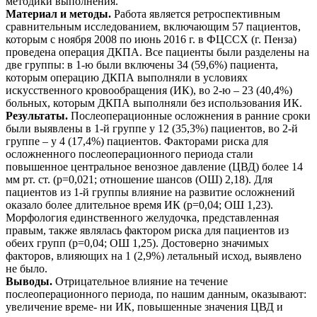
методики выполнения.
Материал и методы.
Работа является ретроспективным
сравнительным исследованием, включающим 57 пациентов,
которым с ноября 2008 по июнь 2016 г. в ФЦССХ (г. Пенза)
проведена операция ДКПА. Все пациенты были разделены на
две группы: в 1-ю были включены 34 (59,6%) пациента,
которым операцию ДКПА выполняли в условиях
искусственного кровообращения (ИК), во 2-ю – 23 (40,4%)
больных, которым ДКПА выполняли без использования ИК.
Результаты.
Послеоперационные осложнения в ранние сроки
были выявлены в 1-й группе у 12 (35,3%) пациентов, во 2-й
группе – у 4 (17,4%) пациентов. Факторами риска для
осложненного послеоперационного периода стали
повышенное центральное венозное давление (ЦВД) более 14
мм рт. ст. (р=0,021; отношение шансов (ОШ) 2,18). Для
пациентов из 1-й группы влияние на развитие осложнений
оказало более длительное время ИК (р=0,04; ОШ 1,23).
Морфология единственного желудочка, представленная
правым, также являлась фактором риска для пациентов из
обеих групп (р=0,04; ОШ 1,25). Достоверно значимых
факторов, влияющих на 1 (2,9%) летальный исход, выявлено
не было.
Выводы.
Отрицательное влияние на течение
послеоперационного периода, по нашим данным, оказывают:
увеличение време- ни ИК, повышенные значения ЦВД и