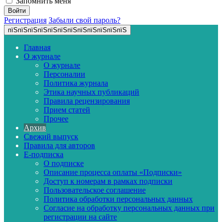
Запомнить меня
Регистрация
Забыли свой пароль?
пїЅпїЅпїЅпїЅпїЅпїЅпїЅпїЅпїЅпїЅпїЅпїЅ
Главная
О журнале
О журнале
Персоналии
Политика журнала
Этика научных публикаций
Правила рецензирования
Прием статей
Прочее
Архив
Свежий выпуск
Правила для авторов
E-подписка
О подписке
Описание процесса оплаты «Подписки»
Доступ к номерам в рамках подписки
Пользовательское соглашение
Политика обработки персональных данных
Согласие на обработку персональных данных при
регистрации на сайте