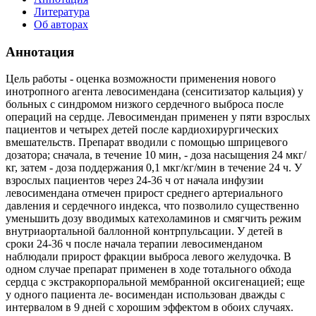
Литература
Об авторах
Аннотация
Цель работы - оценка возможности применения нового
инотропного агента левосимендана (сенситизатор кальция) у
больных с синдромом низкого сердечного выброса после
операций на сердце. Левосимендан применен у пяти взрослых
пациентов и четырех детей после кардиохирургических
вмешательств. Препарат вводили с помощью шприцевого
дозатора; сначала, в течение 10 мин, - доза насыщения 24 мкг/
кг, затем - доза поддержания 0,1 мкг/кг/мин в течение 24 ч. У
взрослых пациентов через 24-36 ч от начала инфузии
левосимендана отмечен прирост среднего артериального
давления и сердечного индекса, что позволило существенно
уменьшить дозу вводимых катехоламинов и смягчить режим
внутриаортальной баллонной контрпульсации. У детей в
сроки 24-36 ч после начала терапии левосименданом
наблюдали прирост фракции выброса левого желудочка. В
одном случае препарат применен в ходе тотального обхода
сердца с экстракорпоральной мембранной оксигенацией; еще
у одного пациента ле- восимендан использован дважды с
интервалом в 9 дней с хорошим эффектом в обоих случаях.