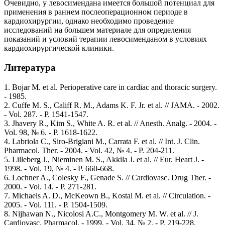
Очевидно, у левосимендана имеется большой потенциал для
применения в раннем послеоперационном периоде в
кардиохирургии, однако необходимо проведение
исследований на большем материале для определения
показаний и условий терапии левосименданом в условиях
кардиохирургической клиники.
Литература
1. Bojar M. et al. Perioperative care in cardiac and thoracic surgery.
- 1985.
2. Cuffe M. S., Califf R. M., Adams K. F. Jr. et al. // JAMA. - 2002.
- Vol. 287. - P. 1541-1547.
3. Jhavery R., Kim S., White A. R. et al. // Anesth. Analg. - 2004. -
Vol. 98, № 6. - P. 1618-1622.
4. Labriola C., Siro-Brigiani M., Carrata F. et al. // Int. J. Clin.
Pharmacol. Ther. - 2004. - Vol. 42, № 4. - P. 204-211.
5. Lilleberg J., Nieminen M. S., Akkila J. et al. // Eur. Heart J. -
1998. - Vol. 19, № 4. - P. 660-668.
6. Lochner A., Colesky F., Genade S. // Cardiovasc. Drug Ther. -
2000. - Vol. 14. - P. 271-281.
7. Michaels A. D., McKeown B., Kostal M. et al. // Circulation. -
2005. - Vol. 111. - P. 1504-1509.
8. Nijhawan N., Nicolosi A.C., Montgomery M. W. et al. // J.
Cardiovasc. Pharmacol. - 1999. - Vol. 34, № 2. - P. 219-228.