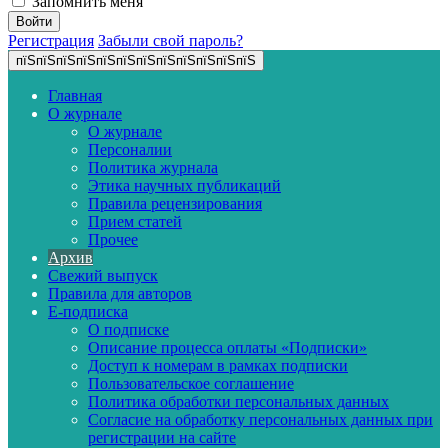
Запомнить меня
Регистрация
Забыли свой пароль?
пїЅпїЅпїЅпїЅпїЅпїЅпїЅпїЅпїЅпїЅпїЅпїЅ
Главная
О журнале
О журнале
Персоналии
Политика журнала
Этика научных публикаций
Правила рецензирования
Прием статей
Прочее
Архив
Свежий выпуск
Правила для авторов
E-подписка
О подписке
Описание процесса оплаты «Подписки»
Доступ к номерам в рамках подписки
Пользовательское соглашение
Политика обработки персональных данных
Согласие на обработку персональных данных при
регистрации на сайте