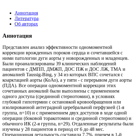
Аннотация
Литература
Об авторах
Аннотация
Представлен анализ эффективности одномоментной
коррекции врожденных пороков сердца и сочетавшейся с
ними патологии дуги аорты у новорожденных и младенцев.
Были проанализированы 39 клинических наблюдений
пациентов с ДМПП, ДМЖП, ДОС ПЖ и ДОС ЛЖ, ТМА и
аномалией Taussig-Bing, у 34 из которых ВПС сочетался с
коарктацией аорты (КоАо), а у пяти - с перерывом дуги аорты
(ПДА). Все операции одномоментной коррекции этих
сочетанных аномалий были выполнены с применением
одного доступа (срединной стернотомии), в условиях
глубокой гипотермии с остановкой кровообращения или
изолированной антеградной церебральной перфузией (1-я
группа, n=10) и с применением двух доступов в ходе одной
операции (боковой торакотомии и срединной стернотомии) и
обычного ИК (2-я группа, n=29). Отдаленные результаты были
изучены у 28 пациентов в период от 6 до 48 мес.
Операционная летальность составила 7,7%, причем в 1-й