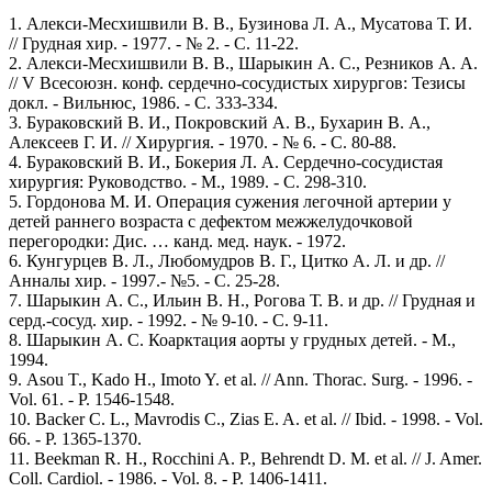
1. Алекси-Месхишвили В. В., Бузинова Л. А., Мусатова Т. И.
// Грудная хир. - 1977. - № 2. - С. 11-22.
2. Алекси-Месхишвили В. В., Шарыкин А. С., Резников А. А.
// V Всесоюзн. конф. сердечно-сосудистых хирургов: Тезисы
докл. - Вильнюс, 1986. - С. 333-334.
3. Бураковский В. И., Покровский А. В., Бухарин В. А.,
Алексеев Г. И. // Хирургия. - 1970. - № 6. - С. 80-88.
4. Бураковский В. И., Бокерия Л. А. Сердечно-сосудистая
хирургия: Руководство. - М., 1989. - С. 298-310.
5. Гордонова М. И. Операция сужения легочной артерии у
детей раннего возраста с дефектом межжелудочковой
перегородки: Дис. … канд. мед. наук. - 1972.
6. Кунгурцев В. Л., Любомудров В. Г., Цитко А. Л. и др. //
Анналы хир. - 1997.- №5. - С. 25-28.
7. Шарыкин А. С., Ильин В. Н., Рогова Т. В. и др. // Грудная и
серд.-сосуд. хир. - 1992. - № 9-10. - С. 9-11.
8. Шарыкин А. С. Коарктация аорты у грудных детей. - М.,
1994.
9. Asou T., Kado H., Imoto Y. et al. // Ann. Thorac. Surg. - 1996. -
Vol. 61. - P. 1546-1548.
10. Backer C. L., Mavrodis C., Zias E. A. et al. // Ibid. - 1998. - Vol.
66. - P. 1365-1370.
11. Beekman R. H., Rocchini A. P., Behrendt D. M. et al. // J. Amer.
Coll. Cardiol. - 1986. - Vol. 8. - P. 1406-1411.