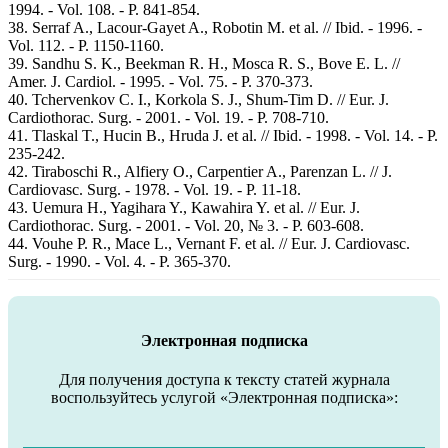
1994. - Vol. 108. - P. 841-854.
38. Serraf A., Lacour-Gayet A., Robotin M. et al. // Ibid. - 1996. -
Vol. 112. - P. 1150-1160.
39. Sandhu S. K., Beekman R. H., Mosca R. S., Bove E. L. //
Amer. J. Cardiol. - 1995. - Vol. 75. - P. 370-373.
40. Tchervenkov C. I., Korkola S. J., Shum-Tim D. // Eur. J.
Cardiothorac. Surg. - 2001. - Vol. 19. - P. 708-710.
41. Tlaskal T., Hucin B., Hruda J. et al. // Ibid. - 1998. - Vol. 14. - P.
235-242.
42. Tiraboschi R., Alfiery O., Carpentier A., Parenzan L. // J.
Cardiovasc. Surg. - 1978. - Vol. 19. - P. 11-18.
43. Uemura H., Yagihara Y., Kawahira Y. et al. // Eur. J.
Cardiothorac. Surg. - 2001. - Vol. 20, № 3. - P. 603-608.
44. Vouhe P. R., Mace L., Vernant F. et al. // Eur. J. Cardiovasc.
Surg. - 1990. - Vol. 4. - P. 365-370.
Электронная подписка
Для получения доступа к тексту статей журнала
воспользуйтесь услугой «Электронная подписка»: