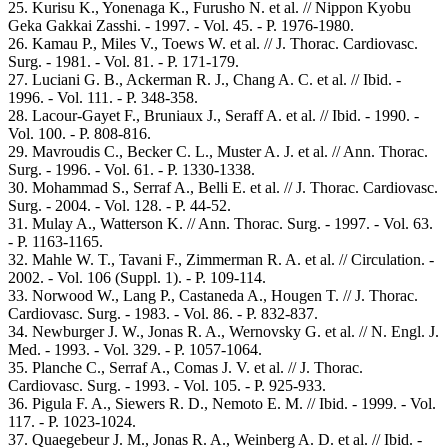
25. Kurisu K., Yonenaga K., Furusho N. et al. // Nippon Kyobu
Geka Gakkai Zasshi. - 1997. - Vol. 45. - P. 1976-1980.
26. Kamau P., Miles V., Toews W. et al. // J. Thorac. Cardiovasc.
Surg. - 1981. - Vol. 81. - P. 171-179.
27. Luciani G. B., Ackerman R. J., Chang A. C. et al. // Ibid. -
1996. - Vol. 111. - P. 348-358.
28. Lacour-Gayet F., Bruniaux J., Seraff A. et al. // Ibid. - 1990. -
Vol. 100. - P. 808-816.
29. Mavroudis C., Becker C. L., Muster A. J. et al. // Ann. Thorac.
Surg. - 1996. - Vol. 61. - P. 1330-1338.
30. Mohammad S., Serraf A., Belli E. et al. // J. Thorac. Cardiovasc.
Surg. - 2004. - Vol. 128. - P. 44-52.
31. Mulay A., Watterson K. // Ann. Thorac. Surg. - 1997. - Vol. 63.
- P. 1163-1165.
32. Mahle W. T., Tavani F., Zimmerman R. A. et al. // Circulation. -
2002. - Vol. 106 (Suppl. 1). - P. 109-114.
33. Norwood W., Lang P., Castaneda A., Hougen T. // J. Thorac.
Cardiovasc. Surg. - 1983. - Vol. 86. - P. 832-837.
34. Newburger J. W., Jonas R. A., Wernovsky G. et al. // N. Engl. J.
Med. - 1993. - Vol. 329. - P. 1057-1064.
35. Planche C., Serraf A., Comas J. V. et al. // J. Thorac.
Cardiovasc. Surg. - 1993. - Vol. 105. - P. 925-933.
36. Pigula F. A., Siewers R. D., Nemoto E. M. // Ibid. - 1999. - Vol.
117. - P. 1023-1024.
37. Quaegebeur J. M., Jonas R. A., Weinberg A. D. et al. // Ibid. -