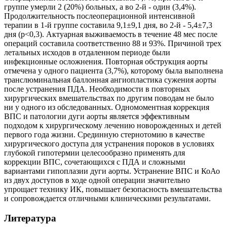
группе умерли 2 (20%) больных, а во 2-й - один (3,4%).
Продолжительность послеоперационной интенсивной
терапии в 1-й группе составила 9,1±9,1 дня, во 2-й - 5,4±7,3
дня (p<0,3). Актуарная выживаемость в течение 48 мес после
операций составила соответственно 88 и 93%. Причиной трех
летальных исходов в отдаленном периоде были
инфекционные осложнения. Повторная обструкция аорты
отмечена у одного пациента (3,7%), которому была выполнена
транслюминальная баллонная ангиопластика сужения аорты
после устранения ПДА. Необходимости в повторных
хирургических вмешательствах по другим поводам не было
ни у одного из обследованных. Одномоментная коррекция
ВПС и патологии дуги аорты является эффективным
подходом к хирургическому лечению новорожденных и детей
первого года жизни. Срединную стернотомию в качестве
хирургического доступа для устранения пороков в условиях
глубокой гипотермии целесообразно применять для
коррекции ВПС, сочетающихся с ПДА и сложными
вариантами гипоплазии дуги аорты. Устранение ВПС и КоАо
из двух доступов в ходе одной операции значительно
упрощает технику ИК, повышает безопасность вмешательства
и сопровождается отличными клиническими результатами.
Литература