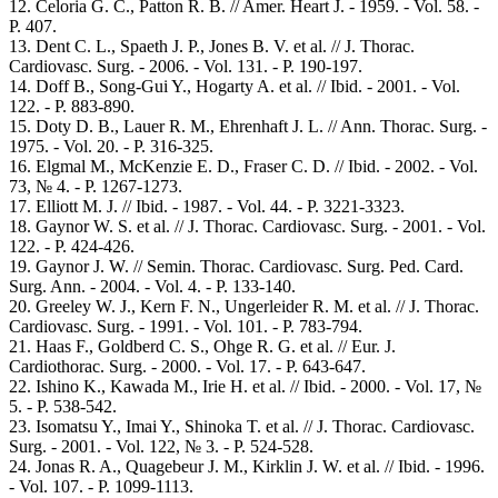
12. Celoria G. C., Patton R. B. // Amer. Heart J. - 1959. - Vol. 58. -
P. 407.
13. Dent C. L., Spaeth J. P., Jones B. V. et al. // J. Thorac.
Cardiovasc. Surg. - 2006. - Vol. 131. - P. 190-197.
14. Doff B., Song-Gui Y., Hogarty A. et al. // Ibid. - 2001. - Vol.
122. - P. 883-890.
15. Doty D. B., Lauer R. M., Ehrenhaft J. L. // Ann. Thorac. Surg. -
1975. - Vol. 20. - P. 316-325.
16. Elgmal M., McKenzie E. D., Fraser C. D. // Ibid. - 2002. - Vol.
73, № 4. - P. 1267-1273.
17. Elliott M. J. // Ibid. - 1987. - Vol. 44. - P. 3221-3323.
18. Gaynor W. S. et al. // J. Thorac. Cardiovasc. Surg. - 2001. - Vol.
122. - P. 424-426.
19. Gaynor J. W. // Semin. Thorac. Cardiovasc. Surg. Ped. Card.
Surg. Ann. - 2004. - Vol. 4. - P. 133-140.
20. Greeley W. J., Kern F. N., Ungerleider R. M. et al. // J. Thorac.
Cardiovasc. Surg. - 1991. - Vol. 101. - P. 783-794.
21. Haas F., Goldberd C. S., Ohge R. G. et al. // Eur. J.
Cardiothorac. Surg. - 2000. - Vol. 17. - P. 643-647.
22. Ishino K., Kawada M., Irie H. et al. // Ibid. - 2000. - Vol. 17, №
5. - P. 538-542.
23. Isomatsu Y., Imai Y., Shinoka T. et al. // J. Thorac. Cardiovasc.
Surg. - 2001. - Vol. 122, № 3. - P. 524-528.
24. Jonas R. A., Quagebeur J. M., Kirklin J. W. et al. // Ibid. - 1996.
- Vol. 107. - P. 1099-1113.