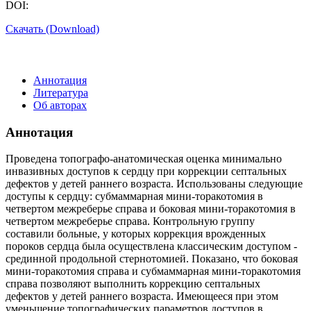
DOI:
Скачать (Download)
Аннотация
Литература
Об авторах
Аннотация
Проведена топографо-анатомическая оценка минимально
инвазивных доступов к сердцу при коррекции септальных
дефектов у детей раннего возраста. Использованы следующие
доступы к сердцу: субмаммарная мини-торакотомия в
четвертом межреберье справа и боковая мини-торакотомия в
четвертом межреберье справа. Контрольную группу
составили больные, у которых коррекция врожденных
пороков сердца была осуществлена классическим доступом -
срединной продольной стернотомией. Показано, что боковая
мини-торакотомия справа и субмаммарная мини-торакотомия
справа позволяют выполнить коррекцию септальных
дефектов у детей раннего возраста. Имеющееся при этом
уменьшение топографических параметров доступов в