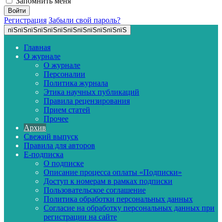
Запомнить меня
Регистрация
Забыли свой пароль?
пїЅпїЅпїЅпїЅпїЅпїЅпїЅпїЅпїЅпїЅпїЅпїЅ
Главная
О журнале
О журнале
Персоналии
Политика журнала
Этика научных публикаций
Правила рецензирования
Прием статей
Прочее
Архив
Свежий выпуск
Правила для авторов
E-подписка
О подписке
Описание процесса оплаты «Подписки»
Доступ к номерам в рамках подписки
Пользовательское соглашение
Политика обработки персональных данных
Согласие на обработку персональных данных при
регистрации на сайте