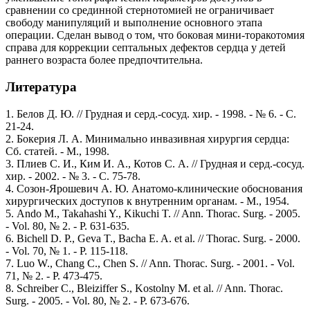
сравнении со срединной стернотомией не ограничивает
свободу манипуляций и выполнение основного этапа
операции. Сделан вывод о том, что боковая мини-торакотомия
справа для коррекции септальных дефектов сердца у детей
раннего возраста более предпочтительна.
Литература
1. Белов Д. Ю. // Грудная и серд.-сосуд. хир. - 1998. - № 6. - С.
21-24.
2. Бокерия Л. А. Минимально инвазивная хирургия сердца:
Сб. статей. - М., 1998.
3. Плиев С. И., Ким И. А., Котов С. А. // Грудная и серд.-сосуд.
хир. - 2002. - № 3. - С. 75-78.
4. Созон-Ярошевич А. Ю. Анатомо-клинические обоснования
хирургических доступов к внутренним органам. - М., 1954.
5. Ando M., Takahashi Y., Kikuchi T. // Ann. Thorac. Surg. - 2005.
- Vol. 80, № 2. - P. 631-635.
6. Bichell D. P., Geva T., Bacha E. A. et al. // Thorac. Surg. - 2000.
- Vol. 70, № 1. - P. 115-118.
7. Luo W., Chang C., Chen S. // Ann. Thorac. Surg. - 2001. - Vol.
71, № 2. - P. 473-475.
8. Schreiber C., Bleiziffer S., Kostolny M. et al. // Ann. Thorac.
Surg. - 2005. - Vol. 80, № 2. - P. 673-676.