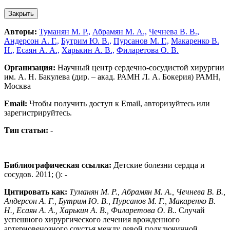
Закрыть
Авторы:
Туманян М. Р.,
Абрамян М. А.,
Чечнева В. В.,
Андерсон А. Г.,
Бутрим Ю. В.,
Пурсанов М. Г.,
Макаренко В.
Н.,
Есаян А. А.,
Харькин А. В.,
Филаретова О. В.
Организация:
Научный центр сердечно-сосудистой хирургии
им. А. Н. Бакулева (дир. – акад. РАМН Л. А. Бокерия) РАМН,
Москва
Email:
Чтобы получить доступ к Email, авторизуйтесь или
зарегистрируйтесь.
Тип статьи:
-
Библиографическая ссылка:
Детские болезни сердца и
сосудов. 2011; (): -
Цитировать как:
Туманян М. Р., Абрамян М. А., Чечнева В. В.,
Андерсон А. Г., Бутрим Ю. В., Пурсанов М. Г., Макаренко В.
Н., Есаян А. А., Харькин А. В., Филаретова О. В..
Случай
успешного хирургического лечения врожденного
артериовенозного соустья между левой подключичной