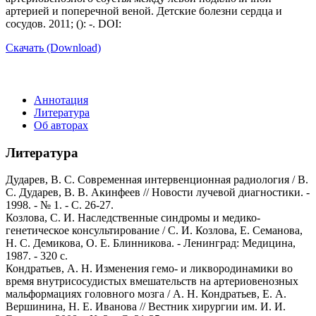
артерией и поперечной веной. Детские болезни сердца и
сосудов. 2011; (): -. DOI:
Скачать (Download)
Аннотация
Литература
Об авторах
Литература
Дударев, В. С. Современная интервенционная радиология / В.
С. Дударев, В. В. Акинфеев // Новости лучевой диагностики. -
1998. - № 1. - С. 26-27.
Козлова, С. И. Наследственные синдромы и медико-
генетическое консультирование / С. И. Козлова, Е. Семанова,
Н. С. Демикова, О. Е. Блинникова. - Ленинград: Медицина,
1987. - 320 с.
Кондратьев, А. Н. Изменения гемо- и ликвородинамики во
время внутрисосудистых вмешательств на артериовенозных
мальформациях головного мозга / А. Н. Кондратьев, Е. А.
Вершинина, Н. Е. Иванова // Вестник хирургии им. И. И.