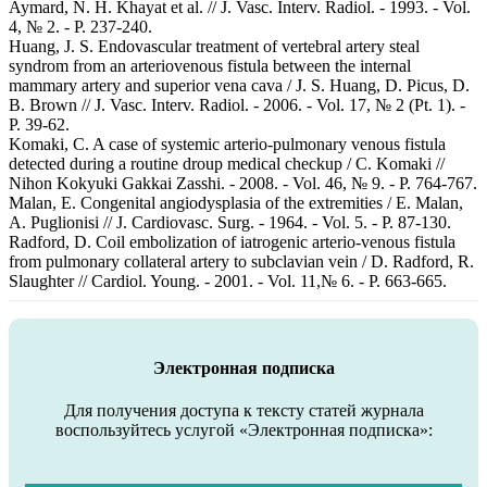
Aymard, N. H. Khayat et al. // J. Vasc. Interv. Radiol. - 1993. - Vol.
4, № 2. - P. 237-240.
Huang, J. S. Endovascular treatment of vertebral artery steal
syndrom from an arteriovenous fistula between the internal
mammary artery and superior vena cava / J. S. Huang, D. Picus, D.
B. Brown // J. Vasc. Interv. Radiol. - 2006. - Vol. 17, № 2 (Pt. 1). -
P. 39-62.
Komaki, C. A case of systemic arterio-pulmonary venous fistula
detected during a routine droup medical checkup / C. Komaki //
Nihon Kokyuki Gakkai Zasshi. - 2008. - Vol. 46, № 9. - P. 764-767.
Malan, E. Congenital angiodysplasia of the extremities / E. Malan,
A. Puglionisi // J. Cardiovasc. Surg. - 1964. - Vol. 5. - P. 87-130.
Radford, D. Coil embolization of iatrogenic arterio-venous fistula
from pulmonary collateral artery to subclavian vein / D. Radford, R.
Slaughter // Cardiol. Young. - 2001. - Vol. 11,№ 6. - P. 663-665.
Электронная подписка
Для получения доступа к тексту статей журнала
воспользуйтесь услугой «Электронная подписка»: