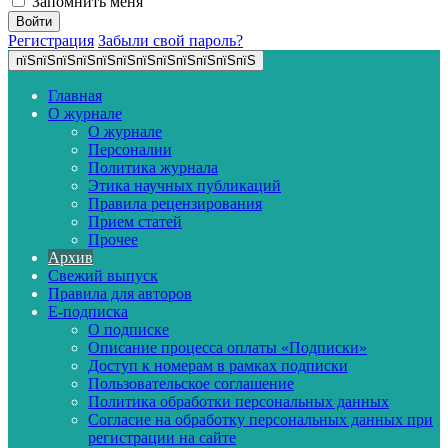
Запомнить меня
Регистрация
Забыли свой пароль?
пїЅпїЅпїЅпїЅпїЅпїЅпїЅпїЅпїЅпїЅпїЅпїЅ
Главная
О журнале
О журнале
Персоналии
Политика журнала
Этика научных публикаций
Правила рецензирования
Прием статей
Прочее
Архив
Свежий выпуск
Правила для авторов
E-подписка
О подписке
Описание процесса оплаты «Подписки»
Доступ к номерам в рамках подписки
Пользовательское соглашение
Политика обработки персональных данных
Согласие на обработку персональных данных при
регистрации на сайте