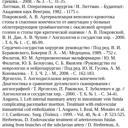
Грекова. - 2008. - № 3. - С. 31-35.
Литтман, И. Оперативная хирургия / И. Литтман. - Будапешт:
Академия наук Венгрии, 1982. - 1175 с.
Покровский, А. В. Артериализация венозного кровотока
стопы в спасении конечности от ампутации у больных
облитерирующим тромбангиитом с окклюзией артерий
голени и стопы при критической ишемии / А. В. Покровский,
В. Н. Дан, А. В. Чупин // Ангиология и сосудистая хир. - 2000.
- Т. 6, № 1. - С. 86-99.
Сердечно-сосудистая хирургия: руководство / Под ред. В. И.
Бураковского, Бокерия Л. А. - М.: Медицина, 1989. - 752 с.
Филатов, Ю. М. Артериовенозные мальформации / Ю. М.
Филатов, Ю. Б. Белоусова, С. Б. Яковлев //Руководство по
неврологии и нейрохирургии / Под ред. Ю. И. Гусева, А. М.
Коновалова. - Т. 3, Ч. 2. - М., 2008. - С. 162-183.
Яргиелло, Т. Ангиодисплазии верхних конечностей.
Диагностика и сравнение дуплексного сканирования с
ангиографией / Т. Яргиелло, П. Раковски, Т. Зубилевич и др. //
Ангиология и сосудистая хир. - 2000. - Т. 6, № 1. - С. 34-41.
Anguera, I. Left internal mammary artery to innominate vein fistula
complicating pacemarker insertion. Treatmant with endovscular
transarterial coil embolization / I. Anguera, I. Real, M. Morales et al.
// J. Cardiovasc. Surg. (Torino). - 1999. - Vol. 40, № 4. - P. 523-525.
Herbreteau, D. Endovascular treatment of arteriovenous fstulas
arising from branches of the subclavian artery / D. Herbreteau, A.