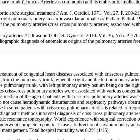
y trunk (Truncus Arteriosus communis) and its embryonic implications.
rtic arch: surgical treatment // Am. J. Cardiol. 1971. Vol. 27. P. 200-21
right pulmonary artery in cardiovascular anomalies // Pediatr. Pathol. 
he pulmonary arteries (criss-cross pulmonary arteries) associated with 
nary arteries // Ultrasound Obstet. Gynecol. 2010. Vol. 36, № 6. P. 776
iographic diagnosis of anomalous origins of the pulmonary arteries fro
eatment of congenital heart diseases associated with crisscross pulmonar
 from the pulmonary trunk, when the right and the left pulmonary arteri
f the pulmonary trunk, with left pulmonary artery ostium being on the ri
ases criss-cross pulmonary arteries were associated with various congeni
he median of the age of patients with crisscross pulmonary arteries was 
o not cause hemodynamic disturbances and respiratory pathways obstruct
 in some patients with crisscross pulmonary arteries is related to freq
iagnostic methods intravital diagnosis of criss-cross pulmonary arteries 
ic resonance tomography. World experience with surgical correction of
s underwent complete repair, in 1 case a bidirectional cavapulmonary an
al management. Total hospital mortality was 6.2% (1/16).