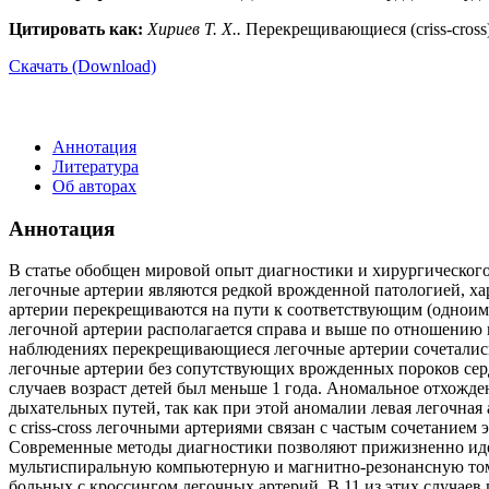
Цитировать как:
Хириев Т. Х..
Перекрещивающиеся (сriss-сross) 
Скачать (Download)
Аннотация
Литература
Об авторах
Аннотация
В статье обобщен мировой опыт диагностики и хирургического 
легочные артерии являются редкой врожденной патологией, ха
артерии перекрещиваются на пути к соответствующим (одноимен
легочной артерии располагается справа и выше по отношению к
наблюдениях перекрещивающиеся легочные артерии сочетались
легочные артерии без сопутствующих врожденных пороков сердц
случаев возраст детей был меньше 1 года. Аномальное отхож
дыхательных путей, так как при этой аномалии левая легочная
с criss-cross легочными артериями связан с частым сочетани
Современные методы диагностики позволяют прижизненно иден
мультиспиральную компьютерную и магнитно-резонансную том
больных с кроссингом легочных артерий. В 11 из этих случае