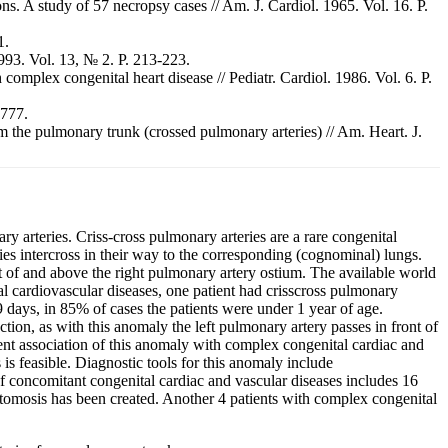
 A study of 57 necropsy cases // Am. J. Cardiol. 1965. Vol. 16. P.
1.
1993. Vol. 13, № 2. P. 213-223.
complex congenital heart disease // Pediatr. Cardiol. 1986. Vol. 6. P.
-777.
m the pulmonary trunk (crossed pulmonary arteries) // Am. Heart. J.
y arteries. Criss-cross pulmonary arteries are a rare congenital
es intercross in their way to the corresponding (cognominal) lungs.
ght of and above the right pulmonary artery ostium. The available world
tal cardiovascular diseases, one patient had crisscross pulmonary
9 days, in 85% of cases the patients were under 1 year of age.
ion, as with this anomaly the left pulmonary artery passes in front of
uent association of this anomaly with complex congenital cardiac and
is feasible. Diagnostic tools for this anomaly include
 concomitant congenital cardiac and vascular diseases includes 16
astomosis has been created. Another 4 patients with complex congenital