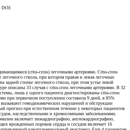
. DOI:
ающимися (сriss-сross) легочными артериями. Сriss-cross
легочного ствола, при котором правая и левая легочные
 задней стенке легочного ствола, при этом устье левой
е описаны 33 случая с criss-cross легочными артериями. В 32
емы, лишь у одного пациента диагностированы criss-cross
ями при первичном поступлении составила 9 дней, в 85%
не вызывают гемодинамических нарушений и обструкции
ный прогноз при естественном течении у некоторых пациентов
сосудов, наследственными и хромосомными заболеваниями.
омалии включает эхокардиографию, ангиокардиографию,
их врожденных пороков сердца и сосудов включает 16
вунаправленный кавапульмональный анастомоз. Еще 4 пациентам