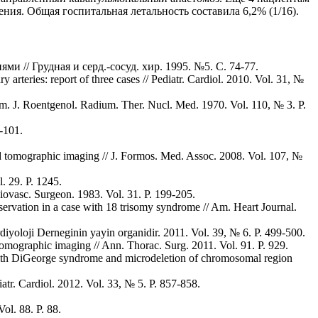
я. Общая госпитальная летальность составила 6,2% (1/16).
и // Грудная и серд.-сосуд. хир. 1995. №5. С. 74-77.
rteries: report of three cases // Pediatr. Cardiol. 2010. Vol. 31, №
 Am. J. Roentgenol. Radium. Ther. Nucl. Med. 1970. Vol. 110, № 3. P.
5-101.
ted tomographic imaging // J. Formos. Med. Assoc. 2008. Vol. 107, №
. 29. P. 1245.
diovasc. Surgeon. 1983. Vol. 31. P. 199-205.
ervation in a case with 18 trisomy syndrome // Am. Heart Journal.
rdiyoloji Derneginin yayin organidir. 2011. Vol. 39, № 6. P. 499-500.
omographic imaging // Ann. Thorac. Surg. 2011. Vol. 91. P. 929.
es with DiGeorge syndrome and microdeletion of chromosomal region
atr. Cardiol. 2012. Vol. 33, № 5. P. 857-858.
ol. 88. P. 88.