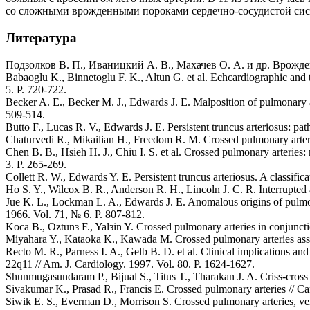
со сложными врожденными пороками сердечно-сосудистой систе
Литература
Подзолков В. П., Иваницкий А. В., Махачев О. А. и др. Врожден
Babaoglu K., Binnetoglu F. K., Altun G. et al. Echcardiographic and t
5. P. 720-722.
Becker A. E., Becker M. J., Edwards J. E. Malposition of pulmonary ar
509-514.
Butto F., Lucas R. V., Edwards J. E. Persistent truncus arteriosus: pat
Chaturvedi R., Mikailian H., Freedom R. M. Crossed pulmonary arteries
Chen B. B., Hsieh H. J., Chiu I. S. et al. Crossed pulmonary arterie
3. P. 265-269.
Collett R. W., Edwards Y. E. Persistent truncus arteriosus. A classifi
Ho S. Y., Wilcox B. R., Anderson R. H., Lincoln J. C. R. Interrupted a
Jue K. L., Lockman L. A., Edwards J. E. Anomalous origins of pulmon
1966. Vol. 71, № 6. P. 807-812.
Koca B., Oztunз F., Yalзin Y. Crossed pulmonary arteries in conjunctio
Miyahara Y., Kataoka K., Kawada M. Crossed pulmonary arteries assoc
Recto M. R., Parness I. A., Gelb B. D. et al. Clinical implications 
22q11 // Am. J. Cardiology. 1997. Vol. 80. P. 1624-1627.
Shunmugasundaram P., Bijual S., Titus T., Tharakan J. A. Criss-cross 
Sivakumar K., Prasad R., Francis E. Crossed pulmonary arteries // Ca
Siwik E. S., Everman D., Morrison S. Crossed pulmonary arteries, vent