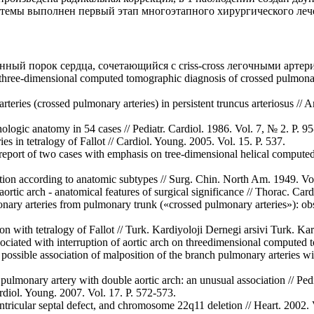
мы выполнен первый этап многоэтапного хирургического лечени
ный порок сердца, сочетающийся с criss-cross легочными артериям
hree-dimensional computed tomographic diagnosis of crossed pulmonary a
teries (crossed pulmonary arteries) in persistent truncus arteriosus //
hologic anatomy in 54 cases // Pediatr. Cardiol. 1986. Vol. 7, № 2. P. 9
 in tetralogy of Fallot // Cardiol. Young. 2005. Vol. 15. P. 537.
s: report of two cases with emphasis on tree-dimensional helical compu
cation according to anatomic subtypes // Surg. Chin. North Am. 1949. Vol
ortic arch - anatomical features of surgical significance // Thorac. Car
ary arteries from pulmonary trunk («crossed pulmonary arteries»): obs
n with tetralogy of Fallot // Turk. Kardiyoloji Dernegi arsivi Turk. Ka
iated with interruption of aortic arch on threedimensional computed t
and possible association of malposition of the branch pulmonary arteri
pulmonary artery with double aortic arch: an unusual association // Pedi
rdiol. Young. 2007. Vol. 17. P. 572-573.
ricular septal defect, and chromosome 22q11 deletion // Heart. 2002. V