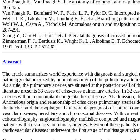
Van Praagh R., Van Praagh S. The anatomy of common aortic- pulmonar
406-425.
Van Praagh R., Bernhard W. F., Parisi L. F., Fyler D. C. Interrupted ao
Wells T. R., Takahashi M., Landing B. H. et al. Branching patterns of 
Wolf W. J., Casta A., Nichols M. Anomalous origin and malposition of t
287-291.
Xiong Y., Gan H. J., Liu T. et al. Prenatal diagnosis of crossed pulmo
Zimmerman F. J., Berdusis K., Wright K. L., Alboliras E. T. Echocard
1997. Vol. 133. P. 257-262.
Abstract
The article summarizes world experience with diagnosis and surgical tr
pathology characterized by anomalous origin of the pulmonary arteries
As a rule, the pulmonary arteries are situated at the posterior wall o
literature presents 33 cases of criss-cross pulmonary arteries. In 32 c
arteries without concomitant congenital heart disease. At admission, t
Anomalous origin and relationship of criss-cross pulmonary arteries d
the trachea and the esophagus. Unfavorable prognosis of natural course
vascular diseases, hereditary and chromosomal diseases. With current d
echocardiography, angiocardiography, multislice computed and magnet
patients with criss-cross pulmonary arteries. Eleven of these patient
cardiovascular diseases underwent the first stage of multistage surgic