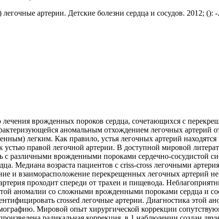
легочные артерии. Детские болезни сердца и сосудов. 2012; (): -
лечения врожденных пороков сердца, сочетающихся с перекрещив
рактеризующейся аномальным отхождением легочных артерий от 
ным) легким. Как правило, устья легочных артерий находятся на
 устью правой легочной артерии. В доступной мировой литератур
 с различными врожденными пороками сердечно-сосудистой сист
а. Медиана возраста пациентов с criss-cross легочными артери
дение и взаиморасположение перекрещенных легочных артерий 
 артерия проходит спереди от трахеи и пищевода. Неблагоприят
ем этой аномалии со сложными врожденными пороками сердца и 
тифицировать crossed легочные артерии. Диагностика этой ан
ографию. Мировой опыт хирургической коррекции сопутствующ
в произведена радикальная коррекция, в 1 наблюдении создан д