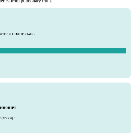
rteries from pulmonary trunk
онная подписка»:
тинович
офессор