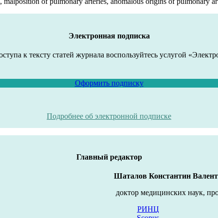
s, malposition of pulmonary arteries, anomalous origins of pulmonary a
Электронная подписка
оступа к тексту статей журнала воспользуйтесь услугой «Электр
Оформить подписку
Подробнее об электронной подписке
Главный редактор
Шаталов Константин Вален
доктор медицинских наук, пр
РИНЦ
Scopus