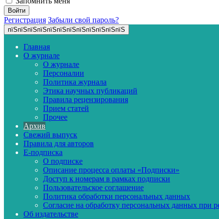
Запомнить меня
Регистрация
Забыли свой пароль?
пїЅпїЅпїЅпїЅпїЅпїЅпїЅпїЅпїЅпїЅпїЅпїЅ
Главная
О журнале
О журнале
Персоналии
Политика журнала
Этика научных публикаций
Правила рецензирования
Прием статей
Прочее
Архив
Свежий выпуск
Правила для авторов
E-подписка
О подписке
Описание процесса оплаты «Подписки»
Доступ к номерам в рамках подписки
Пользовательское соглашение
Политика обработки персональных данных
Согласие на обработку персональных данных при р
Об издательстве