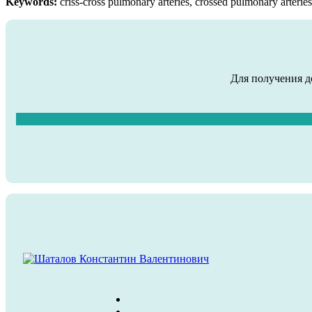
Keywords:
criss-cross pulmonary arteries, crossed pulmonary arterie
Для получения д