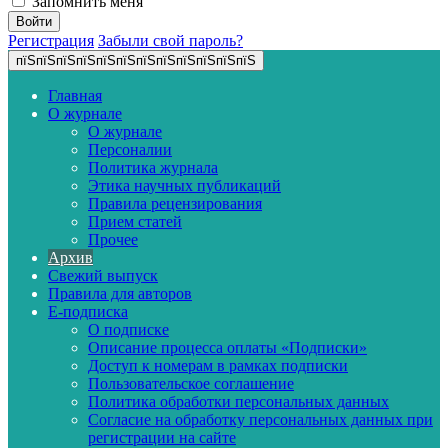
Запомнить меня
Регистрация
Забыли свой пароль?
пїЅпїЅпїЅпїЅпїЅпїЅпїЅпїЅпїЅпїЅпїЅпїЅ
Главная
О журнале
О журнале
Персоналии
Политика журнала
Этика научных публикаций
Правила рецензирования
Прием статей
Прочее
Архив
Свежий выпуск
Правила для авторов
E-подписка
О подписке
Описание процесса оплаты «Подписки»
Доступ к номерам в рамках подписки
Пользовательское соглашение
Политика обработки персональных данных
Согласие на обработку персональных данных при
регистрации на сайте