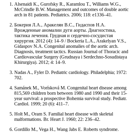
Alsenaidi K., Gurofsky R., Karamlou T., Williams W.G.,
McCrindle B.W. Management and outcomes of double aortic
arch in 81 patients. Pediatrics. 2006; 118: e1336–41.
Бокерия Л.А., Аракелян В.С., Гидаспов Н.А.
Врожденные аномалии дуги аорты. Диагностика,
тактика лечения. Грудная и сердечно-сосудистая
хирургия. 2012 (4): 14–9 / Bockeria L.A., Arakelyan V.S.,
Gidaspov N.A. Congenital anomalies of the aortic arch.
Diagnosis, treatment tactics. Russian Journal of Thoracic and
Cardiovascular Surgery (Grudnaya i Serdechno-Sosudistaya
Khirurgiya). 2012; 4: 14–9.
Nadas A., Fyler D. Pediatric cardiology. Philadelphia; 1972:
702.
Samánek M., Vorísková M. Congenital heart disease among
815,569 children born between 1980 and 1990 and their 15-
year survival: a prospective Bohemia survival study. Pediatr.
Cardiol. 1999; 20 (6): 411–7.
Holt M., Oram S. Familial heart disease with skeletal
malformations. Br. Heart J. 1960; 22: 236–42.
Gordillo M., Vega H., Wang Jabs E. Roberts syndrome.