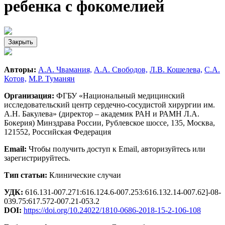
ребенка с фокомелией
Закрыть
Авторы:
А.А. Чвамания,
А.А. Свободов,
Л.В. Кошелева,
С.А.
Котов,
М.Р. Туманян
Организация:
ФГБУ «Национальный медицинский
исследовательский центр сердечно-сосудистой хирургии им.
А.Н. Бакулева» (директор – академик РАН и РАМН Л.А.
Бокерия) Минздрава России, Рублевское шоссе, 135, Москва,
121552, Российская Федерация
Email:
Чтобы получить доступ к Email, авторизуйтесь или
зарегистрируйтесь.
Тип статьи:
Клинические случаи
УДК:
616.131-007.271:616.124.6-007.253:616.132.14-007.62]-08-
039.75:617.572-007.21-053.2
DOI:
https://doi.org/10.24022/1810-0686-2018-15-2-106-108