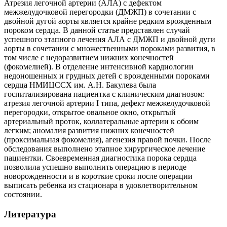
Атрезия легочной артерии (АЛА) с дефектом
межжелудочковой перегородки (ДМЖП) в сочетании с
двойной дугой аорты является крайне редким врожденным
пороком сердца. В данной статье представлен случай
успешного этапного лечения АЛА с ДМЖП и двойной дуги
аорты в сочетании с множественными пороками развития, в
том числе с недоразвитием нижних конечностей
(фокомелией). В отделение интенсивной кардиологии
недоношенных и грудных детей с врожденными пороками
сердца НМИЦССХ им. А.Н. Бакулева была
госпитализирована пациентка с клиническим диагнозом:
атрезия легочной артерии I типа, дефект межжелудочковой
перегородки, открытое овальное окно, открытый
артериальный проток, коллатеральные артерии к обоим
легким; аномалия развития нижних конечностей
(проксимальная фокомелия), агенезия правой почки. После
обследования выполнено этапное хирургическое лечение
пациентки. Своевременная диагностика порока сердца
позволила успешно выполнить операцию в периоде
новорожденности и в короткие сроки после операции
выписать ребенка из стационара в удовлетворительном
состоянии.
Литература