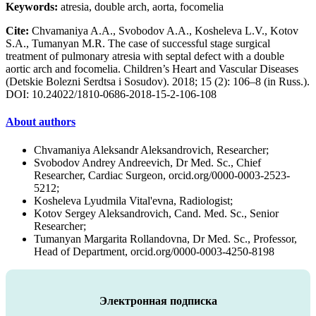
Keywords:
atresia, double arch, aorta, focomelia
Cite:
Chvamaniya A.A., Svobodov A.A., Kosheleva L.V., Kotov
S.A., Tumanyan M.R. The case of successful stage surgical
treatment of pulmonary atresia with septal defect with a double
aortic arch and focomelia. Children’s Heart and Vascular Diseases
(Detskie Bolezni Serdtsa i Sosudov). 2018; 15 (2): 106–8 (in Russ.).
DOI: 10.24022/1810-0686-2018-15-2-106-108
About authors
Chvamaniya Aleksandr Aleksandrovich, Researcher;
Svobodov Andrey Andreevich, Dr Med. Sc., Chief
Researcher, Cardiac Surgeon, orcid.org/0000-0003-2523-
5212;
Kosheleva Lyudmila Vital'evna, Radiologist;
Kotov Sergey Aleksandrovich, Cand. Med. Sc., Senior
Researcher;
Tumanyan Margarita Rollandovna, Dr Med. Sc., Professor,
Head of Department, orcid.org/0000-0003-4250-8198
Электронная подписка