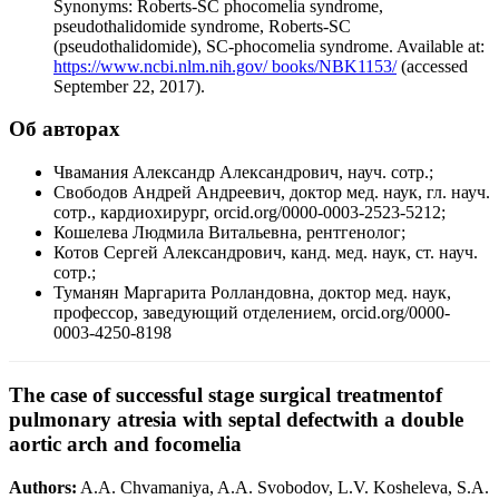
Synonyms: Roberts-SC phocomelia syndrome,
pseudothalidomide syndrome, Roberts-SC
(pseudothalidomide), SC-phocomelia syndrome. Available at:
https://www.ncbi.nlm.nih.gov/ books/NBK1153/
(accessed
September 22, 2017).
Об авторах
Чвамания Александр Александрович, науч. сотр.;
Свободов Андрей Андреевич, доктор мед. наук, гл. науч.
сотр., кардиохирург, orcid.org/0000-0003-2523-5212;
Кошелева Людмила Витальевна, рентгенолог;
Котов Сергей Александрович, канд. мед. наук, ст. науч.
сотр.;
Туманян Маргарита Ролландовна, доктор мед. наук,
профессор, заведующий отделением, orcid.org/0000-
0003-4250-8198
The case of successful stage surgical treatmentof
pulmonary atresia with septal defectwith a double
aortic arch and focomelia
Authors:
A.A. Chvamaniya, A.A. Svobodov, L.V. Kosheleva, S.A.