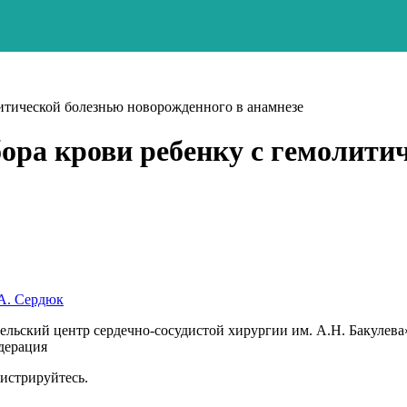
итической болезнью новорожденного в анамнезе
ора крови ребенку с гемолити
А. Сердюк
ьский центр сердечно-сосудистой хирургии им. А.Н. Бакулева
едерация
гистрируйтесь.