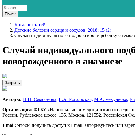
Каталог статей
Детские болезни сердца и сосудов, 2018; 15 (2)
Случай индивидуального подбора крови ребенку с гемол
Случай индивидуального подб
новорожденного в анамнезе
Закрыть
Авторы:
Н.Н. Самсонова,
Е.А. Рогальская,
М.А. Чекункова,
Е.
Организация:
ФГБУ «Национальный медицинский исследовател
России, Рублевское шоссе, 135, Москва, 121552, Российская Ф
Email:
Чтобы получить доступ к Email, авторизуйтесь или заре