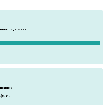
онная подписка»:
тинович
офессор