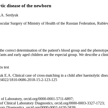
ytic disease of the newborn
.А. Serdyuk
cular Surgery of Ministry of Health of the Russian Federation, Rubl
 the correct determination of the patient's blood group and the phenoty
Infants and early aged children are the especial group. We describe a cli
s test
А. Clinical case of cross-matching in a child after haemolytic disea
10.24022/1810-0686-2018-15-2-123-125
 of Laboratory, orcid.org/0000-0001-5711-6897;
 of Clinical Laboratory Diagnostics, orcid.org/0000-0003-3327-1723;
tory Diagnostics, orcid.org/0000-0002-4420-5839;