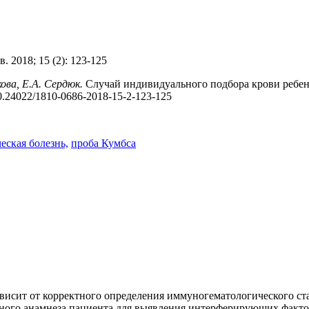
. 2018; 15 (2): 123-125
ова, Е.А. Сердюк.
Случай индивидуального подбора крови ребен
10.24022/1810-0686-2018-15-2-123-125
еская болезнь,
проба Кумбса
висит от корректного определения иммуногематологического ст
ного анамнеза пациента для выявления интерферирующих факто