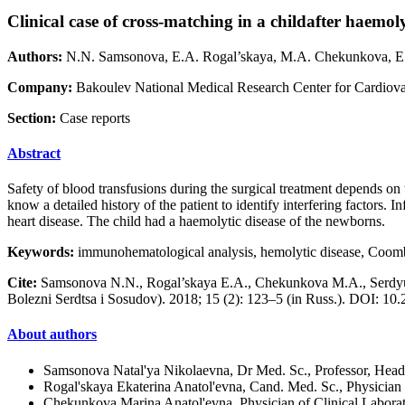
Clinical case of cross-matching in a childafter haemol
Authors:
N.N. Samsonova, E.A. Rogal’skaya, М.А. Chekunkova, Е
Company:
Bakoulev National Medical Research Center for Cardiovas
Section:
Case reports
Abstract
Safety of blood transfusions during the surgical treatment depends on
know a detailed history of the patient to identify interfering factors. 
heart disease. The child had a haemolytic disease of the newborns.
Keywords:
immunohematological analysis, hemolytic disease, Coomb
Cite:
Samsonova N.N., Rogal’skaya E.A., Chekunkova М.А., Serdyuk Е.
Bolezni Serdtsa i Sosudov). 2018; 15 (2): 123–5 (in Russ.). DOI: 
About authors
Samsonova Natal'ya Nikolaevna, Dr Med. Sc., Professor, Head
Rogal'skaya Ekaterina Anatol'evna, Cand. Med. Sc., Physician
Chekunkova Marina Anatol'evna, Physician of Clinical Labora