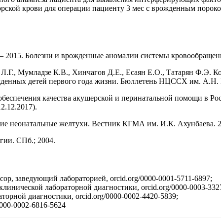
норской крови для операции пациенту 3 мес с врожденным порок
ия – 2015. Болезни и врожденные аномалии системы кровообращен
 Л.Г., Мумладзе К.В., Хинчагов Д.Е., Есаян Е.О., Татарян Ф.Э.
денных детей первого года жизни. Бюллетень НЦССХ им. А.Н. Ба
беспечения качества акушерской и перинатальной помощи в Росс
12.12.2017).
ие неонатальные желтухи. Вестник КГМА им. И.К. Ахунбаева. 201
ии. СПб.; 2004.
сор, заведующий лабораторией, orcid.org/0000-0001-5711-6897;
 клинической лабораторной диагностики, orcid.org/0000-0003-332
орной диагностики, orcid.org/0000-0002-4420-5839;
0000-0002-6816-5624