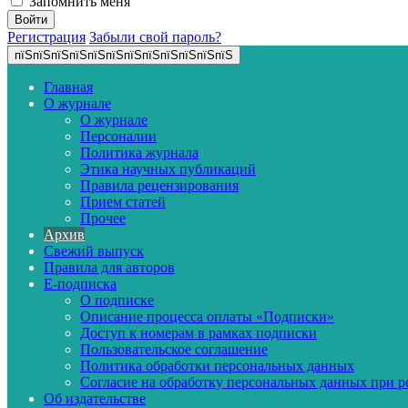
Запомнить меня
Регистрация
Забыли свой пароль?
пїЅпїЅпїЅпїЅпїЅпїЅпїЅпїЅпїЅпїЅпїЅпїЅ
Главная
О журнале
О журнале
Персоналии
Политика журнала
Этика научных публикаций
Правила рецензирования
Прием статей
Прочее
Архив
Свежий выпуск
Правила для авторов
E-подписка
О подписке
Описание процесса оплаты «Подписки»
Доступ к номерам в рамках подписки
Пользовательское соглашение
Политика обработки персональных данных
Согласие на обработку персональных данных при р
Об издательстве