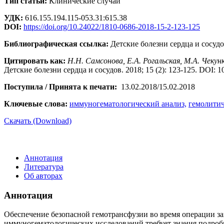
Тип статьи:
Клинические случаи
УДК:
616.155.194.115-053.31:615.38
DOI:
https://doi.org/10.24022/1810-0686-2018-15-2-123-125
Библиографическая ссылка:
Детские болезни сердца и сосудов
Цитировать как:
Н.Н. Самсонова, Е.А. Рогальская, М.А. Чекунк
Детские болезни сердца и сосудов. 2018; 15 (2): 123-125. DOI: 
Поступила / Принята к печати:
13.02.2018/15.02.2018
Ключевые слова:
иммуногематологический анализ,
гемолитич
Скачать (Download)
Аннотация
Литература
Об авторах
Аннотация
Обеспечение безопасной гемотрансфузии во время операции за
иммуногематологических исследований требует знания подроб