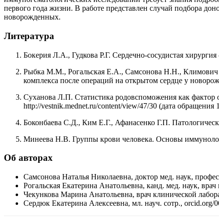
первого года жизни. В работе представлен случай подбора до
новорожденных.
Литература
Бокерия Л.А., Гудкова Р.Г. Сердечно-сосудистая хирург
Рыбка М.М., Рогальская Е.А., Самсонова Н.Н., Климович
комплекса после операций на открытом сердце у новорож
Суханова Л.П. Статистика родовспоможения как фактор о
http://vestnik.mednet.ru/content/view/47/30 (дата обращения 
Боконбаева С.Д., Ким Е.Г., Афанасенко Г.П. Патологическ
Минеева Н.В. Группы крови человека. Основы иммунолог
Об авторах
Самсонова Наталья Николаевна, доктор мед. наук, профес
Рогальская Екатерина Анатольевна, канд. мед. наук, врач
Чекункова Марина Анатольевна, врач клинической лаборат
Сердюк Екатерина Алексеевна, мл. науч. сотр., orcid.org/