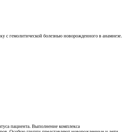
ку с гемолитической болезнью новорожденного в анамнезе.
атуса пациента. Выполнение комплекса
ров. Особую группу представляют новорожденные и дети