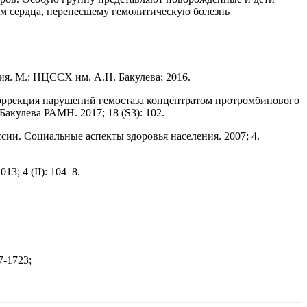
ом сердца, перенесшему гемолитическую болезнь
ия. М.: НЦССХ им. А.Н. Бакулева; 2016.
 Коррекция нарушений гемостаза концентратом протромбинового
кулева РАМН. 2017; 18 (S3): 102.
ии. Социальные аспекты здоровья населения. 2007; 4.
3; 4 (II): 104–8.
7-1723;