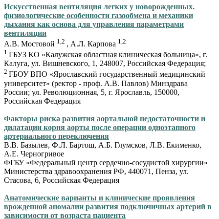
Искусственная вентиляция легких у новорожденных.
физиологические особенности газообмена и механики
дыхания как основа для управления параметрами
вентиляции
1,2
1,2
А.В. Мостовой
, А.Л. Карпова
1
ГБУЗ КО «Калужская областная клиническая больница», г.
Калуга, ул. Вишневского, 1, 248007, Российская Федерация;
2
ГБОУ ВПО «Ярославский государственный медицинский
университет» (ректор - проф. А.В. Павлов) Минздрава
России; ул. Революционная, 5, г. Ярославль, 150000,
Российская Федерация
Факторы риска развития аортальной недостаточности и
дилатации корня аорты после операции одноэтапного
артериального переключения
В.В. Базылев, Ф.Л. Бартош, А.Б. Глумсков, Л.В. Екименко,
А.Е. Черногривое
ФГБУ «Федеральный центр сердечно-сосудистой хирургии»
Министерства здравоохранения РФ, 440071, Пенза, ул.
Стасова, 6, Российская Федерация
Анатомические варианты и клинические проявления
врожденной аномалии развития подключичных артерий в
зависимости от возраста пациента