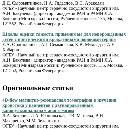
Д.Д. Сыромятников, Н.А. Гидаспов, В.С. Аракелян
ФГБУ «Научный центр сердечно-сосудистой хирургии им.
А.Н. Бакулева» (директор - академик РАН и РАМН Л.А.
Бокерия) Минздрава России; Рублевское шоссе, 135, Москва,
121552, Российская Федерация
Шкалы оценки тяжести, применимые для новорожденных
детей с критическими врожденными пороками сердца
Е.А. Ординарцева, А.Г. Семьянская, К.В. Мумладзе, А.Е.
Хабаров
ФГБУ «Научный центр сердечно-сосудистой хирургии им.
А.Н. Бакулева» (директор - академик РАН и РАМН Л.А.
Бокерия) Минздрава России; Рублевское шоссе, 135, Москва,
121552, Российская Федерация
Оригинальные статьи
4D-flow магнитно-резонансная томография в изучении
кровотока у пациентов с двунаправленным
кавoпульмональным анастомозом
Л.А. Бокерия, Л.А. Юрпольская, Т.В. Матаева, В.Н.
Макаренко, М.М. Зеленикин
ФГБУ «Научный центр сердечно-сосудистой хирургии им.