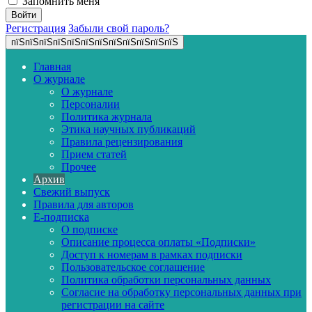
Запомнить меня
Регистрация
Забыли свой пароль?
пїЅпїЅпїЅпїЅпїЅпїЅпїЅпїЅпїЅпїЅпїЅпїЅ
Главная
О журнале
О журнале
Персоналии
Политика журнала
Этика научных публикаций
Правила рецензирования
Прием статей
Прочее
Архив
Свежий выпуск
Правила для авторов
E-подписка
О подписке
Описание процесса оплаты «Подписки»
Доступ к номерам в рамках подписки
Пользовательское соглашение
Политика обработки персональных данных
Согласие на обработку персональных данных при
регистрации на сайте