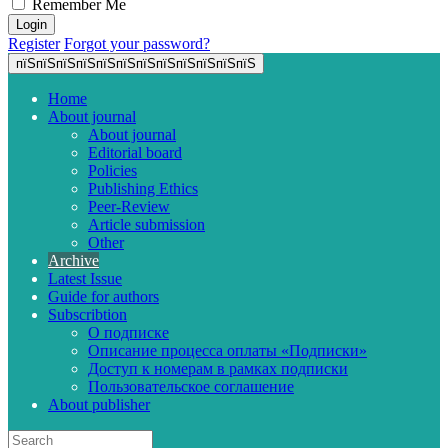
Remember Me
Register
Forgot your password?
пїЅпїЅпїЅпїЅпїЅпїЅпїЅпїЅпїЅпїЅпїЅпїЅ
Home
About journal
About journal
Editorial board
Policies
Publishing Ethics
Peer-Review
Article submission
Other
Archive
Latest Issue
Guide for authors
Subscribtion
О подписке
Описание процесса оплаты «Подписки»
Доступ к номерам в рамках подписки
Пользовательское соглашение
About publisher