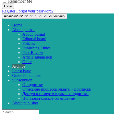
Remember Me
Register
Forgot your password?
пїЅпїЅпїЅпїЅпїЅпїЅпїЅпїЅпїЅпїЅпїЅпїЅ
Home
About journal
About journal
Editorial board
Policies
Publishing Ethics
Peer-Review
Article submission
Other
Archive
Latest Issue
Guide for authors
Subscribtion
О подписке
Описание процесса оплаты «Подписки»
Доступ к номерам в рамках подписки
Пользовательское соглашение
About publisher