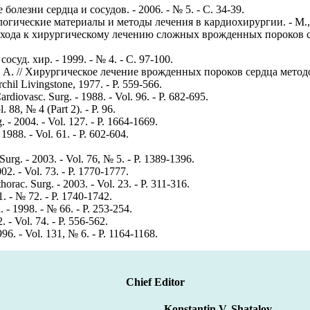
 болезни сердца и сосудов. - 2006. - № 5. - С. 34-39.
логические материалы и методы лечения в кардиохирургии. - М.,
хода к хирургическому лечению сложных врожденных пороков с
сосуд. хир. - 1999. - № 4. - С. 97-100.
. А. // Хирургическое лечение врожденных пороков сердца метод
rchil Livingstone, 1977. - P. 559-566.
rdiovasc. Surg. - 1988. - Vol. 96. - P. 682-695.
l. 88, № 4 (Part 2). - P. 96.
. - 2004. - Vol. 127. - P. 1664-1669.
 1988. - Vol. 61. - P. 602-604.
 Surg. - 2003. - Vol. 76, № 5. - P. 1389-1396.
02. - Vol. 73. - P. 1770-1777.
thorac. Surg. - 2003. - Vol. 23. - P. 311-316.
01. - № 72. - P. 1740-1742.
. - 1998. - № 66. - P. 253-254.
2. - Vol. 74. - P. 556-562.
996. - Vol. 131, № 6. - P. 1164-1168.
Chief Editor
Konstantin V. Shatalov