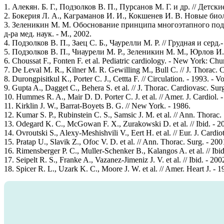
1. Алекян. Б. Г., Подзолков В. П., Пурсанов М. Г. и др. // Детские
2. Бокерия Л. А., Каграманов И. И., Кокшенев И. В. Новые био
3. Зеленикин М. М. Обоснование принципа многоэтапного под
д-ра мед. наук. - М., 2002.
4. Подзолков В. П., Заец С. Б., Чаурелли М. Р. // Грудная и серд.- 
5. Подзолков В. П., Чиаурели М. Р., Зеленикин М. М., Юрлов И
6. Choussat F., Fonten F. et al. Pediatric cardiology. - New York: Chu
7. De Leval M. R., Kilner M. R. Gewilling M., Bull C. // J. Thorac. Ca
8. Durongpisitkul K., Porter C. J., Cettta F. // Circulation. - 1993. - Vo
9. Gupta A., Dagget C., Behera S. et al. // J. Thorac. Cardiovasc. Surg
10. Hummes R. A., Mair D. D. Porter C. J. et al. // Amer. J. Cardiol. -
11. Kirklin J. W., Barrat-Boyets B. G. // New York. - 1986.
12. Kumar S. P., Rubinstein C. S., Samsic J. M. et al. // Ann. Thorac.
13. Odegard K. C., McGowan F. X., Zurakowski D. et al. // Ibid. - 20
14. Ovroutski S., Alexy-Meshishvili V., Eert H. et al. // Eur. J. Cardio
15. Pratap U., Slavik Z., Ofoc V. D. et al. // Ann. Thorac. Surg. - 20
16. Rimensberger P. C., Muller-Schenker B., Kalangos A. et al. // Ibid
17. Seipelt R. S., Franke A., Vazanez-Jimeniz J. V. et al. // Ibid. - 200
18. Spicer R. L., Uzark K. C., Moore J. W. et al. // Amer. Heart J. - 1