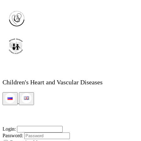
Children's Heart and Vascular Diseases
Login:
Password: