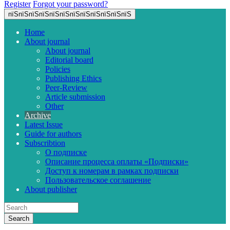
Register
Forgot your password?
пїЅпїЅпїЅпїЅпїЅпїЅпїЅпїЅпїЅпїЅпїЅпїЅ
Home
About journal
About journal
Editorial board
Policies
Publishing Ethics
Peer-Review
Article submission
Other
Archive
Latest Issue
Guide for authors
Subscribtion
О подписке
Описание процесса оплаты «Подписки»
Доступ к номерам в рамках подписки
Пользовательское соглашение
About publisher