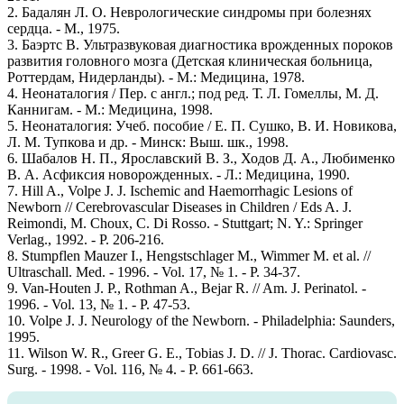
2. Бадалян Л. О. Неврологические синдромы при болезнях
сердца. - М., 1975.
3. Баэртс В. Ультразвуковая диагностика врожденных пороков
развития головного мозга (Детская клиническая больница,
Роттердам, Нидерланды). - М.: Медицина, 1978.
4. Неонаталогия / Пер. с англ.; под ред. Т. Л. Гомеллы, М. Д.
Каннигам. - М.: Медицина, 1998.
5. Неонаталогия: Учеб. пособие / Е. П. Сушко, В. И. Новикова,
Л. М. Тупкова и др. - Минск: Выш. шк., 1998.
6. Шабалов Н. П., Ярославский В. З., Ходов Д. А., Любименко
В. А. Асфиксия новорожденных. - Л.: Медицина, 1990.
7. Hill A., Volpe J. J. Ischemic and Haemorrhagic Lesions of
Newborn // Cerebrovascular Diseases in Children / Eds A. J.
Reimondi, M. Choux, C. Di Rosso. - Stuttgart; N. Y.: Springer
Verlag., 1992. - P. 206-216.
8. Stumpflen Mauzer I., Hengstschlager M., Wimmer M. et al. //
Ultraschall. Med. - 1996. - Vol. 17, № 1. - P. 34-37.
9. Van-Houten J. P., Rothman A., Bejar R. // Am. J. Perinatol. -
1996. - Vol. 13, № 1. - P. 47-53.
10. Volpe J. J. Neurology of the Newborn. - Philadelphia: Saunders,
1995.
11. Wilson W. R., Greer G. E., Tobias J. D. // J. Thorac. Cardiovasc.
Surg. - 1998. - Vol. 116, № 4. - P. 661-663.