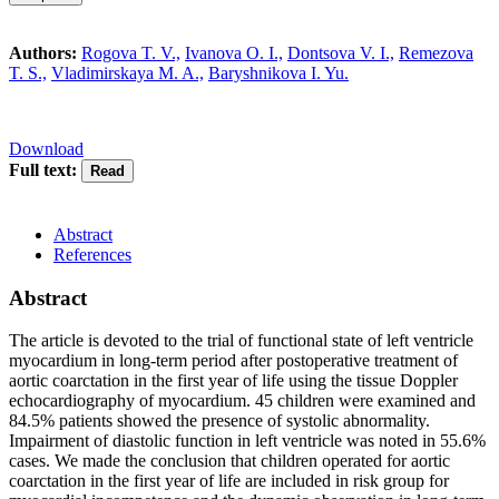
Authors:
Rogova T. V.,
Ivanova O. I.,
Dontsova V. I.,
Remezova
T. S.,
Vladimirskaya M. A.,
Baryshnikova I. Yu.
Download
Full text:
Abstract
References
Abstract
The article is devoted to the trial of functional state of left ventricle
myocardium in long-term period after postoperative treatment of
aortic coarctation in the first year of life using the tissue Doppler
echocardiography of myocardium. 45 children were examined and
84.5% patients showed the presence of systolic abnormality.
Impairment of diastolic function in left ventricle was noted in 55.6%
cases. We made the conclusion that children operated for aortic
coarctation in the first year of life are included in risk group for