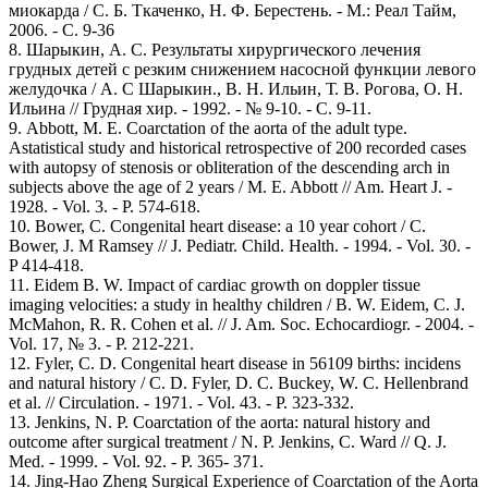
миокарда / С. Б. Ткаченко, Н. Ф. Берестень. - М.: Реал Тайм,
2006. - С. 9-36
8. Шарыкин, А. С. Результаты хирургического лечения
грудных детей с резким снижением насосной функции левого
желудочка / А. С Шарыкин., В. Н. Ильин, Т. В. Рогова, О. Н.
Ильина // Грудная хир. - 1992. - № 9-10. - С. 9-11.
9. Abbott, M. E. Coarctation of the aorta of the adult type.
Astatistical study and historical retrospective of 200 recorded cases
with autopsy of stenosis or obliteration of the descending arch in
subjects above the age of 2 years / M. E. Abbott // Am. Heart J. -
1928. - Vol. 3. - P. 574-618.
10. Вower, C. Congenital heart disease: a 10 year cohort / C.
Вower, J. M Ramsey // J. Pediatr. Child. Health. - 1994. - Vol. 30. -
P 414-418.
11. Eidem B. W. Impact of cardiac growth on doppler tissue
imaging velocities: a study in healthy children / B. W. Eidem, C. J.
McMahon, R. R. Cohen et al. // J. Am. Soc. Echocardiogr. - 2004. -
Vol. 17, № 3. - P. 212-221.
12. Fyler, C. D. Congenital heart disease in 56109 births: incidens
and natural history / C. D. Fyler, D. C. Buckey, W. C. Hellenbrand
et al. // Circulation. - 1971. - Vol. 43. - P. 323-332.
13. Jenkins, N. P. Coarctation of the aorta: natural history and
outcome after surgical treatment / N. P. Jenkins, C. Ward // Q. J.
Med. - 1999. - Vol. 92. - P. 365- 371.
14. Jing-Hao Zheng Surgical Experience of Coarctation of the Aorta