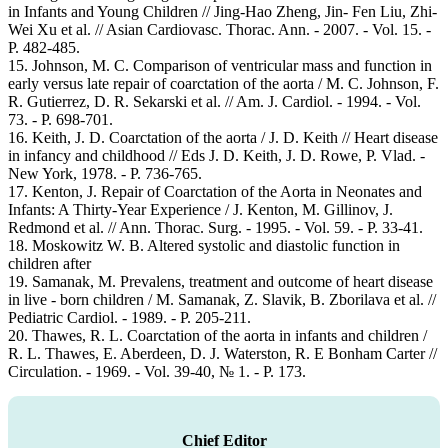
in Infants and Young Children // Jing-Hao Zheng, Jin- Fen Liu, Zhi-
Wei Xu et al. // Asian Cardiovasc. Thorac. Ann. - 2007. - Vol. 15. -
P. 482-485.
15. Johnson, M. C. Comparison of ventricular mass and function in
early versus late repair of coarctation of the aorta / M. C. Johnson, F.
R. Gutierrez, D. R. Sekarski et al. // Am. J. Cardiol. - 1994. - Vol.
73. - P. 698-701.
16. Keith, J. D. Coarctation of the aorta / J. D. Keith // Heart disease
in infancy and childhood // Eds J. D. Keith, J. D. Rowe, P. Vlad. -
New York, 1978. - P. 736-765.
17. Kenton, J. Repair of Coarctation of the Aorta in Neonates and
Infants: A Thirty-Year Experience / J. Kenton, M. Gillinov, J.
Redmond et al. // Ann. Thorac. Surg. - 1995. - Vol. 59. - P. 33-41.
18. Moskowitz W. B. Altered systolic and diastolic function in
children after
19. Samanak, M. Prevalens, treatment and outcome of heart disease
in live - born children / M. Samanak, Z. Slavik, B. Zborilava et al. //
Pediatric Cardiol. - 1989. - P. 205-211.
20. Thawes, R. L. Сoarctation of the aorta in infants and children /
R. L. Thawes, E. Aberdeen, D. J. Waterston, R. E Bonham Carter //
Circulation. - 1969. - Vol. 39-40, № 1. - P. 173.
Chief Editor