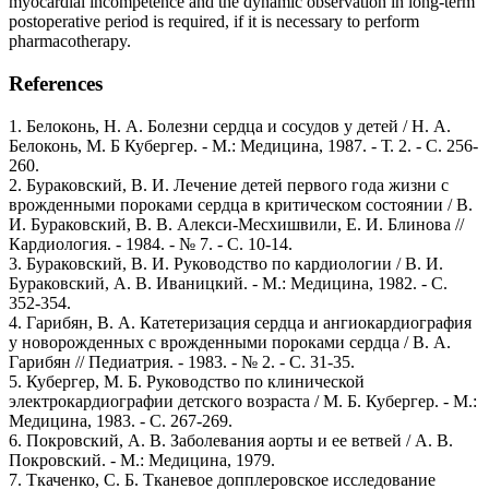
myocardial incompetence and the dynamic observation in long-term
postoperative period is required, if it is necessary to perform
pharmacotherapy.
References
1. Белоконь, Н. А. Болезни сердца и сосудов у детей / Н. А.
Белоконь, М. Б Кубергер. - М.: Медицина, 1987. - Т. 2. - С. 256-
260.
2. Бураковский, В. И. Лечение детей первого года жизни с
врожденными пороками сердца в критическом состоянии / В.
И. Бураковский, В. В. Алекси-Месхишвили, Е. И. Блинова //
Кардиология. - 1984. - № 7. - С. 10-14.
3. Бураковский, В. И. Руководство по кардиологии / В. И.
Бураковский, А. В. Иваницкий. - М.: Медицина, 1982. - С.
352-354.
4. Гарибян, В. А. Катетеризация сердца и ангиокардиография
у новорожденных с врожденными пороками сердца / В. А.
Гарибян // Педиатрия. - 1983. - № 2. - С. 31-35.
5. Кубергер, М. Б. Руководство по клинической
электрокардиографии детского возраста / М. Б. Кубергер. - М.:
Медицина, 1983. - С. 267-269.
6. Покровский, А. В. Заболевания аорты и ее ветвей / А. В.
Покровский. - М.: Медицина, 1979.
7. Ткаченко, С. Б. Тканевое допплеровское исследование