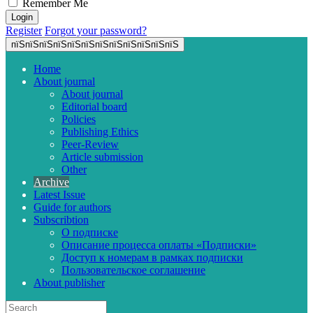
Remember Me
Register
Forgot your password?
пїЅпїЅпїЅпїЅпїЅпїЅпїЅпїЅпїЅпїЅпїЅпїЅ
Home
About journal
About journal
Editorial board
Policies
Publishing Ethics
Peer-Review
Article submission
Other
Archive
Latest Issue
Guide for authors
Subscribtion
О подписке
Описание процесса оплаты «Подписки»
Доступ к номерам в рамках подписки
Пользовательское соглашение
About publisher