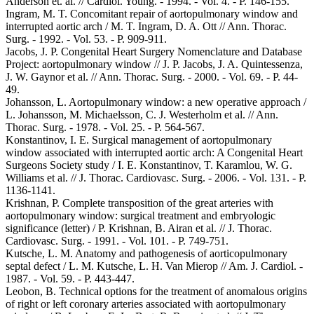
Anderson et. al. // Cardiol. Young. - 1994. - Vol. 4. - P. 146-155.
Ingram, M. T. Concomitant repair of aortopulmonary window and
interrupted aortic arch / M. T. Ingram, D. A. Ott // Ann. Thorac.
Surg. - 1992. - Vol. 53. - P. 909-911.
Jacobs, J. P. Congenital Heart Surgery Nomenclature and Database
Project: aortopulmonary window // J. P. Jacobs, J. A. Quintessenza,
J. W. Gaynor et al. // Ann. Thorac. Surg. - 2000. - Vol. 69. - P. 44-
49.
Johansson, L. Aortopulmonary window: a new operative approach /
L. Johansson, M. Michaelsson, C. J. Westerholm et al. // Ann.
Thorac. Surg. - 1978. - Vol. 25. - P. 564-567.
Konstantinov, I. E. Surgical management of aortopulmonary
window associated with interrupted aortic arch: A Congenital Heart
Surgeons Society study / I. E. Konstantinov, T. Karamlou, W. G.
Williams et al. // J. Thorac. Cardiovasc. Surg. - 2006. - Vol. 131. - P.
1136-1141.
Krishnan, P. Complete transposition of the great arteries with
aortopulmonary window: surgical treatment and embryologic
significance (letter) / P. Krishnan, B. Airan et al. // J. Thorac.
Cardiovasc. Surg. - 1991. - Vol. 101. - P. 749-751.
Kutsche, L. M. Anatomy and pathogenesis of aorticopulmonary
septal defect / L. M. Kutsche, L. H. Van Mierop // Am. J. Cardiol. -
1987. - Vol. 59. - P. 443-447.
Leobon, B. Technical options for the treatment of anomalous origins
of right or left coronary arteries associated with aortopulmonary