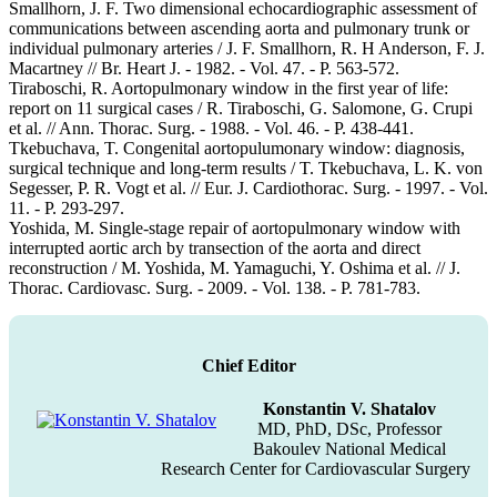
Smallhorn, J. F. Two dimensional echocardiographic assessment of
communications between ascending aorta and pulmonary trunk or
individual pulmonary arteries / J. F. Smallhorn, R. H Anderson, F. J.
Macartney // Br. Heart J. - 1982. - Vol. 47. - P. 563-572.
Tiraboschi, R. Aortopulmonary window in the first year of life:
report on 11 surgical cases / R. Tiraboschi, G. Salomone, G. Crupi
et al. // Ann. Thorac. Surg. - 1988. - Vol. 46. - P. 438-441.
Tkebuchava, T. Congenital aortopulumonary window: diagnosis,
surgical technique and long-term results / T. Tkebuchava, L. K. von
Segesser, P. R. Vogt et al. // Eur. J. Cardiothorac. Surg. - 1997. - Vol.
11. - P. 293-297.
Yoshida, M. Single-stage repair of aortopulmonary window with
interrupted aortic arch by transection of the aorta and direct
reconstruction / M. Yoshida, M. Yamaguchi, Y. Oshima et al. // J.
Thorac. Cardiovasc. Surg. - 2009. - Vol. 138. - P. 781-783.
Chief Editor
Konstantin V. Shatalov
MD, PhD, DSc, Professor
Bakoulev National Medical
Research Center for Cardiovascular Surgery