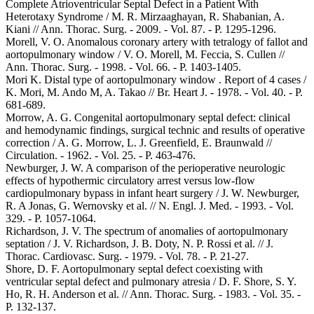
Complete Atrioventricular Septal Defect in a Patient With
Heterotaxy Syndrome / M. R. Mirzaaghayan, R. Shabanian, A.
Kiani // Ann. Thorac. Surg. - 2009. - Vol. 87. - P. 1295-1296.
Morell, V. O. Anomalous coronary artery with tetralogy of fallot and
aortopulmonary window / V. O. Morell, M. Feccia, S. Cullen //
Ann. Thorac. Surg. - 1998. - Vol. 66. - P. 1403-1405.
Mori K. Distal type of aortopulmonary window . Report of 4 cases /
K. Mori, M. Ando M, A. Takao // Br. Heart J. - 1978. - Vol. 40. - P.
681-689.
Morrow, A. G. Congenital aortopulmonary septal defect: clinical
and hemodynamic findings, surgical technic and results of operative
correction / A. G. Morrow, L. J. Greenfield, E. Braunwald //
Circulation. - 1962. - Vol. 25. - P. 463-476.
Newburger, J. W. A comparison of the perioperative neurologic
effects of hypothermic circulatory arrest versus low-flow
cardiopulmonary bypass in infant heart surgery / J. W. Newburger,
R. A Jonas, G. Wernovsky et al. // N. Engl. J. Med. - 1993. - Vol.
329. - P. 1057-1064.
Richardson, J. V. The spectrum of anomalies of aortopulmonary
septation / J. V. Richardson, J. B. Doty, N. P. Rossi et al. // J.
Thorac. Cardiovasc. Surg. - 1979. - Vol. 78. - P. 21-27.
Shore, D. F. Aortopulmonary septal defect coexisting with
ventricular septal defect and pulmonary atresia / D. F. Shore, S. Y.
Ho, R. H. Anderson et al. // Ann. Thorac. Surg. - 1983. - Vol. 35. -
P. 132-137.