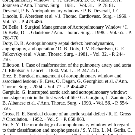
Joransen // Ann. Thorac. Surg. - 1981. - Vol. 31. - P. 78-81.
Deverall, P. B. Aortopulmonary window / P. B. Deverall, J. C.
Lincoln, E. Aberdeen et al. // J. Thorac. Cardiovasc. Surg. - 1969. -
Vol. 57. - P. 479-486.
Di Bella, I. Surgical Management of Aortopulmonary Window / I.
Di Bella, D. J. Gladstone / Ann. Thorac. Surg. - 1998. - Vol. 65. - P.
768-770.
Doty, D. B. Aortopulmonary septal defect: hemodynamics,
angiography, and operation / D. B. Doty, J. V. Richardson, G. E.
Falkovsky et al. // Ann. Thorac. Surg. - 1981. - Vol. 32. - P. 244-
250.
Elliotson, I. Case of malformation of the pulmonary artery and aorta
/ I. Elliotson // Lancet. - 1830. Vol. 1. - P. 247-251.
Erez, E. Surgical management of aortopulmonary window and
associated lesions / E. Erez, O. Dagan, G. Georghiou et al. // Ann.
Thorac. Surg. - 2004. - Vol. 77. - P. 484-487.
Gargiulo, G. Interrupted aortic arch and aortopulmonary window:
one-stage repair in the first week of life / G. Gargiulo, L. Zannini, S.
B. Albanese et al. // Ann. Thorac. Surg. - 1993. - Vol. 56. - P. 554-
556.
Gross, R. E. Surgical closure of an aortic septal defect / R. E. Gross
// Circulation. - 1952. - Vol. 5. - P. 858-863.
Ho, S. Y. The morphology of aortopulmonary window with regard
to their classification and morphogenesis / S. Y. Ho, L. M. Gerlis, C.