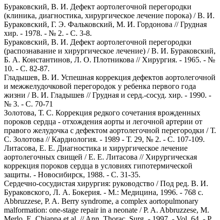
Бураковский, В. И. Дефект аортолегочной перегородки
(клиника, диагностика, хирургическое лечение порока) / В. И.
Бураковский, Г. Э. Фальковский, М. И. Гордонова // Грудная
хир. - 1978. - № 2. - С. 3-8.
Бураковский, В. И. Дефект аортолегочной перегородки
(распознавание и хирургическое лечение) / В. И. Бураковский,
Б. А. Константинов, Л. О. Плотникова // Хирургия. - 1965. - №
10. - С. 82-87.
Гладышев, В. И. Успешная коррекция дефектов аортолегочной
и межжелудочковой перегородок у ребенка первого года
жизни / В. И. Гладышев // Грудная и серд.-сосуд. хир. - 1990. -
№ 3. - C. 70-71
Золотова, Т. С. Коррекция редкого сочетания врожденных
пороков сердца - отхождения аорты и легочной артерии от
правого желудочка с дефектом аортолегочной перегородки / Т.
С. Золотова // Кардиология. - 1989 - Т. 29, № 2. - C. 107-109.
Литасова, Е. Е. Диагностика и хирургическое лечение
аортолегочных свищей / Е. Е. Литасова // Хирургическая
коррекция пороков сердца в условиях гипотермической
защиты. - Новосибирск, 1988. - C. 31-35.
Сердечно-сосудистая хирургия: руководство / Под ред. В. И.
Бураковского, Л. А. Бокерия. - М.: Медицина, 1996. - 768 с.
Abbruzzese, P. A. Berry syndrome, a complex aortopulmonary
malformation: one-stage repair in a neonate / P. A. Abbruzzese, М.
Merlo, Е. Chiappa et al. // Ann. Thorac. Surg. - 1997. - Vol. 64. - P.