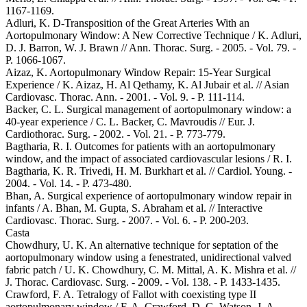
1167-1169.
Adluri, K. D-Transposition of the Great Arteries With an
Aortopulmonary Window: A New Corrective Technique / K. Adluri,
D. J. Barron, W. J. Brawn // Ann. Thorac. Surg. - 2005. - Vol. 79. -
P. 1066-1067.
Aizaz, K. Aortopulmonary Window Repair: 15-Year Surgical
Experience / K. Aizaz, H. Al Qethamy, K. Al Jubair et al. // Asian
Cardiovasc. Thorac. Ann. - 2001. - Vol. 9. - P. 111-114.
Backer, C. L. Surgical management of aortopulmonary window: a
40-year experience / C. L. Backer, C. Mavroudis // Eur. J.
Cardiothorac. Surg. - 2002. - Vol. 21. - P. 773-779.
Bagtharia, R. I. Outcomes for patients with an aortopulmonary
window, and the impact of associated cardiovascular lesions / R. I.
Bagtharia, K. R. Trivedi, H. M. Burkhart et al. // Cardiol. Young. -
2004. - Vol. 14. - P. 473-480.
Bhan, A. Surgical experience of aortopulmonary window repair in
infants / A. Bhan, M. Gupta, S. Abraham et al. // Interactive
Cardiovasc. Thorac. Surg. - 2007. - Vol. 6. - P. 200-203.
Casta
Chowdhury, U. K. An alternative technique for septation of the
aortopulmonary window using a fenestrated, unidirectional valved
fabric patch / U. K. Chowdhury, C. M. Mittal, A. K. Mishra et al. //
J. Thorac. Cardiovasc. Surg. - 2009. - Vol. 138. - P. 1433-1435.
Crawford, F. A. Tetralogy of Fallot with coexisting type II
aortopulmonary window / F. A. Crawford, D. G. Watson, J. A.