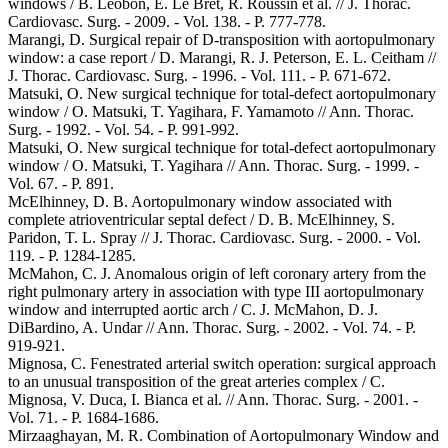
windows / B. Leobon, E. Le Bret, R. Roussin et al. // J. Thorac.
Cardiovasc. Surg. - 2009. - Vol. 138. - P. 777-778.
Marangi, D. Surgical repair of D-transposition with aortopulmonary
window: a case report / D. Marangi, R. J. Peterson, E. L. Ceitham //
J. Thorac. Cardiovasc. Surg. - 1996. - Vol. 111. - P. 671-672.
Matsuki, O. New surgical technique for total-defect aortopulmonary
window / O. Matsuki, T. Yagihara, F. Yamamoto // Ann. Thorac.
Surg. - 1992. - Vol. 54. - P. 991-992.
Matsuki, O. New surgical technique for total-defect aortopulmonary
window / O. Matsuki, T. Yagihara // Ann. Thorac. Surg. - 1999. -
Vol. 67. - P. 891.
McElhinney, D. B. Aortopulmonary window associated with
complete atrioventricular septal defect / D. B. McElhinney, S.
Paridon, T. L. Spray // J. Thorac. Cardiovasc. Surg. - 2000. - Vol.
119. - P. 1284-1285.
McMahon, C. J. Anomalous origin of left coronary artery from the
right pulmonary artery in association with type III aortopulmonary
window and interrupted aortic arch / C. J. McMahon, D. J.
DiBardino, A. Undar // Ann. Thorac. Surg. - 2002. - Vol. 74. - P.
919-921.
Mignosa, C. Fenestrated arterial switch operation: surgical approach
to an unusual transposition of the great arteries complex / C.
Mignosa, V. Duca, I. Bianca et al. // Ann. Thorac. Surg. - 2001. -
Vol. 71. - P. 1684-1686.
Mirzaaghayan, M. R. Combination of Aortopulmonary Window and