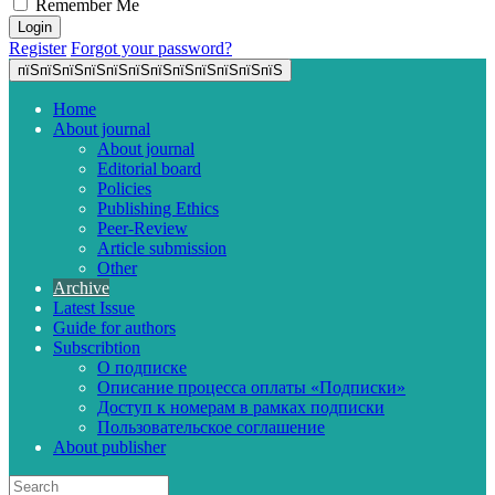
Remember Me
Register
Forgot your password?
пїЅпїЅпїЅпїЅпїЅпїЅпїЅпїЅпїЅпїЅпїЅпїЅ
Home
About journal
About journal
Editorial board
Policies
Publishing Ethics
Peer-Review
Article submission
Other
Archive
Latest Issue
Guide for authors
Subscribtion
О подписке
Описание процесса оплаты «Подписки»
Доступ к номерам в рамках подписки
Пользовательское соглашение
About publisher