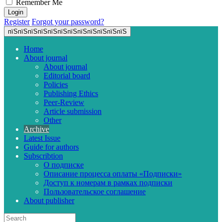
Remember Me
Register
Forgot your password?
пїЅпїЅпїЅпїЅпїЅпїЅпїЅпїЅпїЅпїЅпїЅпїЅ
Home
About journal
About journal
Editorial board
Policies
Publishing Ethics
Peer-Review
Article submission
Other
Archive
Latest Issue
Guide for authors
Subscribtion
О подписке
Описание процесса оплаты «Подписки»
Доступ к номерам в рамках подписки
Пользовательское соглашение
About publisher