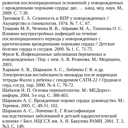
развития послеоперационных осложнений у новорожденных
с врожденными пороками сердца: дис. … канд. мед. наук. М.,
2009. С. 7-39.
Трепаков Е. А. Сезонность и ВПР у новорожденных //
Акушерство и гинекология. 1974. № 7. С. 67.
Туманян М. Р., Чечнева В. В., Абрамян М. А., Тихонова О. С.
Влияние внутриутробных инфекций на течение
послеоперационного периода у новорожденных с
критическими врожденными пороками сердца // Детские
болезни сердца и сосудов. 2009. № 1. C. 71-75.
Фризе К. Инфекционные заболевания беременных и
новорожденных / Пер. с нем. А. В. Розанова. М.: Медицина,
2003.
Харькин А. В., Шарыкин А. С., Лобачева Г. В. и др.
Электрическая нестабильность миокарда после коррекции
тетрады Фалло у ребенка с синдромом CATH-22 // Грудная и
серд.-сосуд. хир. 2000. № 4. С. 70-72.
Шабалов Н. П. Основы перинатологии. М.: МЕДпресс-
информ, 2004. 3-е изд. С. 388-403.
Шарыкин А. С. Врожденные пороки сердца: руководство. М.:
Теремок, 2005. С. 49-51, 102.
Шарыкин А. С., Левченко Е. Г. Классификация
наследственных заболеваний в детской кардиологической
клинике // Бюл. НЦССХ им. А. Н. Бакулева РАМН. 2001. T. 2,
№3. С. 149.