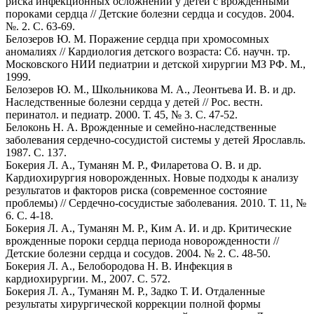
риска инфекционных осложнений у детей с врожденными
пороками сердца // Детские болезни сердца и сосудов. 2004.
№. 2. С. 63-69.
Белозеров Ю. М. Поражение сердца при хромосомных
аномалиях // Кардиология детского возраста: Сб. научн. тр.
Московского НИИ педиатрии и детской хирургии МЗ РФ. М.,
1999.
Белозеров Ю. М., Школьникова М. А., Леонтьева И. В. и др.
Наследственные болезни сердца у детей // Рос. вестн.
перинатол. и педиатр. 2000. Т. 45, № 3. С. 47-52.
Белоконь Н. А. Врожденные и семейно-наследственные
заболевания сердечно-сосудистой системы у детей Ярославль.
1987. С. 137.
Бокерия Л. А., Туманян М. Р., Филаретова О. В. и др.
Кардиохирургия новорожденных. Новые подходы к анализу
результатов и факторов риска (современное состояние
проблемы) // Сердечно-сосудистые заболевания. 2010. Т. 11, №
6. С. 4-18.
Бокерия Л. А., Туманян М. Р., Ким А. И. и др. Критические
врожденные пороки сердца периода новорожденности //
Детские болезни сердца и сосудов. 2004. № 2. С. 48-50.
Бокерия Л. А., Белобородова Н. В. Инфекция в
кардиохирургии. М., 2007. С. 572.
Бокерия Л. А., Туманян М. Р., Задко Т. И. Отдаленные
результаты хирургической коррекции полной формы