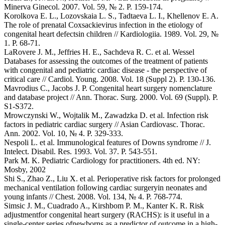
Minerva Ginecol. 2007. Vol. 59, № 2. P. 159-174.
Korolkova E. L., Lozovskaia L. S., Tadtaeva L. I., Khellenov E. A.
The role of prenatal Coxsackievirus infection in the etiology of
congenital heart defectsin children // Kardiologiia. 1989. Vol. 29, №
1. P. 68-71.
LaRovere J. M., Jeffries H. E., Sachdeva R. C. et al. Wessel
Databases for assessing the outcomes of the treatment of patients
with congenital and pediatric cardiac disease - the perspective of
critical care // Cardiol. Young. 2008. Vol. 18 (Suppl 2). P. 130-136.
Mavrodius C., Jacobs J. P. Congenital heart surgery nomenclature
and database project // Ann. Thorac. Surg. 2000. Vol. 69 (Suppl). P.
S1-S372.
Mrowczynski W., Wojtalik M., Zawadzka D. et al. Infection risk
factors in pediatric cardiac surgery // Asian Cardiovasc. Thorac.
Ann. 2002. Vol. 10, № 4. P. 329-333.
Nespoli L. et al. Immunological features of Downs syndrome // J.
Intelect. Disabil. Res. 1993. Vol. 37. P. 543-551.
Park M. K. Pediatric Cardiology for practitioners. 4th ed. NY:
Mosby, 2002
Shi S., Zhao Z., Liu X. et al. Perioperative risk factors for prolonged
mechanical ventilation following cardiac surgeryin neonates and
young infants // Chest. 2008. Vol. 134, № 4. P. 768-774.
Simsic J. M., Cuadrado A., Kirshbom P. M., Kanter K. R. Risk
adjustmentfor congenital heart surgery (RACHS): is it useful in a
single-center series ofnewborns as a predictor of outcome in a high-