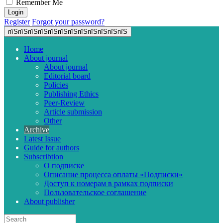
Remember Me
Register
Forgot your password?
пїЅпїЅпїЅпїЅпїЅпїЅпїЅпїЅпїЅпїЅпїЅпїЅ
Home
About journal
About journal
Editorial board
Policies
Publishing Ethics
Peer-Review
Article submission
Other
Archive
Latest Issue
Guide for authors
Subscribtion
О подписке
Описание процесса оплаты «Подписки»
Доступ к номерам в рамках подписки
Пользовательское соглашение
About publisher