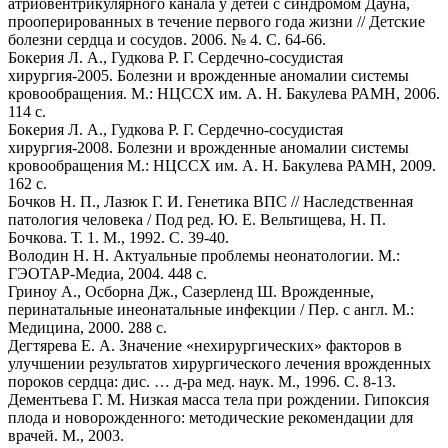
атриовентрикулярного канала у детей с синдромом Дауна,
прооперированных в течение первого года жизни // Детские
болезни сердца и сосудов. 2006. № 4. С. 64-66.
Бокерия Л. А., Гудкова Р. Г. Сердечно-сосудистая
хирургия-2005. Болезни и врожденные аномалии системы
кровообращения. М.: НЦССХ им. А. Н. Бакулева РАМН, 2006.
114 с.
Бокерия Л. А., Гудкова Р. Г. Сердечно-сосудистая
хирургия-2008. Болезни и врожденные аномалии системы
кровообращения М.: НЦССХ им. А. Н. Бакулева РАМН, 2009.
162 с.
Бочков Н. П., Лазюк Г. И. Генетика ВПС // Наследственная
патология человека / Под ред. Ю. Е. Вельтищева, Н. П.
Бочкова. Т. 1. М., 1992. С. 39-40.
Володин Н. Н. Актуальные проблемы неонатологии. М.:
ГЭОТАР-Медиа, 2004. 448 с.
Гриноу А., Осборна Дж., Сазерленд Ш. Врожденные,
перинатальные инеонатальные инфекции / Пер. с англ. М.:
Медицина, 2000. 288 с.
Дегтярева Е. А. Значение «нехирургических» факторов в
улучшении результатов хирургического лечения врожденных
пороков сердца: дис. … д-ра мед. наук. М., 1996. С. 8-13.
Дементьева Г. М. Низкая масса тела при рождении. Гипоксия
плода и новорожденного: методические рекомендации для
врачей. М., 2003.