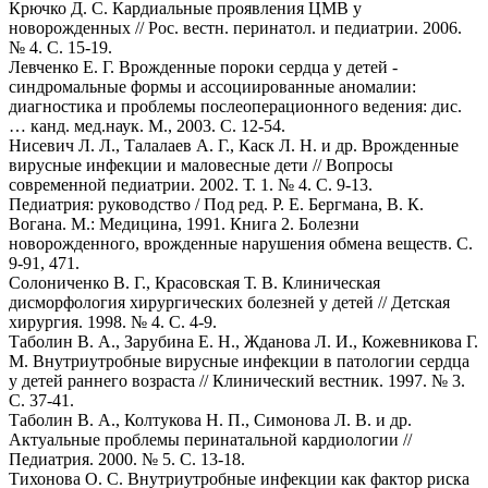
Крючко Д. С. Кардиальные проявления ЦМВ у
новорожденных // Рос. вестн. перинатол. и педиатрии. 2006.
№ 4. С. 15-19.
Левченко Е. Г. Врожденные пороки сердца у детей -
синдромальные формы и ассоциированные аномалии:
диагностика и проблемы послеоперационного ведения: дис.
… канд. мед.наук. М., 2003. С. 12-54.
Нисевич Л. Л., Талалаев А. Г., Каск Л. Н. и др. Врожденные
вирусные инфекции и маловесные дети // Вопросы
современной педиатрии. 2002. Т. 1. № 4. С. 9-13.
Педиатрия: руководство / Под ред. Р. Е. Бергмана, В. К.
Вогана. М.: Медицина, 1991. Книга 2. Болезни
новорожденного, врожденные нарушения обмена веществ. С.
9-91, 471.
Солониченко В. Г., Красовская Т. В. Клиническая
дисморфология хирургических болезней у детей // Детская
хирургия. 1998. № 4. С. 4-9.
Таболин В. А., Зарубина Е. Н., Жданова Л. И., Кожевникова Г.
М. Внутриутробные вирусные инфекции в патологии сердца
у детей раннего возраста // Клинический вестник. 1997. № 3.
С. 37-41.
Таболин В. А., Колтукова Н. П., Симонова Л. В. и др.
Актуальные проблемы перинатальной кардиологии //
Педиатрия. 2000. № 5. С. 13-18.
Тихонова О. С. Внутриутробные инфекции как фактор риска