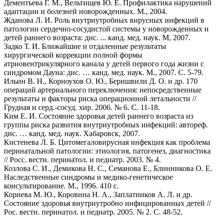
Дементьева Г. М., Вельтищев Ю. Е. Профилактика нарушений
адаптации и болезней новорожденных. М., 2004.
Жданова Л. И. Роль внутриутробных вирусных инфекций в
патологии сердечно-сосудистой системы у новорожденных и
детей раннего возраста: дис. ... канд. мед. наук. М, 2007.
Задко Т. И. Ближайшие и отдаленные результаты
хирургической коррекции полной формы
атриовентрикулярного канала у детей первого года жизни с
синдромом Дауна: дис. … канд. мед. наук. М., 2007. С. 5-79.
Ильин В. Н., Корноухов О. Ю., Беришвили Д. О. и др. 170
операций артериального переключения: непосредственные
результаты и факторы риска операционной летальности //
Грудная и серд.-сосуд. хир. 2006. № 6. С. 11-18.
Ким Е. И. Состояние здоровья детей раннего возраста из
группы риска развития внутриутробных инфекций: автореф.
дис. … канд. мед. наук. Хабаровск, 2007.
Кистенева Л. Б. Цитомегаловирусная инфекция как проблема
перинатальной патологии: этиология, патогенез, диагностика
// Росс. вестн. перинатол. и педиатр. 2003. № 4.
Козлова С. И., Демикова Н. С., Семанова Е., Блинникова О. Е.
Наследственные синдромы и медико-генетическое
консультирование. М., 1996. 410 с.
Корнева М. Ю., Коровина Н. А., Заплатников А. Л. и др.
Состояние здоровья внутриутробно инфицированных детей //
Рос. вестн. перинатол. и педиатр. 2005. № 2. С. 48-52.