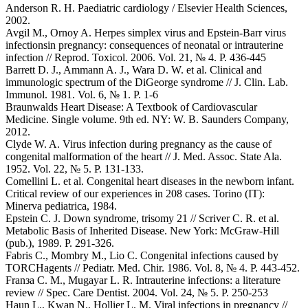
Anderson R. H. Paediatric cardiology / Elsevier Health Sciences,
2002.
Avgil M., Ornoy A. Herpes simplex virus and Epstein-Barr virus
infectionsin pregnancy: consequences of neonatal or intrauterine
infection // Reprod. Toxicol. 2006. Vol. 21, № 4. P. 436-445
Barrett D. J., Ammann A. J., Wara D. W. et al. Clinical and
immunologic spectrum of the DiGeorge syndrome // J. Clin. Lab.
Immunol. 1981. Vol. 6, № 1. P. 1-6
Braunwalds Heart Disease: A Textbook of Cardiovascular
Medicine. Single volume. 9th ed. NY: W. B. Saunders Company,
2012.
Clyde W. A. Virus infection during pregnancy as the cause of
congenital malformation of the heart // J. Med. Assoc. State Ala.
1952. Vol. 22, № 5. P. 131-133.
Comellini L. et al. Congenital heart diseases in the newborn infant.
Critical review of our experiences in 208 cases. Torino (IT):
Minerva pediatrica, 1984.
Epstein C. J. Down syndrome, trisomy 21 // Scriver C. R. et al.
Metabolic Basis of Inherited Disease. New York: McGraw-Hill
(pub.), 1989. P. 291-326.
Fabris C., Mombrу M., Lio C. Congenital infections caused by
TORCHagents // Pediatr. Med. Chir. 1986. Vol. 8, № 4. P. 443-452.
Franзa C. M., Mugayar L. R. Intrauterine infections: a literature
review // Spec. Care Dentist. 2004. Vol. 24, № 5. P. 250-253
Haun L., Kwan N., Hollier L. M. Viral infections in pregnancy //