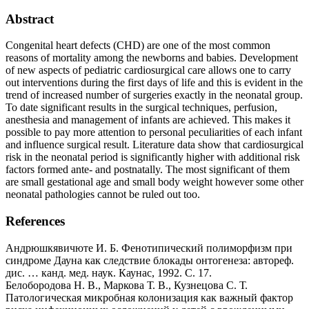
Abstract
Congenital heart defects (CHD) are one of the most common
reasons of mortality among the newborns and babies. Development
of new aspects of pediatric cardiosurgical care allows one to carry
out interventions during the first days of life and this is evident in the
trend of increased number of surgeries exactly in the neonatal group.
To date significant results in the surgical techniques, perfusion,
anesthesia and management of infants are achieved. This makes it
possible to pay more attention to personal peculiarities of each infant
and influence surgical result. Literature data show that cardiosurgical
risk in the neonatal period is significantly higher with additional risk
factors formed ante- and postnatally. The most significant of them
are small gestational age and small body weight however some other
neonatal pathologies cannot be ruled out too.
References
Андрюшкявичюте И. Б. Фенотипический полиморфизм при
синдроме Дауна как следствие блокады онтогенеза: автореф.
дис. … канд. мед. наук. Каунас, 1992. С. 17.
Белобородова Н. В., Маркова Т. В., Кузнецова С. Т.
Патологическая микробная колонизация как важный фактор