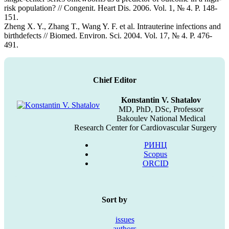
risk population? // Congenit. Heart Dis. 2006. Vol. 1, № 4. P. 148-
151.
Zheng X. Y., Zhang T., Wang Y. F. et al. Intrauterine infections and
birthdefects // Biomed. Environ. Sci. 2004. Vol. 17, № 4. P. 476-
491.
Chief Editor
Konstantin V. Shatalov
MD, PhD, DSc, Professor
Bakoulev National Medical
Research Center for Cardiovascular Surgery
РИНЦ
Scopus
ORCID
Sort by
issues
authors